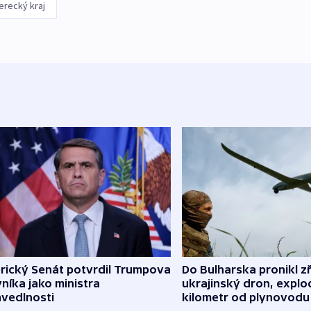
erecký kraj
rický Senát potvrdil Trumpova
Do Bulharska pronikl z
níka jako ministra
ukrajinský dron, explo
avedlnosti
kilometr od plynovodu