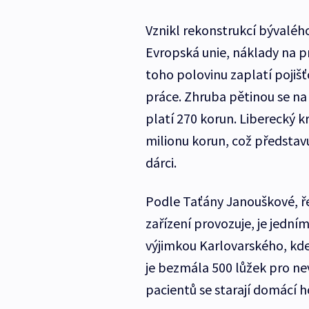
Vznikl rekonstrukcí bývalého
Evropská unie, náklady na p
toho polovinu zaplatí pojišť
práce. Zhruba pětinou se na 
platí 270 korun. Liberecký kr
milionu korun, což představu
dárci.
Podle Taťány Janouškové, ře
zařízení provozuje, je jedním
výjimkou Karlovarského, kde 
je bezmála 500 lůžek pro ne
pacientů se starají domácí h