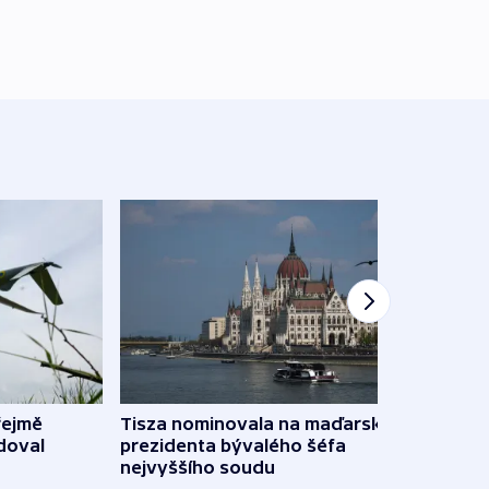
řejmě
Tisza nominovala na maďarského
Ruský
doval
prezidenta bývalého šéfa
čtyři 
nejvyššího soudu
včera