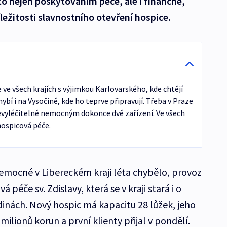
a to nejen poskytováním péče, ale i finančně,
říležitosti slavnostního otevření hospice.
ve všech krajích s výjimkou Karlovarského, kde chtějí
hybí i na Vysočině, kde ho teprve připravují. Třeba v Praze
evyléčitelně nemocným dokonce dvě zařízení. Ve všech
 hospicová péče.
nemocné v Libereckém kraji léta chybělo, provoz
 péče sv. Zdislavy, která se v kraji stará i o
inách. Nový hospic má kapacitu 28 lůžek, jeho
ilionů korun a první klienty přijal v pondělí.