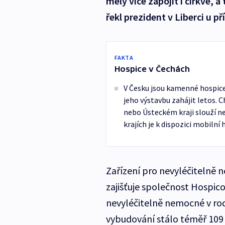
měly více zapojit i církve, 
řekl prezident v Liberci u p
FAKTA
Hospice v Čechách
V Česku jsou kamenné hospice 
jeho výstavbu zahájit letos. C
nebo Ústeckém kraji slouží n
krajích je k dispozici mobilní
Zařízení pro nevyléčitelně 
zajišťuje společnost Hospicová
nevyléčitelně nemocné v rod
vybudování stálo téměř 109 m