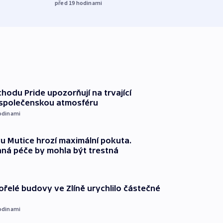
před 19
hodinami
chodu Pride upozorňují na trvající
 společenskou atmosféru
odinami
 Mutice hrozí maximální pokuta.
ná péče by mohla být trestná
ořelé budovy ve Zlíně urychlilo částečné
odinami