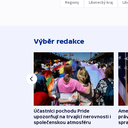
Regiony
Liberecký kraj
Lib
Výběr redakce
Účastníci pochodu Pride
Ame
upozorňují na trvající nerovnosti i
práv
společenskou atmosféru
spr