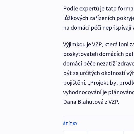
Podle expertů je tato forma
lůžkových zařízeních pokryj
na domácí péči nepřispívají 
Výjimkou je VZP, která loni z
poskytovateli domácích pali
domácí péče nezatíží zdrav
být za určitých okolností v
pojištění. „Projekt byl pro
vyhodnocování je plánováno 
Dana Blahutová z VZP.
ŠTÍTKY