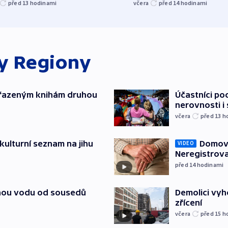
před 13
hodinami
včera
před 14
hodinami
ky
Regiony
yřazeným knihám druhou
Účastníci po
nerovnosti i
včera
před 13
h
kulturní seznam na jihu
Domovu
VIDEO
Neregistrova
před 14
hodinami
itnou vodu od sousedů
Demolici vyh
zřícení
včera
před 15
h