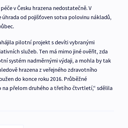
 péče v Česku hrazena nedostatečně. V
e úhrada od pojišťoven sotva polovinu nákladů,
vůbec.
ahájila pilotní projekt s devíti vybranými
ativních služeb. Ten má mimo jiné ověřit, zda
otní systém nadměrnými výdaji, a mohla by tak
ýhledově hrazena z veřejného zdravotního
dloužen do konce roku 2016. Průběžné
na přelom druhého a třetího čtvrtletí,“ sdělila