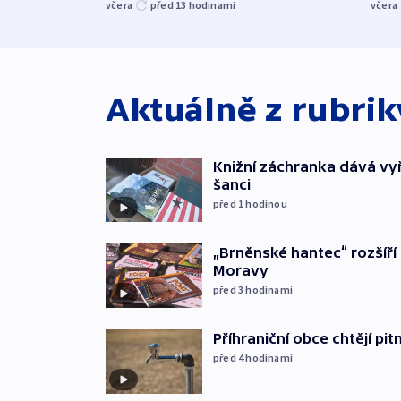
včera
před 13
hodinami
včera
Aktuálně z rubri
Knižní záchranka dává v
šanci
před 1
hodinou
„Brněnské hantec“ rozšíří 
Moravy
před 3
hodinami
Příhraniční obce chtějí p
před 4
hodinami