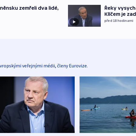
něnsku zemřeli dva lidé,
Řeky vysycha
Klíčem je za
před 18
hodinami
vropskými veřejnými médii, členy Eurovize.