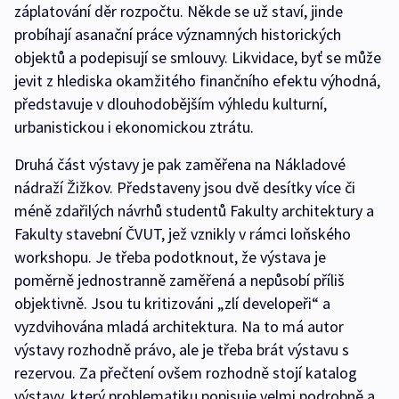
záplatování děr rozpočtu. Někde se už staví, jinde
probíhají asanační práce významných historických
objektů a podepisují se smlouvy. Likvidace, byť se může
jevit z hlediska okamžitého finančního efektu výhodná,
představuje v dlouhodobějším výhledu kulturní,
urbanistickou i ekonomickou ztrátu.
Druhá část výstavy je pak zaměřena na Nákladové
nádraží Žižkov. Představeny jsou dvě desítky více či
méně zdařilých návrhů studentů Fakulty architektury a
Fakulty stavební ČVUT, jež vznikly v rámci loňského
workshopu. Je třeba podotknout, že výstava je
poměrně jednostranně zaměřená a nepůsobí příliš
objektivně. Jsou tu kritizováni „zlí developeři“ a
vyzdvihována mladá architektura. Na to má autor
výstavy rozhodně právo, ale je třeba brát výstavu s
rezervou. Za přečtení ovšem rozhodně stojí katalog
výstavy, který problematiku popisuje velmi podrobně a