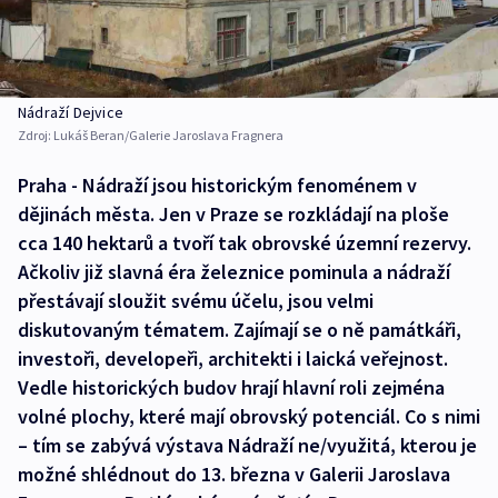
Nádraží Dejvice
Zdroj:
Lukáš Beran/Galerie Jaroslava Fragnera
Praha - Nádraží jsou historickým fenoménem v
dějinách města. Jen v Praze se rozkládají na ploše
cca 140 hektarů a tvoří tak obrovské územní rezervy.
Ačkoliv již slavná éra železnice pominula a nádraží
přestávají sloužit svému účelu, jsou velmi
diskutovaným tématem. Zajímají se o ně památkáři,
investoři, developeři, architekti i laická veřejnost.
Vedle historických budov hrají hlavní roli zejména
volné plochy, které mají obrovský potenciál. Co s nimi
– tím se zabývá výstava Nádraží ne/využitá, kterou je
možné shlédnout do 13. března v Galerii Jaroslava