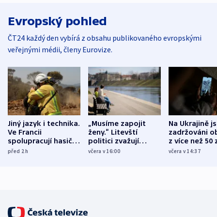
Evropský pohled
ČT24 každý den vybírá z obsahu publikovaného evropskými
veřejnými médii, členy Eurovize.
Jiný jazyk i technika.
„Musíme zapojit
Na Ukrajině j
Ve Francii
ženy.“ Litevští
zadržováni o
spolupracují hasiči z
politici zvažují
z více než 50 
různých zemí
dohodu o
Bojovali na s
před 2
h
včera v 16:00
včera v 14:37
demografii
Ruska