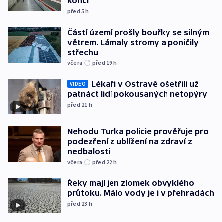
končí
před 5
h
Částí území prošly bouřky se silným
větrem. Lámaly stromy a poničily
střechu
včera
před 19
h
Lékaři v Ostravě ošetřili už
VIDEO
patnáct lidí pokousaných netopýry
před 21
h
Nehodu Turka policie prověřuje pro
podezření z ublížení na zdraví z
nedbalosti
včera
před 22
h
Řeky mají jen zlomek obvyklého
průtoku. Málo vody je i v přehradách
před 23
h