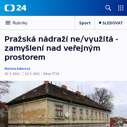
Sport
SLEDOVAT
Rubriky
Pražská nádraží ne/využitá -
zamyšlení nad veřejným
prostorem
Martina Adlerová
10. 3. 2012
10. 3. 2012
|
Zdroj:
ČT24