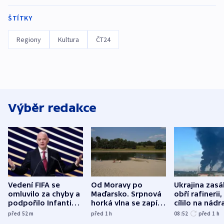
ŠTÍTKY
Regiony
Kultura
ČT24
Výběr redakce
Vedení FIFA se
Od Moravy po
Ukrajina zasá
omluvilo za chyby a
Maďarsko. Srpnová
obří rafinerii
podpořilo Infantina.
horká vlna se zapíše
cílilo na nádra
UEFA trvá na
do dějin
autobus
před 52
m
před 1
h
08:52
před 1
h
bojkotu
klimatologie