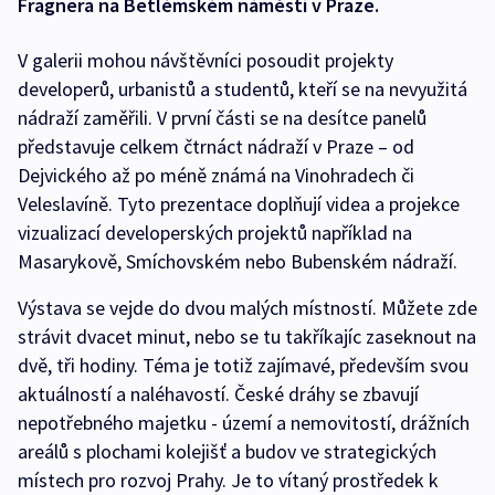
Fragnera na Betlémském náměstí v Praze.
V galerii mohou návštěvníci posoudit projekty
developerů, urbanistů a studentů, kteří se na nevyužitá
nádraží zaměřili. V první části se na desítce panelů
představuje celkem čtrnáct nádraží v Praze – od
Dejvického až po méně známá na Vinohradech či
Veleslavíně. Tyto prezentace doplňují videa a projekce
vizualizací developerských projektů například na
Masarykově, Smíchovském nebo Bubenském nádraží.
Výstava se vejde do dvou malých místností. Můžete zde
strávit dvacet minut, nebo se tu takříkajíc zaseknout na
dvě, tři hodiny. Téma je totiž zajímavé, především svou
aktuálností a naléhavostí. České dráhy se zbavují
nepotřebného majetku - území a nemovitostí, drážních
areálů s plochami kolejišť a budov ve strategických
místech pro rozvoj Prahy. Je to vítaný prostředek k