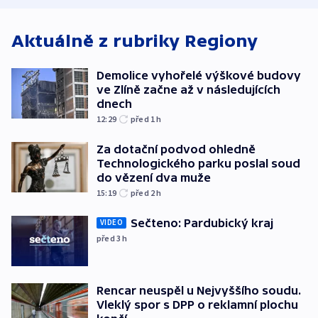
Aktuálně z rubriky
Regiony
Demolice vyhořelé výškové budovy
ve Zlíně začne až v následujících
dnech
12:29
před 1
h
Za dotační podvod ohledně
Technologického parku poslal soud
do vězení dva muže
15:19
před 2
h
Sečteno: Pardubický kraj
VIDEO
před 3
h
Rencar neuspěl u Nejvyššího soudu.
Vleklý spor s DPP o reklamní plochu