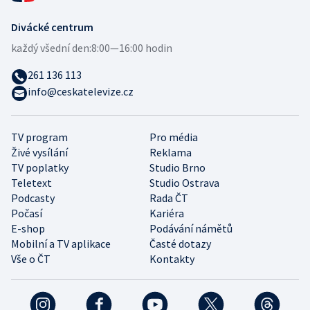
Divácké centrum
každý všední den:
8:00—16:00 hodin
261 136 113
info@ceskatelevize.cz
TV program
Pro média
Živé vysílání
Reklama
TV poplatky
Studio Brno
Teletext
Studio Ostrava
Podcasty
Rada ČT
Počasí
Kariéra
E-shop
Podávání námětů
Mobilní a TV aplikace
Časté dotazy
Vše o ČT
Kontakty