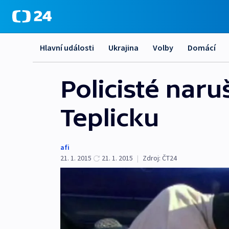
Hlavní události
Ukrajina
Volby
Domácí
Policisté nar
Teplicku
afi
21. 1. 2015
21. 1. 2015
|
Zdroj:
ČT24