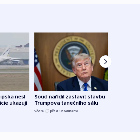
Lipska nesl
Soud nařídil zastavit stavbu
Žido
icie ukazují
Trumpova tanečního sálu
břehu
kriti
včera
před 5
hodinami
před 5