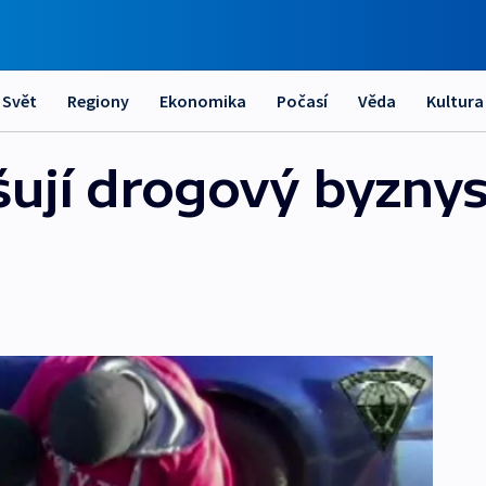
Svět
Regiony
Ekonomika
Počasí
Věda
Kultura
ušují drogový byzny