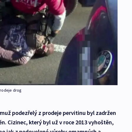
 prodeje drog
ý muž podezřelý z prodeje pervitinu byl zadržen
ěn. Cizinec, který byl už v roce 2013 vyhoštěn,
í ho jak z nedovolené výroby omamných a