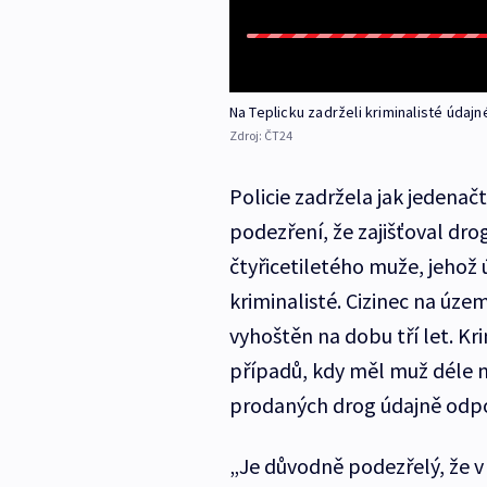
Na Teplicku zadrželi kriminalisté údaj
Zdroj:
ČT24
Policie zadržela jak jedenačt
podezření, že zajišťoval drogy
čtyřicetiletého muže, jehož
kriminalisté. Cizinec na úze
vyhoštěn na dobu tří let. K
případů, kdy měl muž déle n
prodaných drog údajně odpo
„Je důvodně podezřelý, že 