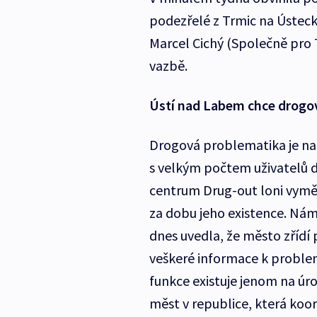
podezřelé z Trmic na Ústecku
Marcel Cichý (Společně pro T
vazbě.
Ústí nad Labem chce drogo
Drogová problematika je na 
s velkým počtem uživatelů dr
centrum Drug-out loni vyměnil
za dobu jeho existence. Ná
dnes uvedla, že město zřídí
veškeré informace k problem
funkce existuje jenom na úro
měst v republice, která koo