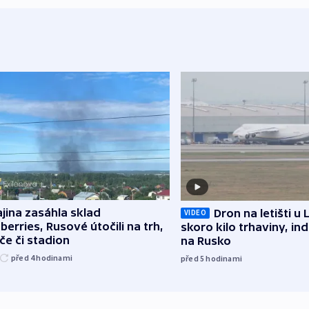
jina zasáhla sklad
Dron na letišti u 
VIDEO
berries, Rusové útočili na trh,
skoro kilo trhaviny, ind
če či stadion
na Rusko
před 4
hodinami
před 5
hodinami