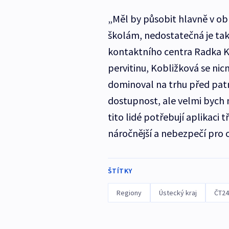
„Měl by působit hlavně v obl
školám, nedostatečná je tak
kontaktního centra Radka K
pervitinu, Kobližková se ni
dominoval na trhu před patná
dostupnost, ale velmi bych 
tito lidé potřebují aplikaci 
náročnější a nebezpečí pro o
ŠTÍTKY
Regiony
Ústecký kraj
ČT24