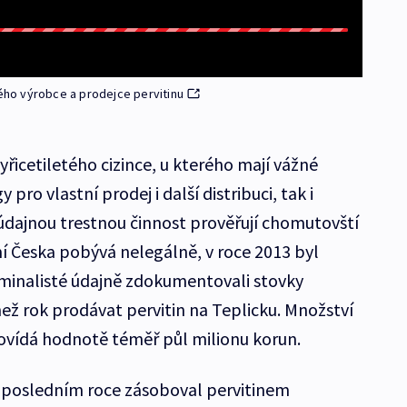
ného výrobce a prodejce pervitinu
yřicetiletého cizince, u kterého mají vážné
 pro vlastní prodej i další distribuci, tak i
 údajnou trestnou činnost prověřují chomutovští
mí Česka pobývá nelegálně, v roce 2013 byl
riminalisté údajně zdokumentovali stovky
ež rok prodávat pervitin na Teplicku. Množství
vídá hodnotě téměř půl milionu korun.
v posledním roce zásoboval pervitinem