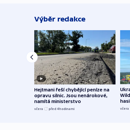
Výběr redakce
Ukra
Hejtmani řeší chybějící peníze na
Wild
opravu silnic. Jsou nenárokové,
hasi
namítá ministerstvo
včera
včera
před 4
hodinami