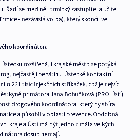
. Řadí se mezi ně i trmický zastupitel a učitel
rmice - nezávislá volba), který skončil ve
vého koordinátora
Ústecku rozšířená, i krajské město se potýká
og, nejčastěji pervitinu. Ústecké kontaktní
o 231 tisíc injekčních stříkaček, což je nejvíc
městkyně primátora Jana Bohuňková (PRO!Ústí)
 post drogového koordinátora, který by sbíral
atice a působil v oblasti prevence. Obdobná
vni kraje a Ústí má být jedno z mála velkých
rdinátora dosud nemají.