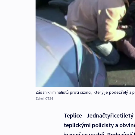
Zásah kriminalistů proti cizinci, který je podezřelý z
Zdroj:
ČT24
Teplice - Jednačtyřicetilet
teplickými policisty a obvin
je nyní ve vazbě. Podezíraj