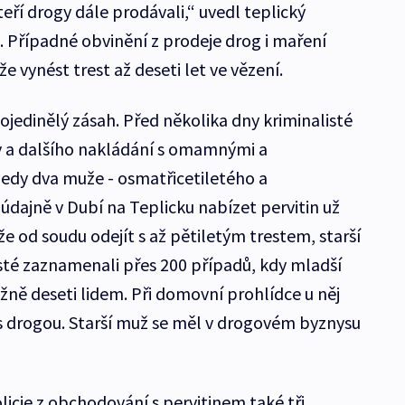
teří drogy dále prodávali,“ uvedl teplický
k. Případné obvinění z prodeje drog i maření
vynést trest až deseti let ve vězení.
 ojedinělý zásah. Před několika dny kriminalisté
y a dalšího nakládání s omamnými a
jedy dva muže - osmatřicetiletého a
údajně v Dubí na Teplicku nabízet pervitin už
že od soudu odejít s až pětiletým trestem, starší
isté zaznamenali přes 200 případů, kdy mladší
ižně deseti lidem. Při domovní prohlídce u něj
ky s drogou. Starší muž se měl v drogovém byznysu
icie z obchodování s pervitinem také tři