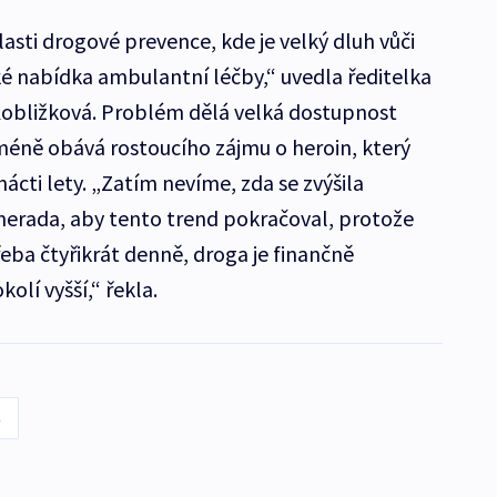
asti drogové prevence, kde je velký dluh vůči
é nabídka ambulantní léčby,“ uvedla ředitelka
obližková. Problém dělá velká dostupnost
cméně obává rostoucího zájmu o heroin, který
cti lety. „Zatím nevíme, zda se zvýšila
nerada, aby tento trend pokračoval, protože
třeba čtyřikrát denně, droga je finančně
kolí vyšší,“ řekla.