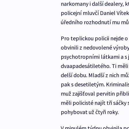
narkomany i další dealery, k
policejní mluvčí Daniel Víte
úředního rozhodnutí mu může 
Pro teplickou policii nejde o
obvinili z nedovolené výrob
psychotropními látkami a s 
dvaapadesátiletého. Ti měli 
delší dobu. Mladší z nich mů
pak s desetiletým. Kriminal
muž zajišťoval pervitin přibl
měli policisté najít tři sáč
pohybovat už čtyři roky.
V minulém týdnu obvinila pol