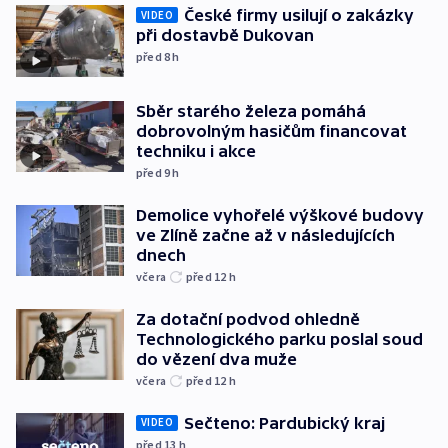
České firmy usilují o zakázky
VIDEO
při dostavbě Dukovan
před 8
h
Sběr starého železa pomáhá
dobrovolným hasičům financovat
techniku i akce
před 9
h
Demolice vyhořelé výškové budovy
ve Zlíně začne až v následujících
dnech
včera
před 12
h
Za dotační podvod ohledně
Technologického parku poslal soud
do vězení dva muže
včera
před 12
h
Sečteno: Pardubický kraj
VIDEO
před 13
h