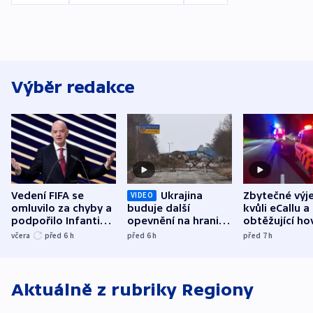
Výběr redakce
Vedení FIFA se
Ukrajina
Zbytečné výj
VIDEO
omluvilo za chyby a
buduje další
kvůli eCallu a
podpořilo Infantina.
opevnění na hranici
obtěžující ho
UEFA trvá na
s Běloruskem
zdržují záchr
včera
před 6
h
před 6
h
před 7
h
bojkotu
Aktuálně z rubriky
Regiony