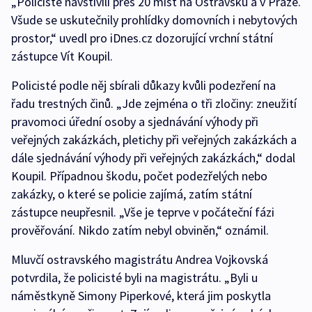
„Policisté navštívili přes 20 míst na Ostravsku a v Praze.
Všude se uskutečnily prohlídky domovních i nebytových
prostor,“ uvedl pro iDnes.cz dozorující vrchní státní
zástupce Vít Koupil.
Policisté podle něj sbírali důkazy kvůli podezření na
řadu trestných činů. „Jde zejména o tři zločiny: zneužití
pravomoci úřední osoby a sjednávání výhody při
veřejných zakázkách, pletichy při veřejných zakázkách a
dále sjednávání výhody při veřejných zakázkách,“ dodal
Koupil. Případnou škodu, počet podezřelých nebo
zakázky, o které se policie zajímá, zatím státní
zástupce neupřesnil. „Vše je teprve v počáteční fázi
prověřování. Nikdo zatím nebyl obviněn,“ oznámil.
Mluvčí ostravského magistrátu Andrea Vojkovská
potvrdila, že policisté byli na magistrátu. „Byli u
náměstkyně Simony Piperkové, která jim poskytla