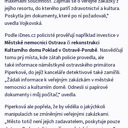
maximální součinnost. Zajímali se o veřejné zakázky z
jejího resortu, do kterého patří zdravotnictví a kultura.
Poskytla jim dokumenty, které po ní požadovali,“
uvedla Vojkovská.
Podle iDnes.cz policisté prověřují například investice v
Městské nemocnici Ostrava
či
rekonstrukci
Kulturního domu Poklad v Ostravě-Porubě
. Nasvědčují
tomu prý místa, kde zátah policie provedla, ale
také informace náměstkyně ostravského primátora
Piperkové, do jejíž kanceláře detektivové také zamířili.
„Žádali informace k veřejným zakázkám v městské
nemocnici a kulturním domě. Odnesli si papírové
dokumenty i můj počítač,“ uvedla.
Piperková ale popřela, že by věděla o jakýchkoli
manipulacích se zmíněnými veřejnými zakázkami.
„Město totiž není jejich zadavatelem, poskytuje pouze