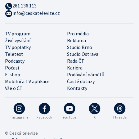
261 136 113
info@ceskatelevize.cz
TV program
Pro média
Živé vysílání
Reklama
TV poplatky
Studio Brno
Teletext
Studio Ostrava
Podcasty
Rada ČT
Počasí
Kariéra
E-shop
Podávání námětů
Mobilní a TV aplikace
Časté dotazy
Vše o ČT
Kontakty
Instagram
Facebook
YouTube
X
Threads
© Česká televize