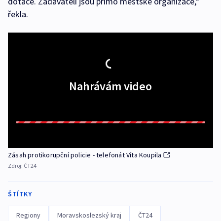
dotace. Zadavateli jsou přímo městské organizace,“
řekla.
Nahrávám video
Zásah protikorupční policie - telefonát Víta Koupila
Zdroj:
ČT24
ŠTÍTKY
Regiony
Moravskoslezský kraj
ČT24