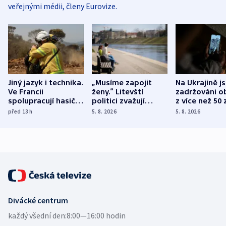
veřejnými médii, členy Eurovize.
Jiný jazyk i technika.
„Musíme zapojit
Na Ukrajině j
Ve Francii
ženy.“ Litevští
zadržováni o
spolupracují hasiči z
politici zvažují
z více než 50 
různých zemí
dohodu o
Bojovali na s
před 13
h
5. 8. 2026
5. 8. 2026
demografii
Ruska
Divácké centrum
každý všední den:
8:00—16:00 hodin