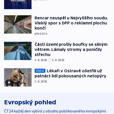
Rencar neuspěl u Nejvyššího soudu.
Vleklý spor s DPP o reklamní plochu
končí
před 15
h
Částí území prošly bouřky se silným
větrem. Lámaly stromy a poničily
střechu
5. 8. 2026
5. 8. 2026
Lékaři v Ostravě ošetřili už
VIDEO
patnáct lidí pokousaných netopýry
5. 8. 2026
Evropský pohled
ČT24 každý den vybírá z obsahu publikovaného evropskými