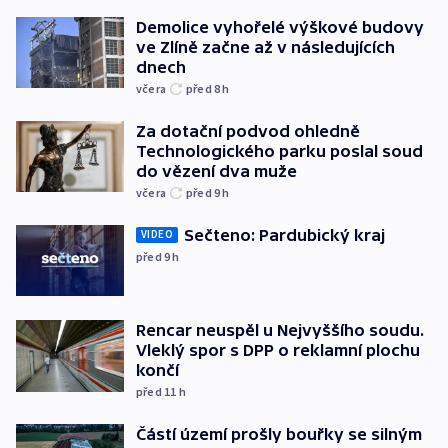
Demolice vyhořelé výškové budovy
ve Zlíně začne až v následujících
dnech
včera
před 8
h
Za dotační podvod ohledně
Technologického parku poslal soud
do vězení dva muže
včera
před 9
h
Sečteno: Pardubický kraj
VIDEO
před 9
h
Rencar neuspěl u Nejvyššího soudu.
Vleklý spor s DPP o reklamní plochu
končí
před 11
h
Částí území prošly bouřky se silným