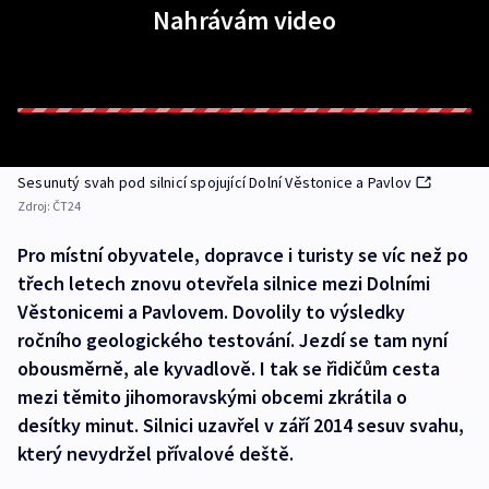
Nahrávám video
Sesunutý svah pod silnicí spojující Dolní Věstonice a Pavlov
Zdroj:
ČT24
Pro místní obyvatele, dopravce i turisty se víc než po
třech letech znovu otevřela silnice mezi Dolními
Věstonicemi a Pavlovem. Dovolily to výsledky
ročního geologického testování. Jezdí se tam nyní
obousměrně, ale kyvadlově. I tak se řidičům cesta
mezi těmito jihomoravskými obcemi zkrátila o
desítky minut. Silnici uzavřel v září 2014 sesuv svahu,
který nevydržel přívalové deště.