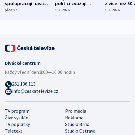
spolupracují hasiči z
politici zvažují
z více než 50 
různých zemí
dohodu o
Bojovali na s
před 9
h
5. 8. 2026
5. 8. 2026
demografii
Ruska
Divácké centrum
každý všední den:
8:00—16:00 hodin
261 136 113
info@ceskatelevize.cz
TV program
Pro média
Živé vysílání
Reklama
TV poplatky
Studio Brno
Teletext
Studio Ostrava