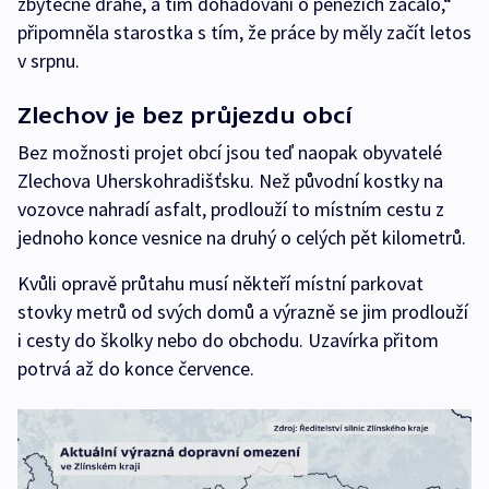
zbytečně drahé, a tím dohadování o penězích začalo,“
připomněla starostka s tím, že práce by měly začít letos
v srpnu.
Zlechov je bez průjezdu obcí
Bez možnosti projet obcí jsou teď naopak obyvatelé
Zlechova Uherskohradišťsku. Než původní kostky na
vozovce nahradí asfalt, prodlouží to místním cestu z
jednoho konce vesnice na druhý o celých pět kilometrů.
Kvůli opravě průtahu musí někteří místní parkovat
stovky metrů od svých domů a výrazně se jim prodlouží
i cesty do školky nebo do obchodu. Uzavírka přitom
potrvá až do konce července.