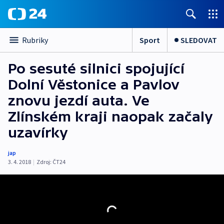
Sport
SLEDOVAT
Rubriky
Po sesuté silnici spojující
Dolní Věstonice a Pavlov
znovu jezdí auta. Ve
Zlínském kraji naopak začaly
uzavírky
jap
3. 4. 2018
|
Zdroj:
ČT24