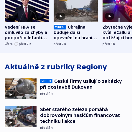
Vedení FIFA se
Ukrajina
Zbytečné výj
VIDEO
omluvilo za chyby a
buduje další
kvůli eCallu a
podpořilo Infantina.
opevnění na hranici
obtěžující ho
UEFA trvá na
s Běloruskem
zdržují záchr
včera
před 2
h
před 2
h
před 3
h
bojkotu
Aktuálně z rubriky
Regiony
České firmy usilují o zakázky
VIDEO
při dostavbě Dukovan
před 4
h
Sběr starého železa pomáhá
dobrovolným hasičům financovat
techniku i akce
před 5
h