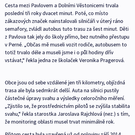
Cesta mezi Pavlovem a Dolními Věstonicemi trvala
poslední tři roky dvacet minut. Poté, co místo
zákazových značek nainstalovali silničáři v úterý ráno
semafory, zvládl autobus tuto trasu za šest minut. Děti
z Pavlova tak jely do školy přímo, bez nutného přestupu
v Perné. „Občas mě museli vozit rodiče, autobusem to
totiž trvalo déle a museli jsme i o půl hodiny dřív
vstávat,“ řekla jedna ze školaček Veronika Pragerová.
Obce jsou od sebe vzdálené jen tři kilometry, objízdná
trasa ale byla sedmkrát delší. Auta na silnici pustily
částečné úpravy svahu a výsledky celoročního měření.
„Zjistilo se, že prostřednictvím pilotů se zvýšila stabilita
svahu,“ řekla starostka Jaroslava Rajchlová (nez.) s tím,
že monitoring oblasti musel trvat minimálně rok.
Přitom cesta byla uzavřená už od poloviny září 2014,