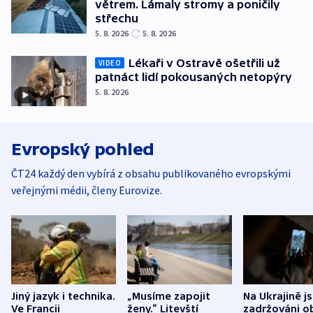
větrem. Lámaly stromy a poničily
střechu
5. 8. 2026
5. 8. 2026
Lékaři v Ostravě ošetřili už
VIDEO
patnáct lidí pokousaných netopýry
5. 8. 2026
Evropský pohled
ČT24 každý den vybírá z obsahu publikovaného evropskými
veřejnými médii, členy Eurovize.
Jiný jazyk i technika.
„Musíme zapojit
Na Ukrajině j
Ve Francii
ženy.“ Litevští
zadržováni o