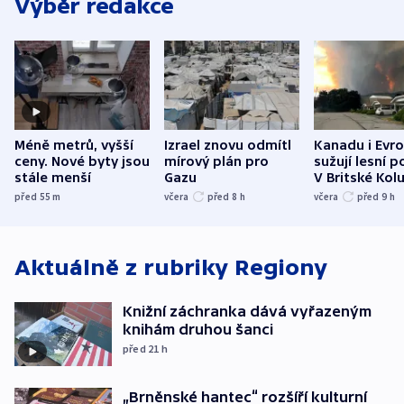
Výběr redakce
Méně metrů, vyšší
Izrael znovu odmítl
Kanadu i Evro
ceny. Nové byty jsou
mírový plán pro
sužují lesní p
stále menší
Gazu
V Britské Kol
evakuovali tis
před 55
m
včera
před 8
h
včera
před 9
h
Aktuálně z rubriky
Regiony
Knižní záchranka dává vyřazeným
knihám druhou šanci
před 21
h
„Brněnské hantec“ rozšíří kulturní