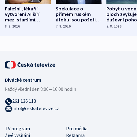
Falešní „lékaři“
Spekulace o
Pobyt u vodn
vytvoření AI šíří
přímém ruském
ploch zvyšuje
mezi staršími
útoku jsou pošetilé,
duševní poho
Poláky nebezpečné
míní estonský
ukázala
8. 8. 2026
7. 8. 2026
7. 8. 2026
zdravotní rady
bezpečnostní
mezinárodní 
expert
Divácké centrum
každý všední den:
8:00—16:00 hodin
261 136 113
info@ceskatelevize.cz
TV program
Pro média
Živé vysílání
Reklama