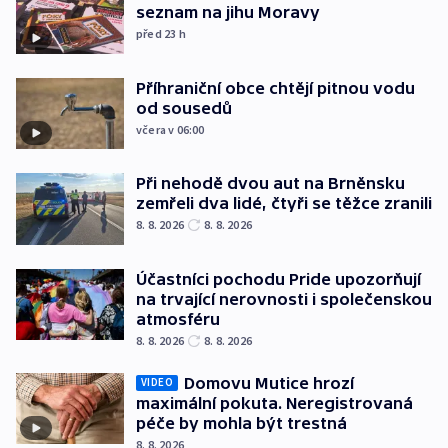
seznam na jihu Moravy
před 23
h
Příhraniční obce chtějí pitnou vodu
od sousedů
včera v 06:00
Při nehodě dvou aut na Brněnsku
zemřeli dva lidé, čtyři se těžce zranili
8. 8. 2026
8. 8. 2026
Účastníci pochodu Pride upozorňují
na trvající nerovnosti i společenskou
atmosféru
8. 8. 2026
8. 8. 2026
Domovu Mutice hrozí
VIDEO
maximální pokuta. Neregistrovaná
péče by mohla být trestná
8. 8. 2026