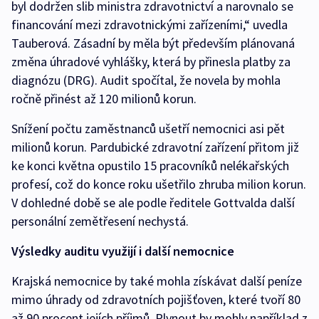
byl dodržen slib ministra zdravotnictví a narovnalo se
financování mezi zdravotnickými zařízeními,“ uvedla
Tauberová. Zásadní by měla být především plánovaná
změna úhradové vyhlášky, která by přinesla platby za
diagnózu (DRG). Audit spočítal, že novela by mohla
ročně přinést až 120 milionů korun.
Snížení počtu zaměstnanců ušetří nemocnici asi pět
milionů korun. Pardubické zdravotní zařízení přitom již
ke konci května opustilo 15 pracovníků nelékařských
profesí, což do konce roku ušetřilo zhruba milion korun.
V dohledné době se ale podle ředitele Gottvalda další
personální zemětřesení nechystá.
Výsledky auditu využijí i další nemocnice
Krajská nemocnice by také mohla získávat další peníze
mimo úhrady od zdravotních pojišťoven, které tvoří 80
až 90 procent jejích příjmů. Plynout by mohly například z