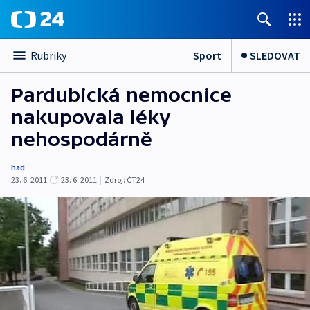
Sport
SLEDOVAT
Rubriky
Pardubická nemocnice
nakupovala léky
nehospodárně
had
23. 6. 2011
23. 6. 2011
|
Zdroj:
ČT24