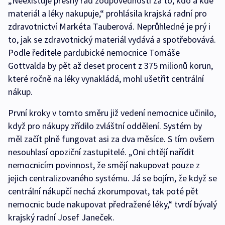
„Neexistuje přesný řád zodpovědnosti za to, kdo a kde
materiál a léky nakupuje,“ prohlásila krajská radní pro
zdravotnictví Markéta Tauberová. Neprůhledné je prý i
to, jak se zdravotnický materiál vydává a spotřebovává.
Podle ředitele pardubické nemocnice Tomáše
Gottvalda by pět až deset procent z 375 milionů korun,
které ročně na léky vynakládá, mohl ušetřit centrální
nákup.
První kroky v tomto směru již vedení nemocnice učinilo,
když pro nákupy zřídilo zvláštní oddělení. Systém by
měl začít plně fungovat asi za dva měsíce. S tím ovšem
nesouhlasí opoziční zastupitelé. „Oni chtějí nařídit
nemocnicím povinnost, že smějí nakupovat pouze z
jejich centralizovaného systému. Já se bojím, že když se
centrální nákupčí nechá zkorumpovat, tak poté pět
nemocnic bude nakupovat předražené léky,“ tvrdí bývalý
krajský radní Josef Janeček.