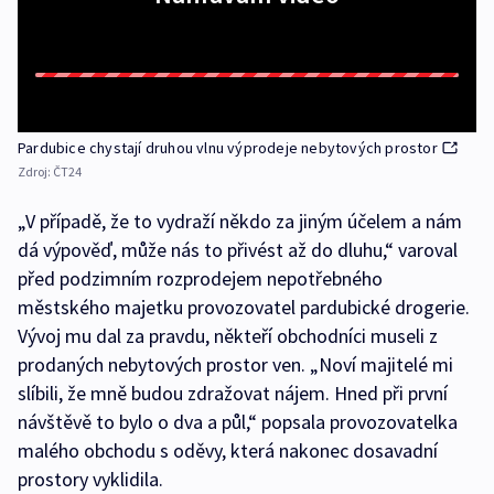
Pardubice chystají druhou vlnu výprodeje nebytových prostor
Zdroj:
ČT24
„V případě, že to vydraží někdo za jiným účelem a nám
dá výpověď, může nás to přivést až do dluhu,“ varoval
před podzimním rozprodejem nepotřebného
městského majetku provozovatel pardubické drogerie.
Vývoj mu dal za pravdu, někteří obchodníci museli z
prodaných nebytových prostor ven. „Noví majitelé mi
slíbili, že mně budou zdražovat nájem. Hned při první
návštěvě to bylo o dva a půl,“ popsala provozovatelka
malého obchodu s oděvy, která nakonec dosavadní
prostory vyklidila.