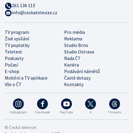
261 136 113
info@ceskatelevize.cz
TV program
Pro média
Živé vysílání
Reklama
TV poplatky
Studio Brno
Teletext
Studio Ostrava
Podcasty
Rada ČT
Počasí
Kariéra
E-shop
Podávání námětů
Mobilní a TV aplikace
Časté dotazy
Vše o ČT
Kontakty
Instagram
Facebook
YouTube
X
Threads
© Česká televize