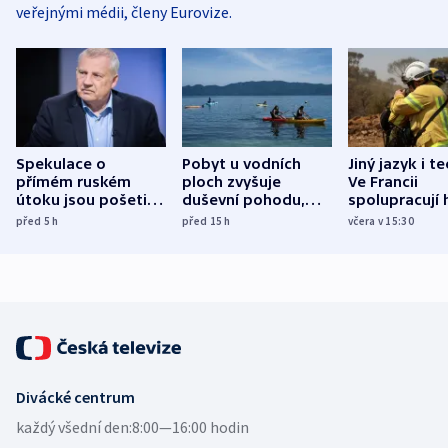
veřejnými médii, členy Eurovize.
Spekulace o
Pobyt u vodních
Jiný jazyk i t
přímém ruském
ploch zvyšuje
Ve Francii
útoku jsou pošetilé,
duševní pohodu,
spolupracují h
míní estonský
ukázala
různých zemí
před 5
h
před 15
h
včera v 15:30
bezpečnostní
mezinárodní studie
expert
Divácké centrum
každý všední den:
8:00—16:00 hodin