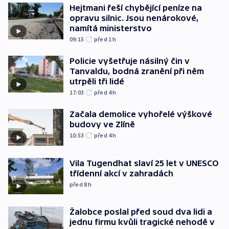
Hejtmani řeší chybějící peníze na
opravu silnic. Jsou nenárokové,
namítá ministerstvo
09:15
před 1
h
Policie vyšetřuje násilný čin v
Tanvaldu, bodná zranění při něm
utrpěli tři lidé
17:03
před 4
h
Začala demolice vyhořelé výškové
budovy ve Zlíně
10:53
před 4
h
Vila Tugendhat slaví 25 let v UNESCO
třídenní akcí v zahradách
před 8
h
Žalobce poslal před soud dva lidi a
jednu firmu kvůli tragické nehodě v