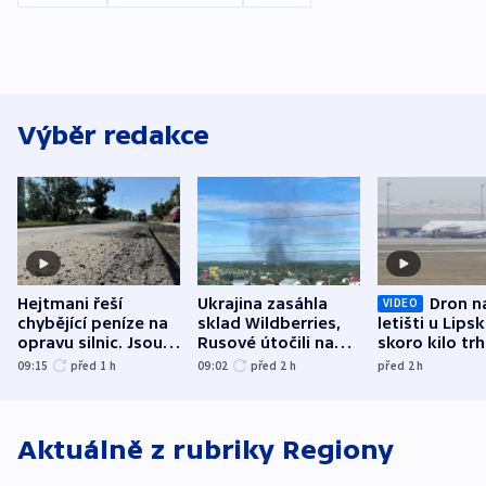
Výběr redakce
Hejtmani řeší
Ukrajina zasáhla
Dron n
VIDEO
chybějící peníze na
sklad Wildberries,
letišti u Lips
opravu silnic. Jsou
Rusové útočili na
skoro kilo trh
nenárokové, namítá
trh, hasiče či
indicie ukazuj
09:15
před 1
h
09:02
před 2
h
před 2
h
ministerstvo
stadion
Rusko
Aktuálně z rubriky
Regiony