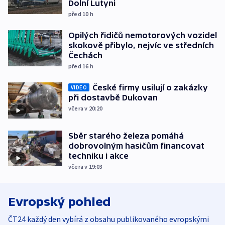
Dolní Lutyni
před 10
h
Opilých řidičů nemotorových vozidel
skokově přibylo, nejvíc ve středních
Čechách
před 16
h
České firmy usilují o zakázky
VIDEO
při dostavbě Dukovan
včera v 20:20
Sběr starého železa pomáhá
dobrovolným hasičům financovat
techniku i akce
včera v 19:03
Evropský pohled
ČT24 každý den vybírá z obsahu publikovaného evropskými