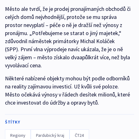
Město ale tvrdí, že je prodej pronajímaných obchodů či
celých domů nejvhodnější, protože se mu správa
prostor nevyplatí – péče o ně je dražší než výnosy z
pronájmu. „Potřebujeme se starat o jiný majetek,“
zdůvodnil náměstek primátorky Michal Koláček
(SPP). První vlna výprodeje navíc ukázala, že je o ně
velký zájem – město získalo dvaapůlkrát více, než byla
vyvolávací cena.
Některé nabízené objekty mohou být podle odborníků
na reality zajímavou investicí. Už kvůli své poloze.
Město očekává výnosy v řádech desítek milionů, které
chce investovat do údržby a opravy bytů.
ŠTÍTKY
Regiony
Pardubický kraj
ČT24