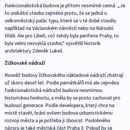
Funkcionalistická budova je přitom nesmírně cenná. „Je
to unikátní stavba zejména proto, že se jedná o
velkoměstský palác typu, které se v té době stavěly
například na Václavském náměstí nebo na Národní
třídě. Ale pro Libeň, což tehdy byla periferie Prahy, to
byla velmi nezvyklá stavba,“ vysvětlil historik
architektury Zdeněk Lukeš.
Žižkovské nádraží
Rovněž budovy žižkovského nákladové nádraží chátrají
už skoro deset let. Podle památkářů má ale zejména
funkcionalistická nádražní budova nesmírnou
historickou hodnotu, a měla by se proto zachovat pro
budoucí generace. Podle developera, který chce na
místě stavět, brání ovšem budova urbanistickému
rozvoji města a je potřeba ji zbourat. Podobného
názoru je také městská část Praha 3. Pokud by se