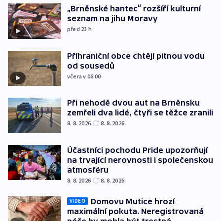
„Brněnské hantec“ rozšíří kulturní
seznam na jihu Moravy
před 23
h
Příhraniční obce chtějí pitnou vodu
od sousedů
včera v 06:00
Při nehodě dvou aut na Brněnsku
zemřeli dva lidé, čtyři se těžce zranili
8. 8. 2026
8. 8. 2026
Účastníci pochodu Pride upozorňují
na trvající nerovnosti i společenskou
atmosféru
8. 8. 2026
8. 8. 2026
Domovu Mutice hrozí
VIDEO
maximální pokuta. Neregistrovaná
péče by mohla být trestná