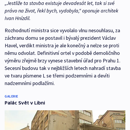
„Jestliže ta stavba existuje devadesát let, tak si své
právo na život, řekl bych, vydobyla,“ oponuje architek
Ivan Hnízdil.
Rozhodnutí ministra sice vyvolalo vlnu nesouhlasu, za
záchranu domu se postavil i bývalý prezident Václav
Havel, verdikt ministra je ale konečný a nelze se proti
němu odvolat. Definitivní ortel v podobě demoličního
výměru zřejmě brzy vynese stavební úřad pro Prahu 1.
Secesní budovu tak v nejbližších letech nahradí stavba
ve tvaru písmene L se třemi podzemními a devíti
nadzemními podlažími.
GALERIE
Palác Svět v Libni