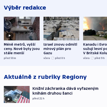
Výběr redakce
Méně metrů, vyšší
Izrael znovu odmítl
Kanadu i Evro
ceny. Nové byty jsou
mírový plán pro
sužují lesní p
stále menší
Gazu
V Britské Kol
evakuovali tis
před 50
m
včera
před 8
h
včera
před 9
h
Aktuálně z rubriky
Regiony
Knižní záchranka dává vyřazeným
knihám druhou šanci
před 21
h