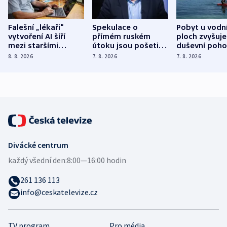
Falešní „lékaři“
Spekulace o
Pobyt u vodn
vytvoření AI šíří
přímém ruském
ploch zvyšuje
mezi staršími
útoku jsou pošetilé,
duševní poho
Poláky nebezpečné
míní estonský
ukázala
8. 8. 2026
7. 8. 2026
7. 8. 2026
zdravotní rady
bezpečnostní
mezinárodní 
expert
Divácké centrum
každý všední den:
8:00—16:00 hodin
261 136 113
info@ceskatelevize.cz
TV program
Pro média