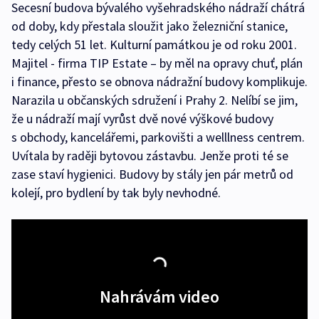
Secesní budova bývalého vyšehradského nádraží chátrá
od doby, kdy přestala sloužit jako železniční stanice,
tedy celých 51 let. Kulturní památkou je od roku 2001.
Majitel - firma TIP Estate – by měl na opravy chuť, plán
i finance, přesto se obnova nádražní budovy komplikuje.
Narazila u občanských sdružení i Prahy 2. Nelíbí se jim,
že u nádraží mají vyrůst dvě nové výškové budovy
s obchody, kancelářemi, parkovišti a welllness centrem.
Uvítala by raději bytovou zástavbu. Jenže proti té se
zase staví hygienici. Budovy by stály jen pár metrů od
kolejí, pro bydlení by tak byly nevhodné.
Nahrávám video