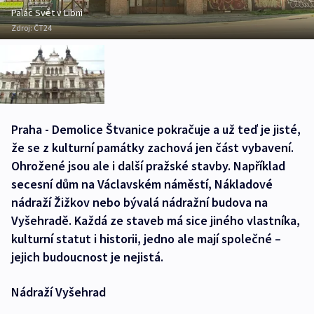
Palác Svět v Libni
Zdroj:
ČT24
Praha - Demolice Štvanice pokračuje a už teď je jisté,
že se z kulturní památky zachová jen část vybavení.
Ohrožené jsou ale i další pražské stavby. Například
secesní dům na Václavském náměstí, Nákladové
nádraží Žižkov nebo bývalá nádražní budova na
Vyšehradě. Každá ze staveb má sice jiného vlastníka,
kulturní statut i historii, jedno ale mají společné –
jejich budoucnost je nejistá.
Nádraží Vyšehrad