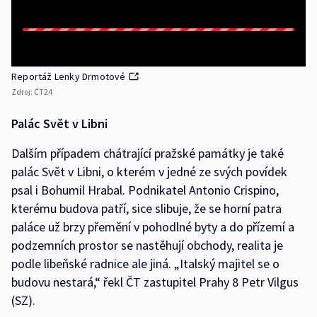
Reportáž Lenky Drmotové
Zdroj:
ČT24
Palác Svět v Libni
Dalším případem chátrající pražské památky je také
palác Svět v Libni, o kterém v jedné ze svých povídek
psal i Bohumil Hrabal. Podnikatel Antonio Crispino,
kterému budova patří, sice slibuje, že se horní patra
paláce už brzy přemění v pohodlné byty a do přízemí a
podzemních prostor se nastěhují obchody, realita je
podle libeňské radnice ale jiná. „Italský majitel se o
budovu nestará,“ řekl ČT zastupitel Prahy 8 Petr Vilgus
(SZ).