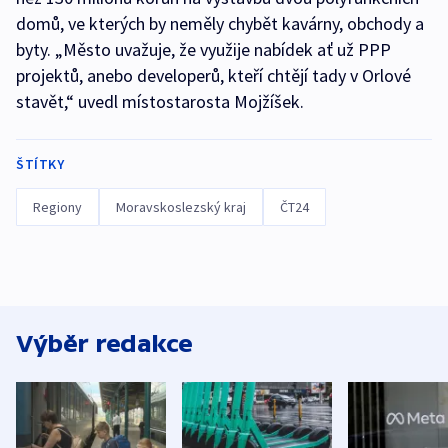
domů, ve kterých by neměly chybět kavárny, obchody a
byty. „Město uvažuje, že využije nabídek ať už PPP
projektů, anebo developerů, kteří chtějí tady v Orlové
stavět,“ uvedl místostarosta Mojžíšek.
ŠTÍTKY
Regiony
Moravskoslezský kraj
ČT24
Výběr redakce