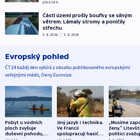
před 19
h
Částí území prošly bouřky se silným
větrem. Lámaly stromy a poničily
střechu
5. 8. 2026
5. 8. 2026
Evropský pohled
ČT24 každý den vybírá z obsahu publikovaného evropskými
veřejnými médii, členy Eurovize.
Pobyt u vodních
Jiný jazyk i technika.
„Musíme zapo
ploch zvyšuje
Ve Francii
ženy.“ Litevšt
duševní pohodu,
spolupracují hasiči z
politici zvažuj
ukázala
různých zemí
dohodu o