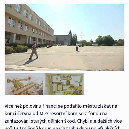
Více než polovinu financí se podařilo městu získat na
konci června od Meziresortní komise z fondu na
zahlazování starých důlních škod. Chybí ale dalších více
než 130 milionů korun na výstavbu dvou polyfunkčních