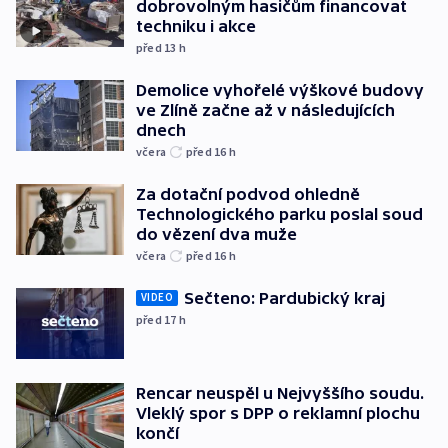
dobrovolným hasičům financovat
techniku i akce
před 13
h
Demolice vyhořelé výškové budovy
ve Zlíně začne až v následujících
dnech
včera
před 16
h
Za dotační podvod ohledně
Technologického parku poslal soud
do vězení dva muže
včera
před 16
h
Sečteno: Pardubický kraj
VIDEO
před 17
h
Rencar neuspěl u Nejvyššího soudu.
Vleklý spor s DPP o reklamní plochu
končí