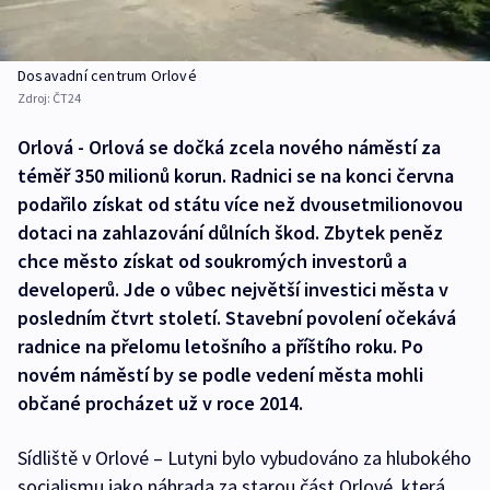
Dosavadní centrum Orlové
Zdroj:
ČT24
Orlová - Orlová se dočká zcela nového náměstí za
téměř 350 milionů korun. Radnici se na konci června
podařilo získat od státu více než dvousetmilionovou
dotaci na zahlazování důlních škod. Zbytek peněz
chce město získat od soukromých investorů a
developerů. Jde o vůbec největší investici města v
posledním čtvrt století. Stavební povolení očekává
radnice na přelomu letošního a příštího roku. Po
novém náměstí by se podle vedení města mohli
občané procházet už v roce 2014.
Sídliště v Orlové – Lutyni bylo vybudováno za hlubokého
socialismu jako náhrada za starou část Orlové, která