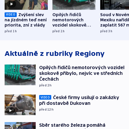
Zvýšení slev
Opilých řidičů
Soud v Nové
VIDEO
na jízdném teď není
nemotorových
Mexiku nařídi
priorita, zní z vlády
vozidel skokově
zaplatit 567 
přibylo, nejvíc ve
dolarů kvůli 
před 1
h
před 2
h
před 3
h
středních Čechách
způsobené d
Aktuálně z rubriky
Regiony
Opilých řidičů nemotorových vozidel
skokově přibylo, nejvíc ve středních
Čechách
před 2
h
České firmy usilují o zakázky
VIDEO
při dostavbě Dukovan
před 12
h
Sběr starého železa pomáhá