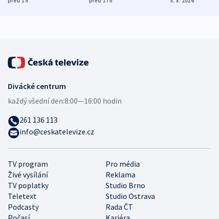
před 1
h
před 17
h
5. 8. 2026
mezinárodní studie
demografii
Divácké centrum
každý všední den:
8:00—16:00 hodin
261 136 113
info@ceskatelevize.cz
TV program
Pro média
Živé vysílání
Reklama
TV poplatky
Studio Brno
Teletext
Studio Ostrava
Podcasty
Rada ČT
Počasí
Kariéra