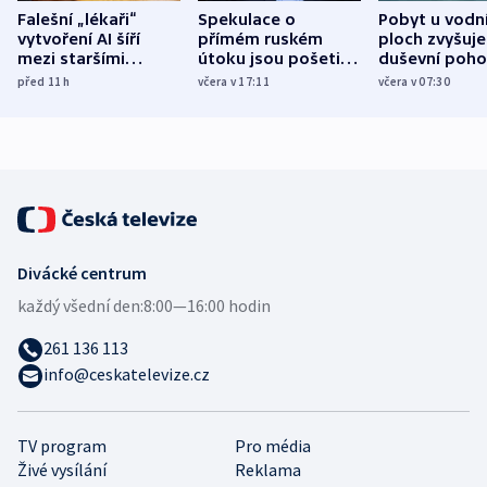
Falešní „lékaři“
Spekulace o
Pobyt u vodn
vytvoření AI šíří
přímém ruském
ploch zvyšuje
mezi staršími
útoku jsou pošetilé,
duševní poho
Poláky nebezpečné
míní estonský
ukázala
před 11
h
včera v 17:11
včera v 07:30
zdravotní rady
bezpečnostní
mezinárodní 
expert
Divácké centrum
každý všední den:
8:00—16:00 hodin
261 136 113
info@ceskatelevize.cz
TV program
Pro média
Živé vysílání
Reklama