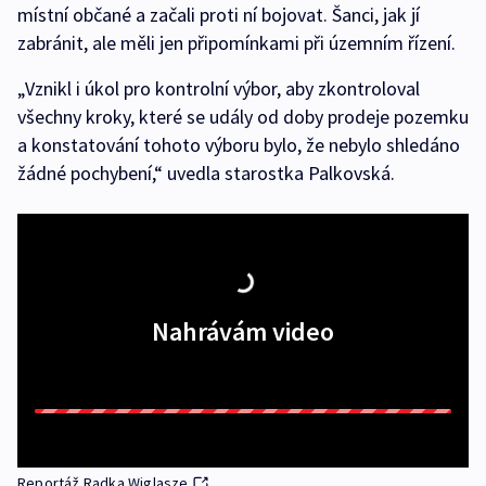
místní občané a začali proti ní bojovat. Šanci, jak jí
zabránit, ale měli jen připomínkami při územním řízení.
„Vznikl i úkol pro kontrolní výbor, aby zkontroloval
všechny kroky, které se udály od doby prodeje pozemku
a konstatování tohoto výboru bylo, že nebylo shledáno
žádné pochybení,“ uvedla starostka Palkovská.
Nahrávám video
Reportáž Radka Wiglasze