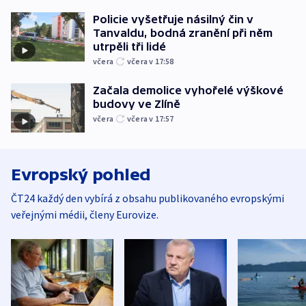
Policie vyšetřuje násilný čin v
Tanvaldu, bodná zranění při něm
utrpěli tři lidé
včera
včera v 17:58
Začala demolice vyhořelé výškové
budovy ve Zlíně
včera
včera v 17:57
Evropský pohled
ČT24 každý den vybírá z obsahu publikovaného evropskými
veřejnými médii, členy Eurovize.