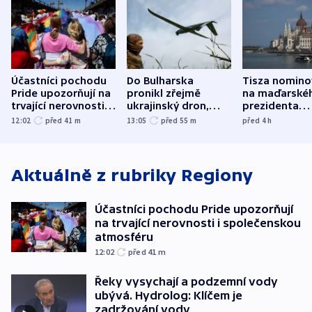
Účastníci pochodu
Do Bulharska
Tisza nomino
Pride upozorňují na
pronikl zřejmě
na maďarské
trvající nerovnosti i
ukrajinský dron,
prezidenta
společenskou
explodoval kilometr
bývalého šéf
12:02
před 41
m
13:05
před 55
m
před 4
h
atmosféru
od plynovodu
nejvyššího s
Aktuálně z rubriky
Regiony
Účastníci pochodu Pride upozorňují
na trvající nerovnosti i společenskou
atmosféru
12:02
před 41
m
Řeky vysychají a podzemní vody
ubývá. Hydrolog: Klíčem je
zadržování vody