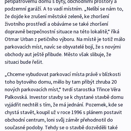
pětipatrovému domu s byty, obchodními prostory a
podzemní garáží. A to vadí místním. „Nelíbí se nám to,
že dojde ke zrušení městské zeleně, ke zhoršení
životního prostředí a obáváme se také zhoršení
dopravně bezpečnostní situace na této lokalitě,“ říká
Otmar Urban z petičního výboru. Na místě je totiž málo
parkovacích míst, navíc se obyvatelé bojí, že s novými
obchody aut ještě přibude. Město však slibuje, že
situaci bude řešit.
„Chceme vybudovat parkovací místa právě v blízkosti
toho bytového domu, mělo by tam přibýt zhruba 20
nových parkovacích míst,“ tvrdí starostka Třince Věra
Palkovská. Investor stavby se k chystané stavbě domu
vyjádřit nechtěl s tím, že má jednání. Pozemek, kde se
chystá stavět, koupil už v roce 1996 s plánem postavit
obchodní centrum, loni svůj záměr přehodnotil do
současné podoby. Tehdy se o stavbě dozvěděli také