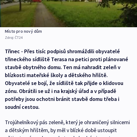
Místo pro nový dům
Zdroj:
ČT24
Třinec - Přes tisíc podpisů shromáždili obyvatelé
třineckého sídliště Terasa na petici proti plánované
stavbě obytného domu. Ten má nahradit zeleň v
blízkosti mateřské školy a dětského hřiště.
Obyvatelé se bojí, že sídliště tak přijde o klidovou
zónu. Obrátili se už i na krajský úřad a v případě
potřeby jsou ochotni bránit stavbě domu třeba i
soudní cestou.
Trojúhelníkový pás zeleně, který je ohraničený silnicemi
a dětským hřištěm, by měl v blízké době ustoupit