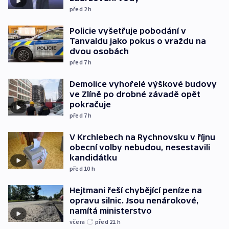
před 2
h
Policie vyšetřuje pobodání v
Tanvaldu jako pokus o vraždu na
dvou osobách
před 7
h
Demolice vyhořelé výškové budovy
ve Zlíně po drobné závadě opět
pokračuje
před 7
h
V Krchlebech na Rychnovsku v říjnu
obecní volby nebudou, nesestavili
kandidátku
před 10
h
Hejtmani řeší chybějící peníze na
opravu silnic. Jsou nenárokové,
namítá ministerstvo
včera
před 21
h