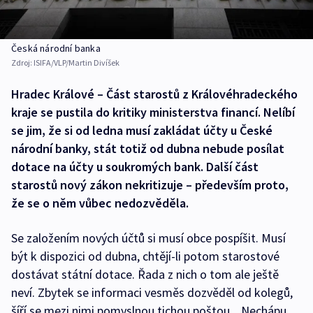
Česká národní banka
Zdroj:
ISIFA/VLP/Martin Divíšek
Hradec Králové – Část starostů z Královéhradeckého
kraje se pustila do kritiky ministerstva financí. Nelíbí
se jim, že si od ledna musí zakládat účty u České
národní banky, stát totiž od dubna nebude posílat
dotace na účty u soukromých bank. Další část
starostů nový zákon nekritizuje – především proto,
že se o něm vůbec nedozvěděla.
Se založením nových účtů si musí obce pospíšit. Musí
být k dispozici od dubna, chtějí-li potom starostové
dostávat státní dotace. Řada z nich o tom ale ještě
neví. Zbytek se informaci vesměs dozvěděl od kolegů,
šíří se mezi nimi pomyslnou tichou poštou. „Nechápu,