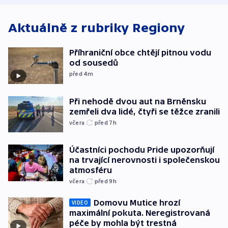
Aktuálně z rubriky
Regiony
Příhraniční obce chtějí pitnou vodu
od sousedů
před 4
m
Při nehodě dvou aut na Brněnsku
zemřeli dva lidé, čtyři se těžce zranili
včera
před 7
h
Účastníci pochodu Pride upozorňují
na trvající nerovnosti i společenskou
atmosféru
včera
před 9
h
Domovu Mutice hrozí
VIDEO
maximální pokuta. Neregistrovaná
péče by mohla být trestná