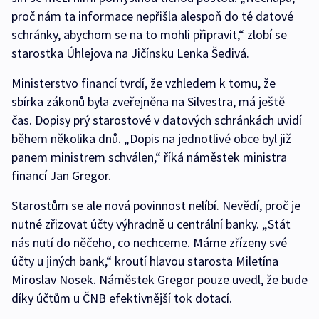
proč nám ta informace nepřišla alespoň do té datové
schránky, abychom se na to mohli připravit,“ zlobí se
starostka Úhlejova na Jičínsku Lenka Šedivá.
Ministerstvo financí tvrdí, že vzhledem k tomu, že
sbírka zákonů byla zveřejněna na Silvestra, má ještě
čas. Dopisy prý starostové v datových schránkách uvidí
během několika dnů. „Dopis na jednotlivé obce byl již
panem ministrem schválen,“ říká náměstek ministra
financí Jan Gregor.
Starostům se ale nová povinnost nelíbí. Nevědí, proč je
nutné zřizovat účty výhradně u centrální banky. „Stát
nás nutí do něčeho, co nechceme. Máme zřízeny své
účty u jiných bank,“ kroutí hlavou starosta Miletína
Miroslav Nosek. Náměstek Gregor pouze uvedl, že bude
díky účtům u ČNB efektivnější tok dotací.