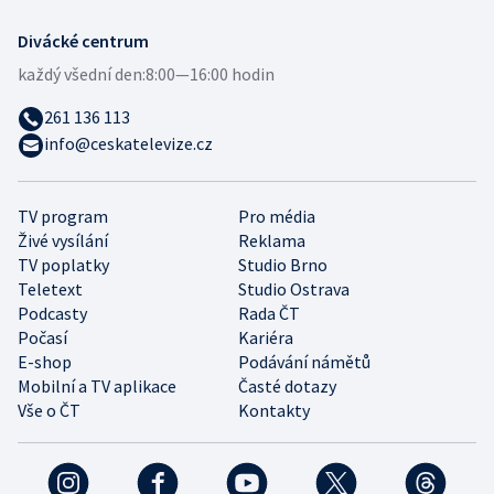
Divácké centrum
každý všední den:
8:00—16:00 hodin
261 136 113
info@ceskatelevize.cz
TV program
Pro média
Živé vysílání
Reklama
TV poplatky
Studio Brno
Teletext
Studio Ostrava
Podcasty
Rada ČT
Počasí
Kariéra
E-shop
Podávání námětů
Mobilní a TV aplikace
Časté dotazy
Vše o ČT
Kontakty