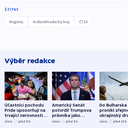
ŠTÍTKY
Regiony
Královéhradecký kraj
ČT24
Výběr redakce
Účastníci pochodu
Americký Senát
Do Bulharska
Pride upozorňují na
potvrdil Trumpova
pronikl zřejm
trvající nerovnosti i
právníka jako
ukrajinský dr
společenskou
ministra
explodoval k
včera
před 9
h
včera
před 9
h
včera
před 10
h
atmosféru
spravedlnosti
od plynovod