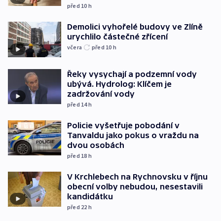
před 10
h
Demolici vyhořelé budovy ve Zlíně
urychlilo částečné zřícení
včera
před 10
h
Řeky vysychají a podzemní vody
ubývá. Hydrolog: Klíčem je
zadržování vody
před 14
h
Policie vyšetřuje pobodání v
Tanvaldu jako pokus o vraždu na
dvou osobách
před 18
h
V Krchlebech na Rychnovsku v říjnu
obecní volby nebudou, nesestavili
kandidátku
před 22
h