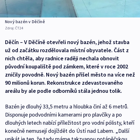
Nový bazén v Děčíně
Zdroj:
ČT24
Děčín – V Děčíně otevřeli nový bazén, jehož stavba
už od začátku rozdělovala místní obyvatele. Část z
nich chtěla, aby radnice raději nechala obnovit
původní koupaliště pod zámkem, které v roce 2002
zničily povodně. Nový bazén přišel město na více než
90 milionů korun. Rekonstrukce zdevastovaného
areálu by ale podle odborníků stála jednou tolik.
Bazén je dlouhý 33,5 metru a hloubka činí až 6 metrů.
Disponuje podvodními kamerami pro plavčíky a po
dlouhých letech nabízí příležitost pro vodní pólisty, kteří
konečně nemusejí dojíždět do Ústí nad Labem. „Další
unikát je ten, že tady máme takzvanou potápěčskou