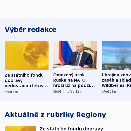
Výběr redakce
Omezený útok
Ukrajina zno
Ze státního fondu
Ruska na NATO
zasáhla skla
dopravy
hrozí už na podzim,
Wildberies. 
nedostanou letos
varují tajné služby
útočili v Cha
kraje na silnice ani
09:05
před 12
m
před 19
m
před 5
m
USA
oblasti
korunu, řekl Půta
Aktuálně z rubriky
Regiony
Ze státního fondu dopravy