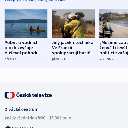
Pobyt u vodních
Jiný jazyk i technika.
„Musíme zapo
ploch zvyšuje
Ve Francii
ženy.“ Litevšt
duševní pohodu,
spolupracují hasiči z
politici zvažuj
ukázala
různých zemí
dohodu o
před 1
h
před 17
h
5. 8. 2026
mezinárodní studie
demografii
Divácké centrum
každý všední den:
8:00—16:00 hodin