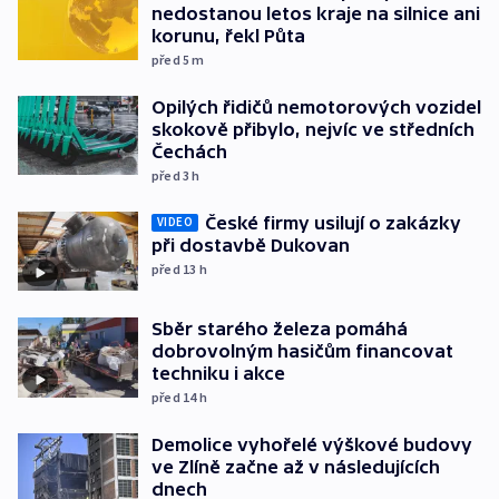
nedostanou letos kraje na silnice ani
korunu, řekl Půta
před 5
m
Opilých řidičů nemotorových vozidel
skokově přibylo, nejvíc ve středních
Čechách
před 3
h
České firmy usilují o zakázky
VIDEO
při dostavbě Dukovan
před 13
h
Sběr starého železa pomáhá
dobrovolným hasičům financovat
techniku i akce
před 14
h
Demolice vyhořelé výškové budovy
ve Zlíně začne až v následujících
dnech