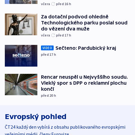
včera
před 16
h
Za dotační podvod ohledně
Technologického parku poslal soud
do vězení dva muže
včera
před 17
h
Sečteno: Pardubický kraj
VIDEO
před 17
h
Rencar neuspěl u Nejvyššího soudu.
Vleklý spor s DPP o reklamní plochu
končí
před 20
h
Evropský pohled
ČT24 každý den vybírá z obsahu publikovaného evropskými
veřejnými médii, členy Eurovize.