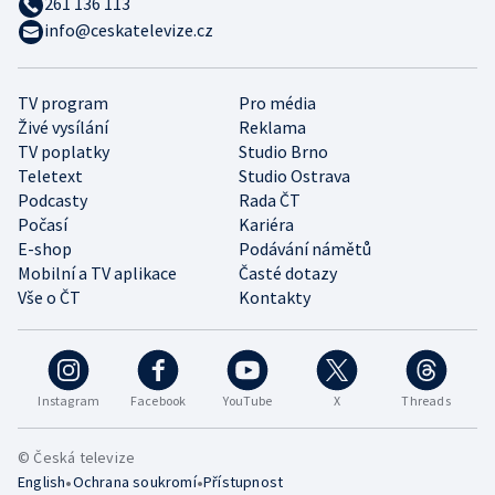
261 136 113
info@ceskatelevize.cz
TV program
Pro média
Živé vysílání
Reklama
TV poplatky
Studio Brno
Teletext
Studio Ostrava
Podcasty
Rada ČT
Počasí
Kariéra
E-shop
Podávání námětů
Mobilní a TV aplikace
Časté dotazy
Vše o ČT
Kontakty
Instagram
Facebook
YouTube
X
Threads
© Česká televize
•
•
English
Ochrana soukromí
Přístupnost