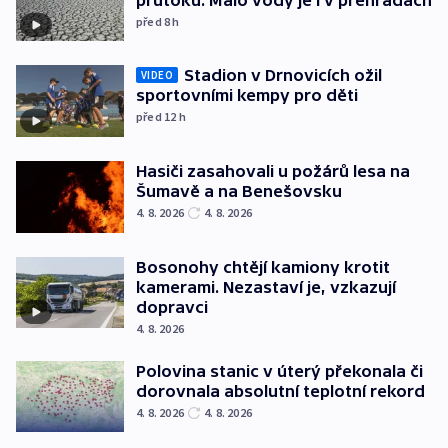
před 8
h
Stadion v Drnovicích ožil
VIDEO
sportovními kempy pro děti
před 12
h
Hasiči zasahovali u požárů lesa na
Šumavě a na Benešovsku
4. 8. 2026
4. 8. 2026
Bosonohy chtějí kamiony krotit
kamerami. Nezastaví je, vzkazují
dopravci
4. 8. 2026
Polovina stanic v úterý překonala či
dorovnala absolutní teplotní rekord
4. 8. 2026
4. 8. 2026