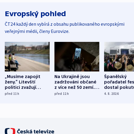
Evropský pohled
ČT24 každý den vybírá z obsahu publikovaného evropskými
veřejnými médii, členy Eurovize.
„Musíme zapojit
Na Ukrajině jsou
Španělský
ženy.“ Litevští
zadržováni občané
pořadatel fes
politici zvažují
z více než 50 zemí.
dostal pokut
dohodu o
Bojovali na straně
nekalé prakti
před 11
h
před 12
h
4. 8. 2026
demografii
Ruska