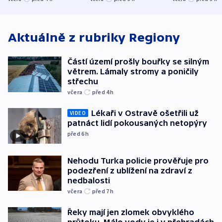
střechu
cenu za krátký film
hybridní útok
Aktuálně z rubriky
Regiony
Částí území prošly bouřky se silným
větrem. Lámaly stromy a poničily
střechu
včera
před 4
h
Lékaři v Ostravě ošetřili už
VIDEO
patnáct lidí pokousaných netopýry
před 6
h
Nehodu Turka policie prověřuje pro
podezření z ublížení na zdraví z
nedbalosti
včera
před 7
h
Řeky mají jen zlomek obvyklého
průtoku. Málo vody je i v přehradách