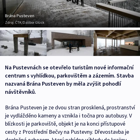
Brána Pusteven
Zdroj:
ČTK/Dalibor Glück
Na Pustevnách se otevřelo turistům nové informační
centrum s vyhlídkou, parkovištěm a zázemím. Stavba
nazvaná Brána Pusteven by měla zvýšit pohodlí
návštěvníků.
Brána Pusteven je ze dvou stran prosklená, prostranství
je vydlážděno kameny a vznikla i točna pro autobusy. V
blízkosti je parkoviště, objekt je na konci přístupové
cesty z Prostřední Bečvy na Pustevny. Dřevostavba je
doplněná ochozem, který nabídne výhledy do krajiny.