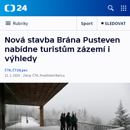
Sport
SLEDOVAT
Rubriky
Nová stavba Brána Pusteven
nabídne turistům zázemí i
výhledy
ČTK
,
ČT24
,
pes
12. 1. 2024
|
Zdroj:
ČTK
,
Prostřední Bečva