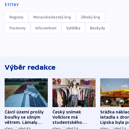
ŠTÍTKY
Regiony
Moravskoslezský kraj
Zlínský kraj
Pustevny
Infocentrum
Vyhlídka
Beskydy
Výběr redakce
Částí území prošly
Český snímek
Srážka nákla
bouřky se silným
Volklore má
letadla s dr
větrem. Lámaly
studentského
Lipska byla p
stromy a poničily
Oscara, zabojuje o
německého mi
včera
před 4
h
včera
před 5
h
včera
před 5
h