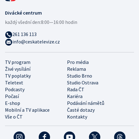
Divácké centrum
každý všední den:
8:00—16:00 hodin
261 136 113
info@ceskatelevize.cz
TV program
Pro média
Živé vysílání
Reklama
TV poplatky
Studio Brno
Teletext
Studio Ostrava
Podcasty
Rada ČT
Počasí
Kariéra
E-shop
Podávání námětů
Mobilní a TV aplikace
Časté dotazy
Vše o ČT
Kontakty