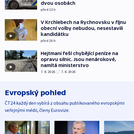
dvou osobách
před 12
h
V Krchlebech na Rychnovsku v říjnu
obecní volby nebudou, nesestavili
kandidátku
před 16
h
Hejtmani řeší chybějící peníze na
opravu silnic. Jsou nenárokové,
namítá ministerstvo
7. 8. 2026
7. 8. 2026
Evropský pohled
ČT24 každý den vybírá z obsahu publikovaného evropskými
veřejnými médii, členy Eurovize.