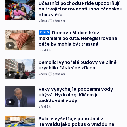
Účastníci pochodu Pride upozorňují
na trvající nerovnosti i společenskou
atmosféru
včera
před 3
h
Domovu Mutice hrozí
VIDEO
maximální pokuta. Neregistrovaná
péče by mohla být trestná
před 4
h
Demolici vyhořelé budovy ve Zlíně
urychlilo částečné zřícení
včera
před 4
h
Řeky vysychají a podzemní vody
ubývá. Hydrolog: Klíčem je
zadržování vody
před 8
h
Policie vyšetřuje pobodání v
Tanvaldu jako pokus o vraždu na