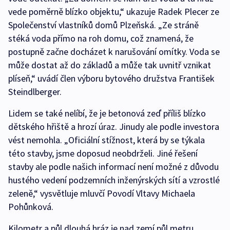
vede poměrně blízko objektu,“ ukazuje Radek Plecer ze
Společenství vlastníků domů Plzeňská. „Ze stráně
stéká voda přímo na roh domu, což znamená, že
postupně začne docházet k narušování omítky. Voda se
může dostat až do základů a může tak uvnitř vznikat
plíseň,“ uvádí člen výboru bytového družstva František
Steindlberger.
Lidem se také nelíbí, že je betonová zeď příliš blízko
dětského hřiště a hrozí úraz. Jinudy ale podle investora
vést nemohla. „Oficiální stížnost, která by se týkala
této stavby, jsme doposud neobdrželi. Jiné řešení
stavby ale podle našich informací není možné z důvodu
hustého vedení podzemních inženýrských sítí a vzrostlé
zeleně,“ vysvětluje mluvčí Povodí Vltavy Michaela
Pohůnková.
Kilometr a půl dlouhá hráz je nad zemí půl metru