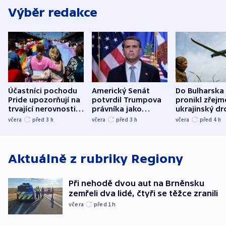
Výběr redakce
Účastníci pochodu
Americký Senát
Do Bulharska
Pride upozorňují na
potvrdil Trumpova
pronikl zřejm
trvající nerovnosti i
právníka jako
ukrajinský dr
společenskou
ministra
explodoval k
včera
před 3
h
včera
před 3
h
včera
před 4
h
atmosféru
spravedlnosti
od plynovod
Aktuálně z rubriky
Regiony
Při nehodě dvou aut na Brněnsku
zemřeli dva lidé, čtyři se těžce zranili
včera
před 1
h