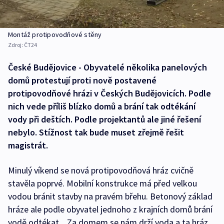
Montáž protipovodňové stěny
Zdroj:
ČT24
České Budějovice - Obyvatelé několika panelových
domů protestují proti nově postavené
protipovodňové hrázi v Českých Budějovicích. Podle
nich vede příliš blízko domů a brání tak odtékání
vody při deštích. Podle projektantů ale jiné řešení
nebylo. Stížnost tak bude muset zřejmě řešit
magistrát.
Minulý víkend se nová protipovodňová hráz cvičně
stavěla poprvé. Mobilní konstrukce má před velkou
vodou bránit stavby na pravém břehu. Betonový základ
hráze ale podle obyvatel jednoho z krajních domů brání
vodě odtékat. „Za domem se nám drží voda a ta hráz