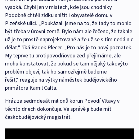
vysoká. Chybí jen v místech, kde jsou chodníky.
Podobně chtěli zídku snížit i obyvatelé domu v
Plzeňské ulici. „Poukázali jsme na to, že tady to mohlo
být třeba v úrovni země. Bylo nám ale řečeno, že takhle
už je to prostě naprojektované a že už se s tím nedá nic
dělat,“ říká Radek Plecer. „Pro nás je to nový poznatek.
My teprve tu protipovodňovou zeď přejímáme, ale
mohu konstatovat, že pokud se tam nějaký takovýto
problém objeví, tak ho samozřejmě budeme
řešit,“ reaguje na výtky náměstek budějovického
primátora Kamil Calta.
Hráz za sedmdesát milionů korun Povodí Vltavy v
těchto dnech dokončuje. Ve správě ji bude mít
českobudějovický magistrát.