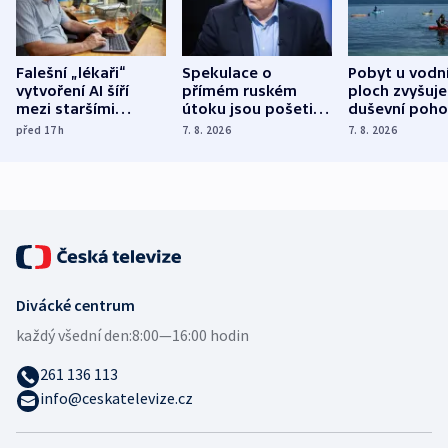
Falešní „lékaři“
Spekulace o
Pobyt u vodn
vytvoření AI šíří
přímém ruském
ploch zvyšuje
mezi staršími
útoku jsou pošetilé,
duševní poho
Poláky nebezpečné
míní estonský
ukázala
před 17
h
7. 8. 2026
7. 8. 2026
zdravotní rady
bezpečnostní
mezinárodní 
expert
Divácké centrum
každý všední den:
8:00—16:00 hodin
261 136 113
info@ceskatelevize.cz