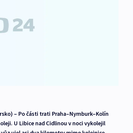
rsko) – Po části trati Praha–Nymburk–Kolín
leji. U Libice nad Cidlinou v noci vykolejil
 vůz ujel asi dva kilometry mimo kolejnice.