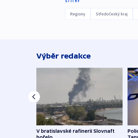
ŠTÍTKY
Regiony
Středočeský kraj
Výběr redakce
V bratislavské rafinerii Slovnaft
Poli
hořelo
Tanv