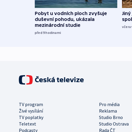
Jiný
Pobyt u vodních ploch zvyšuje
spol
duševní pohodu, ukázala
mezinárodní studie
včera 
před 9
hodinami
TV program
Pro média
Živé vysílání
Reklama
TV poplatky
Studio Brno
Teletext
Studio Ostrava
Podcasty
Rada ČT