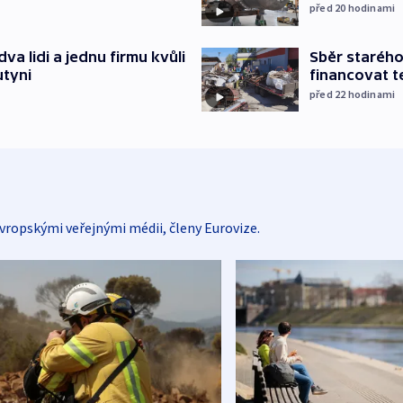
před 20
hodinami
Sběr staréh
va lidi a jednu firmu kvůli
financovat t
utyni
před 22
hodinami
vropskými veřejnými médii, členy Eurovize.