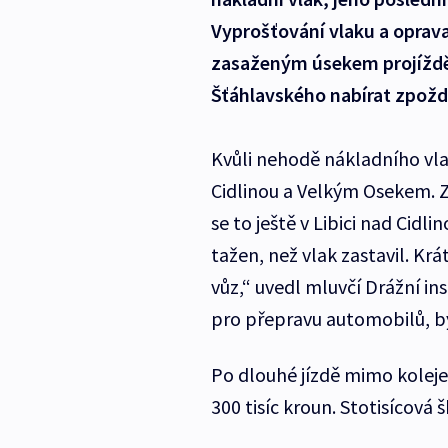
Vyprošťování vlaku a oprava 
zasaženým úsekem projíždě
Šťáhlavského nabírat zpožd
Kvůli nehodě nákladního vla
Cidlinou a Velkým Osekem. Z 
se to ještě v Libici nad Cidl
tažen, než vlak zastavil. Kr
vůz,“ uvedl mluvčí Drážní in
pro přepravu automobilů, b
Po dlouhé jízdě mimo koleje 
300 tisíc kroun. Stotisícová