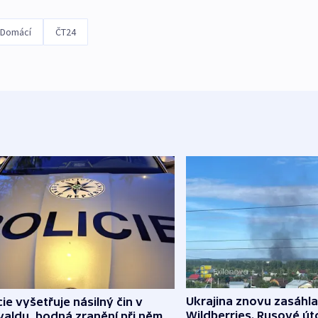
Domácí
ČT24
Ukrajina znovu zasáhla
cie vyšetřuje násilný čin v
Wildberries. Rusové úto
aldu, bodná zranění při něm