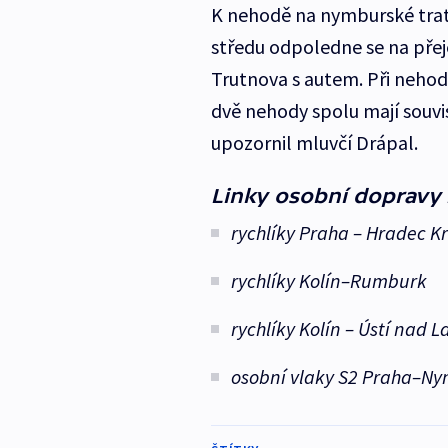
K nehodě na nymburské trati
středu odpoledne se na přej
Trutnova s autem. Při nehodě 
dvě nehody spolu mají souvisl
upozornil mluvčí Drápal.
Linky osobní dopravy
rychlíky Praha – Hradec K
rychlíky Kolín–Rumburk
rychlíky Kolín – Ústí nad 
osobní vlaky S2 Praha–Ny