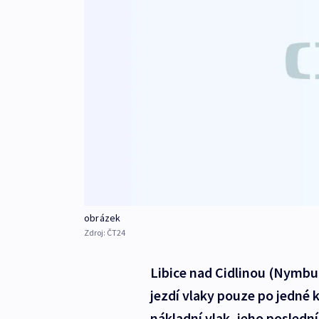
obrázek
Zdroj:
ČT24
Libice nad Cidlinou (Nymbu
jezdí vlaky pouze po jedné ko
nákladní vlak, jeho poslední