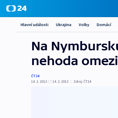
Hlavní události
Ukrajina
Volby
Domácí
Na Nymbursku 
nehoda omezi
ČT24
14. 2. 2013
14. 2. 2013
|
Zdroj:
ČT24