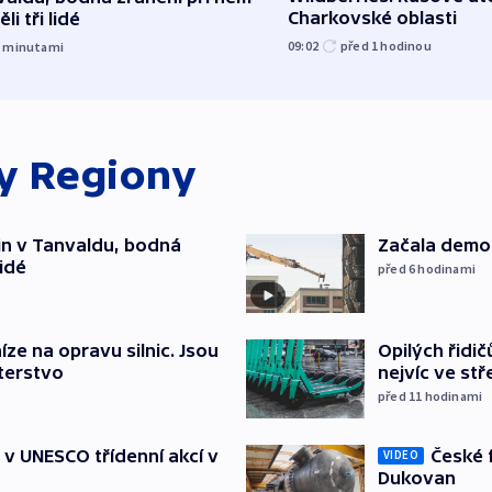
Charkovské oblasti
li tři lidé
09:02
před 1
hodinou
5
minutami
ky
Regiony
čin v Tanvaldu, bodná
Začala demol
lidé
před 6
hodinami
íze na opravu silnic. Jsou
Opilých řidi
terstvo
nejvíc ve st
před 11
hodinami
České 
t v UNESCO třídenní akcí v
VIDEO
Dukovan