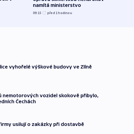
namítá ministerstvo
však 
09:15
před 1
hodinou
před 1
ice vyhořelé výškové budovy ve Zlíně
čů nemotorových vozidel skokově přibylo,
ředních Čechách
firmy usilují o zakázky při dostavbě