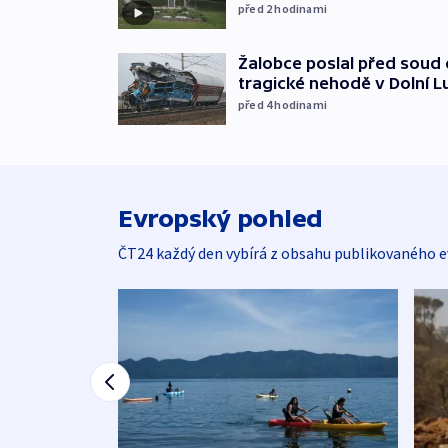
před 2
hodinami
Žalobce poslal před soud d
tragické nehodě v Dolní L
před 4
hodinami
Evropský pohled
ČT24 každý den vybírá z obsahu publikovaného e