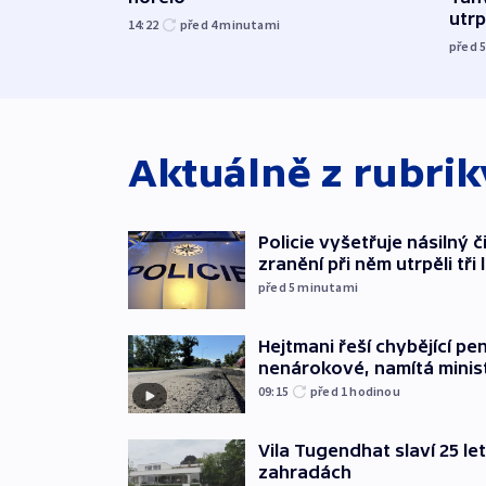
utrpě
14:22
před 4
minutami
před 
Aktuálně z rubri
Policie vyšetřuje násilný 
zranění při něm utrpěli tři 
před 5
minutami
Hejtmani řeší chybějící pen
nenárokové, namítá minis
09:15
před 1
hodinou
Vila Tugendhat slaví 25 le
zahradách