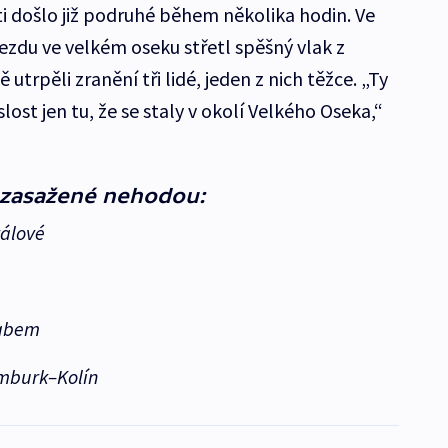
 došlo již podruhé během několika hodin. Ve
ezdu ve velkém oseku střetl spěšný vlak z
utrpěli zranění tři lidé, jeden z nich těžce. „Ty
ost jen tu, že se staly v okolí Velkého Oseka,“
 zasažené nehodou:
rálové
Labem
mburk–Kolín