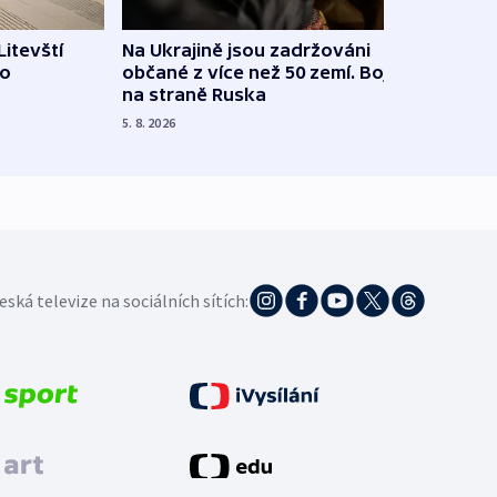
Litevští
Na Ukrajině jsou zadržováni
Španě
 o
občané z více než 50 zemí. Bojovali
dosta
na straně Ruska
4. 8. 20
5. 8. 2026
eská televize na sociálních sítích: