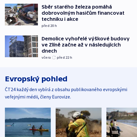
Sběr starého železa pomáhá
dobrovolným hasičům financovat
techniku i akce
před 20
h
Demolice vyhořelé výškové budovy
ve Zlíně začne až v následujících
dnech
včera
před 22
h
Evropský pohled
ČT24 každý den vybírá z obsahu publikovaného evropskými
veřejnými médii, členy Eurovize.