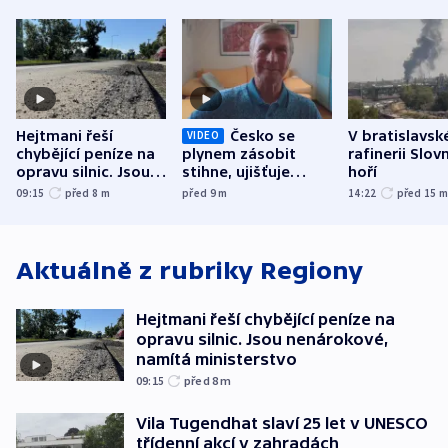
Hejtmani řeší
Česko se
V bratislavsk
VIDEO
chybějící peníze na
plynem zásobit
rafinerii Slov
opravu silnic. Jsou
stihne, ujišťuje
hoří
nenárokové, namítá
expert. Snížení cen
09:15
před 8
m
před 9
m
14:22
před 15
ministerstvo
však slíbit nelze
Aktuálně z rubriky
Regiony
Hejtmani řeší chybějící peníze na
opravu silnic. Jsou nenárokové,
namítá ministerstvo
09:15
před 8
m
Vila Tugendhat slaví 25 let v UNESCO
třídenní akcí v zahradách