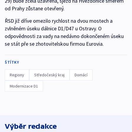
29) bude zcela uzavřena, sjezd na Hvězdonice směrem
od Prahy zůstane otevřený.
ŘSD již dříve omezilo rychlost na dvou mostech a
zvlněném úseku dálnice D1/D47 u Ostravy. O
odpovědnosti za vady na nedávno dokončeném úseku
se stát pře se zhotovitelskou firmou Eurovia.
ŠTÍTKY
Regiony
Středočeský kraj
Domácí
Modernizace D1
Výběr redakce