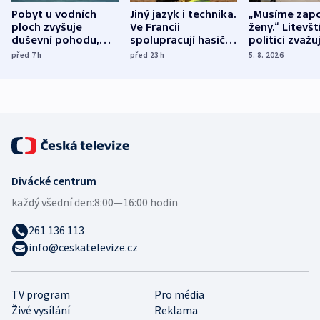
Pobyt u vodních
Jiný jazyk i technika.
„Musíme zapo
ploch zvyšuje
Ve Francii
ženy.“ Litevšt
duševní pohodu,
spolupracují hasiči z
politici zvažuj
ukázala
různých zemí
dohodu o
před 7
h
před 23
h
5. 8. 2026
mezinárodní studie
demografii
Divácké centrum
každý všední den:
8:00—16:00 hodin
261 136 113
info@ceskatelevize.cz
TV program
Pro média
Živé vysílání
Reklama