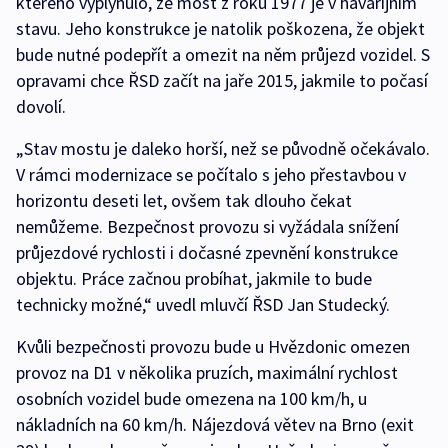
kterého vyplynulo, že most z roku 1977 je v havarijním
stavu. Jeho konstrukce je natolik poškozena, že objekt
bude nutné podepřít a omezit na něm průjezd vozidel. S
opravami chce ŘSD začít na jaře 2015, jakmile to počasí
dovolí.
„Stav mostu je daleko horší, než se původně očekávalo.
V rámci modernizace se počítalo s jeho přestavbou v
horizontu deseti let, ovšem tak dlouho čekat
nemůžeme. Bezpečnost provozu si vyžádala snížení
průjezdové rychlosti i dočasné zpevnění konstrukce
objektu. Práce začnou probíhat, jakmile to bude
technicky možné,“ uvedl mluvčí ŘSD Jan Studecký.
Kvůli bezpečnosti provozu bude u Hvězdonic omezen
provoz na D1 v několika pruzích, maximální rychlost
osobních vozidel bude omezena na 100 km/h, u
nákladních na 60 km/h. Nájezdová větev na Brno (exit