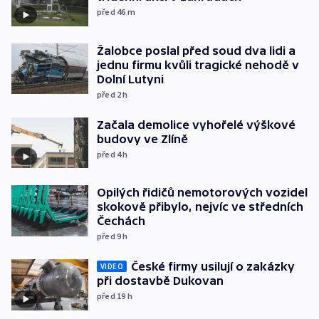
před 46
m
Žalobce poslal před soud dva lidi a
jednu firmu kvůli tragické nehodě v
Dolní Lutyni
před 2
h
Začala demolice vyhořelé výškové
budovy ve Zlíně
před 4
h
Opilých řidičů nemotorových vozidel
skokově přibylo, nejvíc ve středních
Čechách
před 9
h
České firmy usilují o zakázky
VIDEO
při dostavbě Dukovan
před 19
h