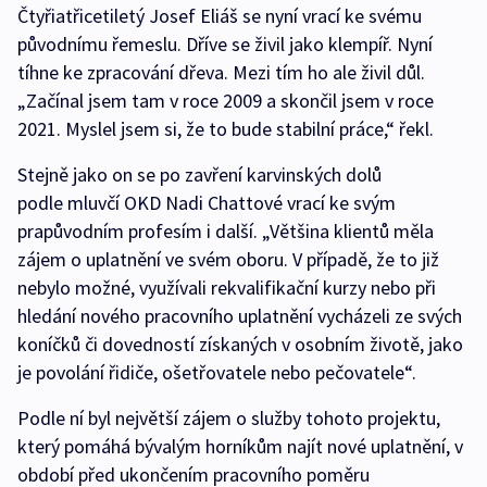
Čtyřiatřicetiletý Josef Eliáš se nyní vrací ke svému
původnímu řemeslu. Dříve se živil jako klempíř. Nyní
tíhne ke zpracování dřeva. Mezi tím ho ale živil důl.
„Začínal jsem tam v roce 2009 a skončil jsem v roce
2021. Myslel jsem si, že to bude stabilní práce,“ řekl.
Stejně jako on se po zavření karvinských dolů
podle mluvčí OKD Nadi Chattové vrací ke svým
prapůvodním profesím i další. „Většina klientů měla
zájem o uplatnění ve svém oboru. V případě, že to již
nebylo možné, využívali rekvalifikační kurzy nebo při
hledání nového pracovního uplatnění vycházeli ze svých
koníčků či dovedností získaných v osobním životě, jako
je povolání řidiče, ošetřovatele nebo pečovatele“.
Podle ní byl největší zájem o služby tohoto projektu,
který pomáhá bývalým horníkům najít nové uplatnění, v
období před ukončením pracovního poměru