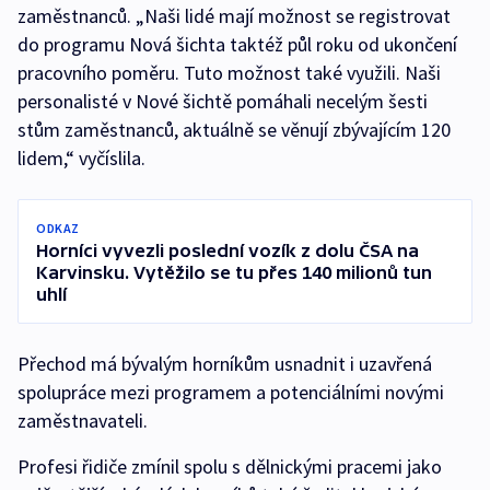
zaměstnanců. „Naši lidé mají možnost se registrovat
do programu Nová šichta taktéž půl roku od ukončení
pracovního poměru. Tuto možnost také využili. Naši
personalisté v Nové šichtě pomáhali necelým šesti
stům zaměstnanců, aktuálně se věnují zbývajícím 120
lidem,“ vyčíslila.
ODKAZ
Horníci vyvezli poslední vozík z dolu ČSA na
Karvinsku. Vytěžilo se tu přes 140 milionů tun
uhlí
Přechod má bývalým horníkům usnadnit i uzavřená
spolupráce mezi programem a potenciálními novými
zaměstnavateli.
Profesi řidiče zmínil spolu s dělnickými pracemi jako