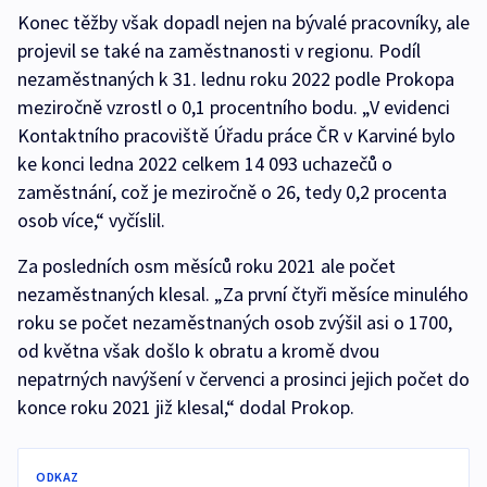
Konec těžby však dopadl nejen na bývalé pracovníky, ale
projevil se také na zaměstnanosti v regionu. Podíl
nezaměstnaných k 31. lednu roku 2022 podle Prokopa
meziročně vzrostl o 0,1 procentního bodu. „V evidenci
Kontaktního pracoviště Úřadu práce ČR v Karviné bylo
ke konci ledna 2022 celkem 14 093 uchazečů o
zaměstnání, což je meziročně o 26, tedy 0,2 procenta
osob více,“ vyčíslil.
Za posledních osm měsíců roku 2021 ale počet
nezaměstnaných klesal. „Za první čtyři měsíce minulého
roku se počet nezaměstnaných osob zvýšil asi o 1700,
od května však došlo k obratu a kromě dvou
nepatrných navýšení v červenci a prosinci jejich počet do
konce roku 2021 již klesal,“ dodal Prokop.
ODKAZ