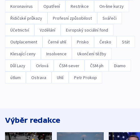
Koronavirus
Opatření
Restrikce
On-line kurzy
Řidičské průkazy
Profesní způsobilost
Svářeči
Účetnictví
Vzdělání
Evropský sociální fond
Outplacement
Černé uhlí
Prisko
Česko
Stát
Klesající ceny
Insolvence
Ukončení těžby
Důl Lazy
Orlová
ČSM-sever
ČSM-jih
Diamo
útlum
Ostrava
Uhlí
Petr Prokop
Výběr redakce