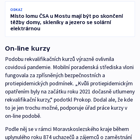
ODKAZ
Místo lomu ČSA u Mostu mají být po skončení
těžby domy, skleníky a jezero se solární
elektrárnou
On-line kurzy
Podobu rekvalifikačních kurzů výrazně ovlivnila
covidová pandemie. Mobilní poradenská střediska vloni
fungovala za zpřísněných bezpečnostních a
protiepidemických podmínek. „Kvůli protiepidemickým
opatřením byly na začátku roku 2021 dočasně utlumeny
rekvalifikační kurzy,“ podotkl Prokop. Dodal ale, že kde
to je jen trochu možné, podporuje úřad práce kurzy v
on-line podobě.
Podle něj se v rámci Moravskoslezského kraje během
uplynulého roku 874 uchazečů a zájemců o zaměstnání