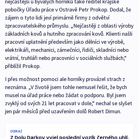
nejčastější u bývalých horníků také ředitel krajské
pobočky Úřadu práce v Ostravě Petr Prokop. Dodal, že
zájem o tyto lidi jeví primárně firmy z odvětví
zpracovatelského průmyslu. „Nejčastěji z oblasti výroby
základních kovů a hutního zpracování kovů. Klienti našli
pracovní uplatnění především jako dělníci ve výrobě,
elektrikáři, mechanici, zámečníci, řidiči, skladníci nebo
vrátní, truhláři nebo pracovníci v sociálních službách,“
přiblížil Prokop.
I přes možnost pomoci ale horníky provázel strach z
neznáma. „V životě jsem tohle nemusel řešit, že bych
musel na úřad práce nebo žádat o podporu. Byl jsem
zvyklý od svých 21 let pracovat v dole,“ nechal se slyšet
jen pár měsíců před uzavřením dolů Robert Dimun.
ODKAZ
Z Dolu Darkov vyjel poslední vozík černého uhlí.