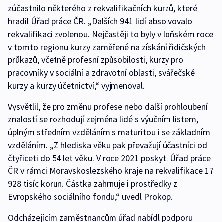
zúčastnilo některého z rekvalifikačních kurzů, které
hradil Úřad práce ČR. „Dalších 941 lidí absolvovalo
rekvalifikaci zvolenou. Nejčastěji to byly v loňském roce
v tomto regionu kurzy zaměřené na získání řidičských
průkazů, včetně profesní způsobilosti, kurzy pro
pracovníky v sociální a zdravotní oblasti, svářečské
kurzy a kurzy účetnictví,“ vyjmenoval.
Vysvětlil, že pro změnu profese nebo další prohloubení
znalostí se rozhodují zejména lidé s výučním listem,
úplným středním vzděláním s maturitou i se základním
vzděláním. „Z hlediska věku pak převažují účastníci od
čtyřiceti do 54 let věku. V roce 2021 poskytl Úřad práce
ČR v rámci Moravskoslezského kraje na rekvalifikace 17
928 tisíc korun. Částka zahrnuje i prostředky z
Evropského sociálního fondu,“ uvedl Prokop.
Odcházejícím zaměstnancům úřad nabídl podporu