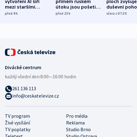
vytvoření AI šíří
přímém ruském
ploch zvyšuje
mezi staršími
útoku jsou pošetilé,
duševní poho
Poláky nebezpečné
míní estonský
ukázala
před 9
h
před 23
h
včera v 07:30
zdravotní rady
bezpečnostní
mezinárodní 
expert
Divácké centrum
každý všední den:
8:00—16:00 hodin
261 136 113
info@ceskatelevize.cz
TV program
Pro média
Živé vysílání
Reklama
TV poplatky
Studio Brno
Teletext
Studio Ostrava