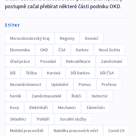
postupně začal přebírat některé části podniku OKD.
ŠTÍTKY
Moravskoslezský kraj
Regiony
Domácí
Ekonomika
OKD
ČSA
Darkov
Nová šichta
Úřad práce
Povolání
Rekvalifikace
Zaměstnání
Důl
Těžba
Karviná
Důl Darkov
Důl ČSA
Nezaměstnanost
Uplatnění
Pomoc
Profese
horník
Zaměstnavatelé
Řidiči
Hutnictví
Kovy
Elektrikáři
Mechanici
Zámečníci
Skladníci
Truhláři
Sociální služby
Mobilní pracoviště
Nabídka pracovních míst
Covid-19