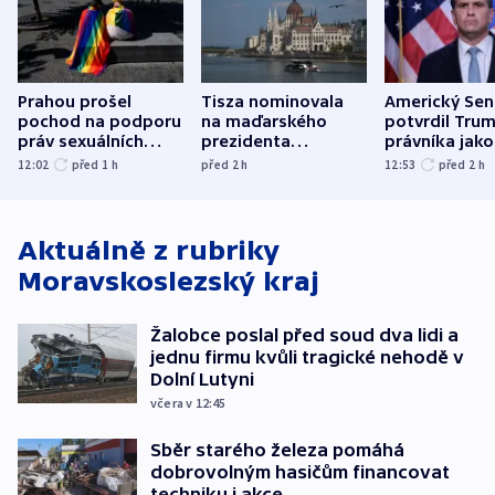
Prahou prošel
Tisza nominovala
Americký Sen
pochod na podporu
na maďarského
potvrdil Tru
práv sexuálních
prezidenta
právníka jako
menšin
bývalého šéfa
ministra
12:02
před 1
h
před 2
h
12:53
před 2
h
nejvyššího soudu
spravedlnost
Aktuálně z rubriky
Moravskoslezský kraj
Žalobce poslal před soud dva lidi a
jednu firmu kvůli tragické nehodě v
Dolní Lutyni
včera v 12:45
Sběr starého železa pomáhá
dobrovolným hasičům financovat
techniku i akce