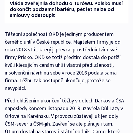
Vláda zveřejnila dohodu o Turówu. Polsko musí
dokončit podzemní bariéru, pět let nelze od
smlouvy odstoupit
Těžební společnost OKD je jediným producentem
černého uhlí v České republice. Majitelem firmy je od
roku 2018 stát, který ji převzal prostřednictvím své
firmy Prisko. OKD se totiž předtím dostala do potíží
kvůli klesajícím cenám uhlí i vlastní předluženosti,
insolvenční návrh na sebe v roce 2016 podala sama
firma. Těžbu tak postupně ukončuje, protože se
nevyplácí.
Před ohlášením ukončení těžby v dolech Darkov a ČSA
naposledy koncem listopadu 2019 uzavřela Důl Lazy v
Orlové na Karvinsku. V provozu zůstávají už jen doly
ČSM-sever a ČSM-jih. Zavření se ale plánuje i tam.
Útlum dostal na starosti státní podnik Diamo, který