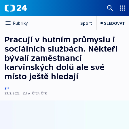
Sport
SLEDOVAT
Rubriky
Pracují v hutním průmyslu i
sociálních službách. Někteří
bývalí zaměstnanci
karvinských dolů ale své
místo ještě hledají
gla
23. 2. 2022
|
Zdroj:
ČT24
,
ČTK