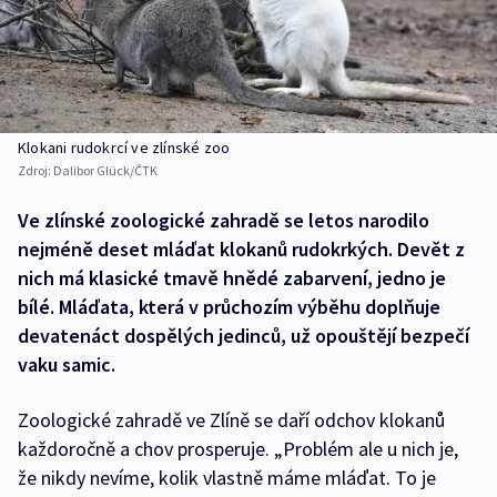
Klokani rudokrcí ve zlínské zoo
Zdroj:
Dalibor Glück/ČTK
Ve zlínské zoologické zahradě se letos narodilo
nejméně deset mláďat klokanů rudokrkých. Devět z
nich má klasické tmavě hnědé zabarvení, jedno je
bílé. Mláďata, která v průchozím výběhu doplňuje
devatenáct dospělých jedinců, už opouštějí bezpečí
vaku samic.
Zoologické zahradě ve Zlíně se daří odchov klokanů
každoročně a chov prosperuje. „Problém ale u nich je,
že nikdy nevíme, kolik vlastně máme mláďat. To je