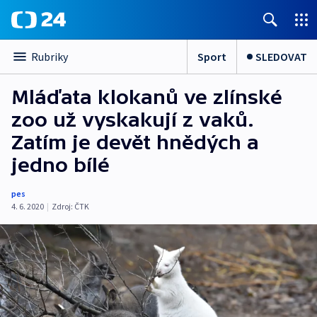
Sport
SLEDOVAT
Rubriky
Mláďata klokanů ve zlínské
zoo už vyskakují z vaků.
Zatím je devět hnědých a
jedno bílé
pes
4. 6. 2020
|
Zdroj:
ČTK