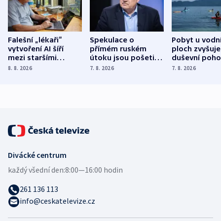
Falešní „lékaři“
Spekulace o
Pobyt u vodn
vytvoření AI šíří
přímém ruském
ploch zvyšuje
mezi staršími
útoku jsou pošetilé,
duševní poho
Poláky nebezpečné
míní estonský
ukázala
8. 8. 2026
7. 8. 2026
7. 8. 2026
zdravotní rady
bezpečnostní
mezinárodní 
expert
Divácké centrum
každý všední den:
8:00—16:00 hodin
261 136 113
info@ceskatelevize.cz