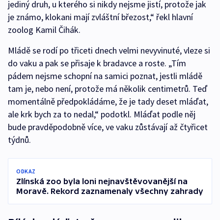
jediný druh, u kterého si nikdy nejsme jistí, protože jak
je známo, klokani mají zvláštní březost,“ řekl hlavní
zoolog Kamil Čihák.
Mládě se rodí po třiceti dnech velmi nevyvinuté, vleze si
do vaku a pak se přisaje k bradavce a roste. „Tím
pádem nejsme schopní na samici poznat, jestli mládě
tam je, nebo není, protože má několik centimetrů. Teď
momentálně předpokládáme, že je tady deset mláďat,
ale krk bych za to nedal,“ podotkl. Mláďat podle něj
bude pravděpodobně více, ve vaku zůstávají až čtyřicet
týdnů.
ODKAZ
Zlínská zoo byla loni nejnavštěvovanější na
Moravě. Rekord zaznamenaly všechny zahrady