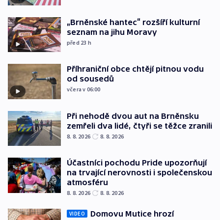
„Brněnské hantec“ rozšíří kulturní
seznam na jihu Moravy
před 23
h
Příhraniční obce chtějí pitnou vodu
od sousedů
včera v 06:00
Při nehodě dvou aut na Brněnsku
zemřeli dva lidé, čtyři se těžce zranili
8. 8. 2026
8. 8. 2026
Účastníci pochodu Pride upozorňují
na trvající nerovnosti i společenskou
atmosféru
8. 8. 2026
8. 8. 2026
Domovu Mutice hrozí
VIDEO