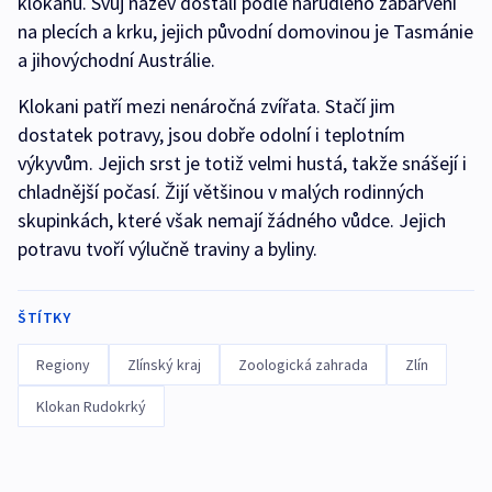
klokanů. Svůj název dostali podle narudlého zabarvení
na plecích a krku, jejich původní domovinou je Tasmánie
a jihovýchodní Austrálie.
Klokani patří mezi nenáročná zvířata. Stačí jim
dostatek potravy, jsou dobře odolní i teplotním
výkyvům. Jejich srst je totiž velmi hustá, takže snášejí i
chladnější počasí. Žijí většinou v malých rodinných
skupinkách, které však nemají žádného vůdce. Jejich
potravu tvoří výlučně traviny a byliny.
ŠTÍTKY
Regiony
Zlínský kraj
Zoologická zahrada
Zlín
Klokan Rudokrký