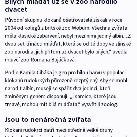
Bílých mláďat už se v zoo narodilo
dvacet
Původní skupinu klokanů ošetřovatelé získali v roce
2004 od kolegů z britské zoo Woburn. Všechna zvířata
měla klasické zabarvení, nebyl mezi nimi jediný albín. „Z
dvou set třinácti mláďat, která se od té doby ve zlínské
zoo narodila, jich přitom už dvacet bylo bílých,“ uvedla
mluvčí zoo Romana Bujáčková.
Podle Kamila Čiháka je gen pro bílou barvu v populaci
klokanů rudokrkých přirozeně rozptýlený. Aby se mohl
narodit albín, musejí se spářit dva jedinci, kteří
zmíněným genem disponují. „I samice, které jsou
tmavé, mohou mít bílá mláďata,“ vysvětlil zoolog.
Jsou to nenáročná zvířata
Klokani rudokrcí patří mezi středně velké druhy