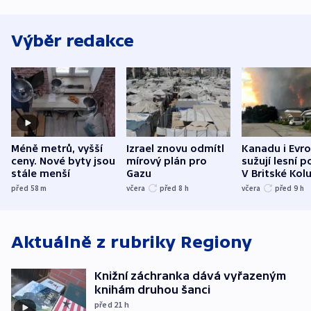
Výběr redakce
Méně metrů, vyšší
Izrael znovu odmítl
Kanadu i Evro
ceny. Nové byty jsou
mírový plán pro
sužují lesní p
stále menší
Gazu
V Britské Kol
evakuovali tis
před 58
m
včera
před 8
h
včera
před 9
h
Aktuálně z rubriky
Regiony
Knižní záchranka dává vyřazeným
knihám druhou šanci
před 21
h