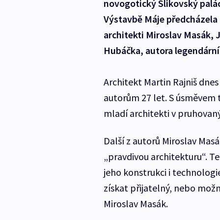
novogotický Šlikovský palác 
Výstavbě Máje předcházela a
architekti Miroslav Masák, J
Hubáčka, autora legendární
Architekt Martin Rajniš dnes
autorům 27 let. S úsměvem t
mladí architekti v pruhovan
Další z autorů Miroslav Masák
„pravdivou architekturu“. Te
jeho konstrukci i technologi
získat přijatelný, nebo možná
Miroslav Masák.