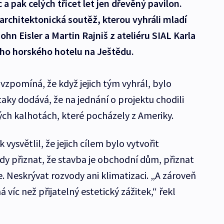
a pak celých třicet let jen dřevěný pavilon.
rchitektonická soutěž, kterou vyhráli mladí
ohn Eisler a Martin Rajniš z ateliéru SIAL Karla
ho horského hotelu na Ještědu.
 vzpomíná, že když jejich tým vyhrál, bylo
aky dodává, že na jednání o projektu chodili
ých kalhotách, které pocházely z Ameriky.
 vysvětlil, že jejich cílem bylo vytvořit
dy přiznat, že stavba je obchodní dům, přiznat
e. Neskrývat rozvody ani klimatizaci. „A zároveň
 víc než přijatelný estetický zážitek,“ řekl