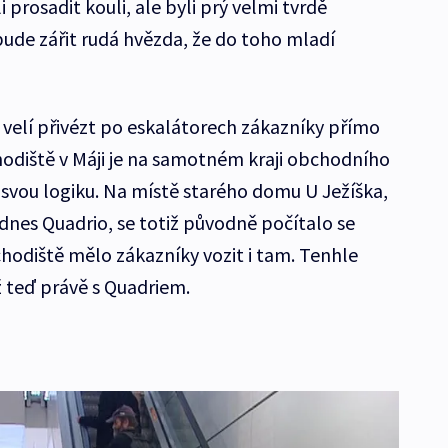
 prosadit kouli, ale byli prý velmi tvrdě
ude zářit rudá hvězda, že do toho mladí
 velí přivézt po eskalátorech zákazníky přímo
hodiště v Máji je na samotném kraji obchodního
 svou logiku. Na místě starého domu U Ježíška,
e dnes Quadrio, se totiž původně počítalo se
hodiště mělo zákazníky vozit i tam. Tenhle
ž teď právě s Quadriem.