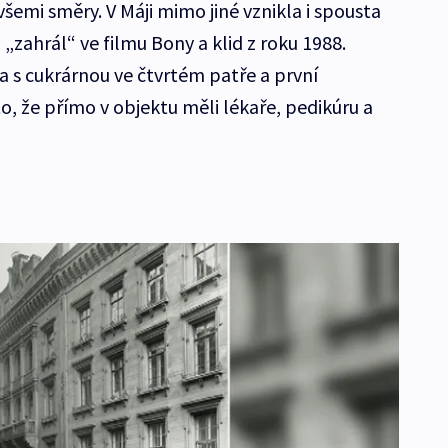
šemi směry. V Máji mimo jiné vznikla i spousta
 „zahrál“ ve filmu Bony a klid z roku 1988.
a s cukrárnou ve čtvrtém patře a první
o, že přímo v objektu měli lékaře, pedikúru a