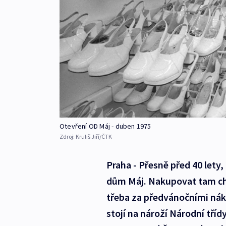
Otevření OD Máj - duben 1975
Zdroj:
Kruliš Jiří/ČTK
Praha - Přesně před 40 lety
dům Máj. Nakupovat tam cho
třeba za předvánočními nákup
stojí na nároží Národní tříd