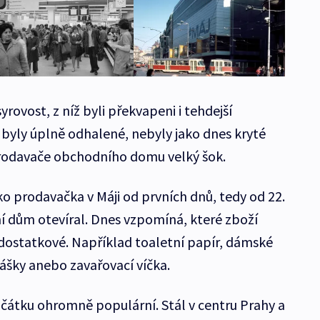
rovost, z níž byli překvapeni i tehdejší
 byly úplně odhalené, nebyly jako dnes kryté
prodavače obchodního domu velký šok.
ko prodavačka v Máji od prvních dnů, tedy od 22.
í dům otevíral. Dnes vzpomíná, které zboží
dostatkové. Například toaletní papír, dámské
rášky anebo zavařovací víčka.
čátku ohromně populární. Stál v centru Prahy a