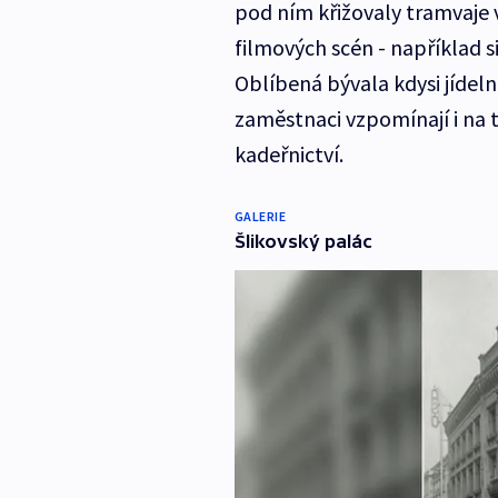
pod ním křižovaly tramvaje v
filmových scén - například si
Oblíbená bývala kdysi jídeln
zaměstnaci vzpomínají i na t
kadeřnictví.
GALERIE
Šlikovský palác