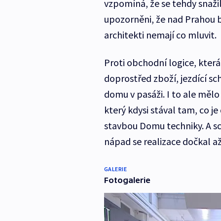
vzpomíná, že se tehdy snažili
upozorněni, že nad Prahou b
architekti nemají co mluvit.
Proti obchodní logice, která
doprostřed zboží, jezdící sc
domu v pasáži. I to ale mělo
který kdysi stával tam, co j
stavbou Domu techniky. A sc
nápad se realizace dočkal a
GALERIE
Fotogalerie