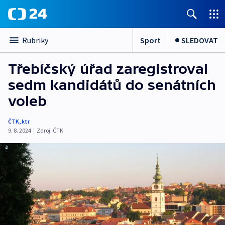
Sport
SLEDOVAT
Rubriky
Třebíčský úřad zaregistroval
sedm kandidátů do senátních
voleb
ČTK
,
ktr
9. 8. 2024
|
Zdroj:
ČTK