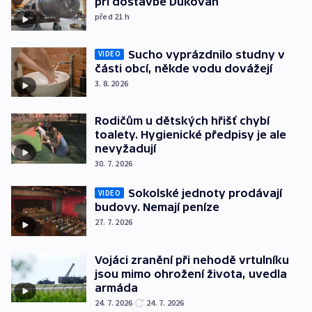
při dostavbě Dukovan
před 21
h
Sucho vyprázdnilo studny v
VIDEO
části obcí, někde vodu dovážejí
3. 8. 2026
Rodičům u dětských hřišť chybí
toalety. Hygienické předpisy je ale
nevyžadují
30. 7. 2026
Sokolské jednoty prodávají
VIDEO
budovy. Nemají peníze
27. 7. 2026
Vojáci zranění při nehodě vrtulníku
jsou mimo ohrožení života, uvedla
armáda
24. 7. 2026
24. 7. 2026