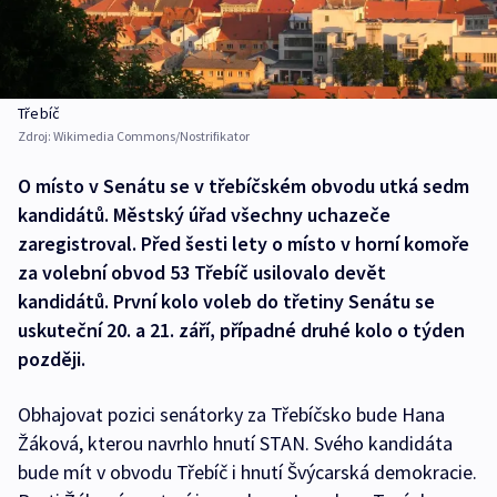
Třebíč
Zdroj:
Wikimedia Commons/Nostrifikator
O místo v Senátu se v třebíčském obvodu utká sedm
kandidátů. Městský úřad všechny uchazeče
zaregistroval. Před šesti lety o místo v horní komoře
za volební obvod 53 Třebíč usilovalo devět
kandidátů. První kolo voleb do třetiny Senátu se
uskuteční 20. a 21. září, případné druhé kolo o týden
později.
Obhajovat pozici senátorky za Třebíčsko bude Hana
Žáková, kterou navrhlo hnutí STAN. Svého kandidáta
bude mít v obvodu Třebíč i hnutí Švýcarská demokracie.