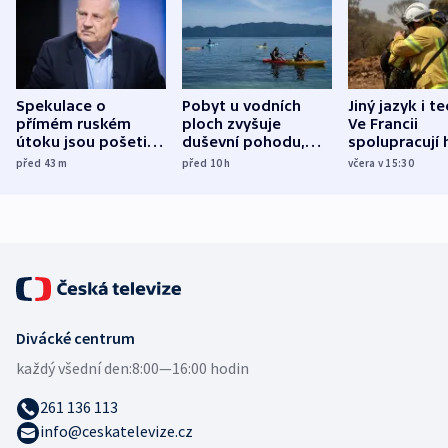
Spekulace o
Pobyt u vodních
Jiný jazyk i t
přímém ruském
ploch zvyšuje
Ve Francii
útoku jsou pošetilé,
duševní pohodu,
spolupracují h
míní estonský
ukázala
různých zemí
před 43
m
před 10
h
včera v 15:30
bezpečnostní
mezinárodní studie
expert
Divácké centrum
každý všední den:
8:00—16:00 hodin
261 136 113
info@ceskatelevize.cz