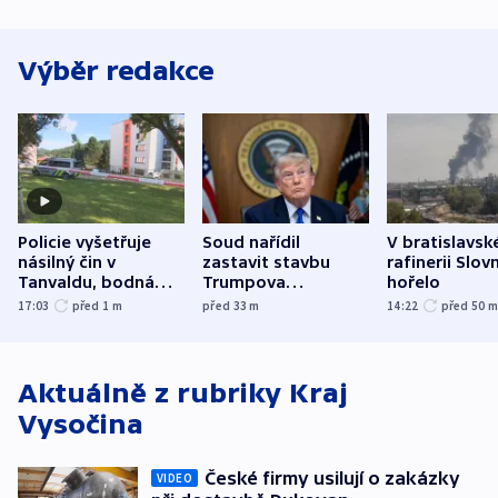
Výběr redakce
Policie vyšetřuje
Soud nařídil
V bratislavsk
násilný čin v
zastavit stavbu
rafinerii Slov
Tanvaldu, bodná
Trumpova
hořelo
zranění při něm
tanečního sálu
17:03
před 1
m
před 33
m
14:22
před 50
utrpěli tři lidé
Aktuálně z rubriky
Kraj
Vysočina
České firmy usilují o zakázky
VIDEO