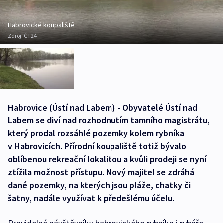
Habrovické koupaliště
Zdroj:
ČT24
Habrovice (Ústí nad Labem) - Obyvatelé Ústí nad
Labem se diví nad rozhodnutím tamního magistrátu,
který prodal rozsáhlé pozemky kolem rybníka
v Habrovicích. Přírodní koupaliště totiž bývalo
oblíbenou rekreační lokalitou a kvůli prodeji se nyní
ztížila možnost přístupu. Nový majitel se zdráhá
dané pozemky, na kterých jsou pláže, chatky či
šatny, nadále využívat k předešlému účelu.
Pravidelné návštěvníky habrovického rybníka i rybáře