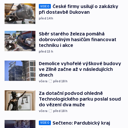
České firmy usilují o zakázky
VIDEO
při dostavbě Dukovan
před 14
h
Sběr starého železa pomáhá
dobrovolným hasičům financovat
techniku i akce
před 15
h
Demolice vyhořelé výškové budovy
ve Zlíně začne až v následujících
dnech
včera
před 18
h
Za dotační podvod ohledně
Technologického parku poslal soud
do vězení dva muže
včera
před 18
h
Sečteno: Pardubický kraj
VIDEO