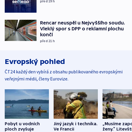
před 19
h
Rencar neuspěl u Nejvyššího soudu.
Vleklý spor s DPP o reklamní plochu
končí
před 21
h
Evropský pohled
ČT24 každý den vybírá z obsahu publikovaného evropskými
veřejnými médii, členy Eurovize.
Pobyt u vodních
Jiný jazyk i technika.
„Musíme zapo
ploch zvyšuje
Ve Francii
ženy.“ Litevšt