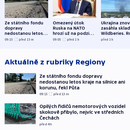
Ze státního fondu
Omezený útok
Ukrajina zno
dopravy
Ruska na NATO
zasáhla skla
nedostanou letos
hrozí už na podzim,
Wildberies. 
kraje na silnice ani
varují tajné služby
útočili v Cha
09:15
před 13
m
09:05
před 1
h
před 1
h
korunu, řekl Půta
USA
oblasti
Aktuálně z rubriky
Regiony
Ze státního fondu dopravy
nedostanou letos kraje na silnice ani
korunu, řekl Půta
09:15
před 13
m
Opilých řidičů nemotorových vozidel
skokově přibylo, nejvíc ve středních
Čechách
před 4
h