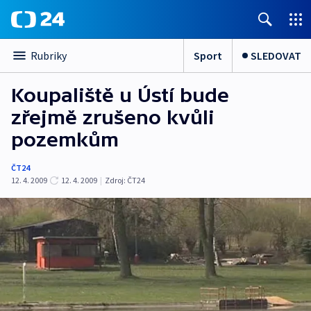
Sport
SLEDOVAT
Rubriky
Koupaliště u Ústí bude
zřejmě zrušeno kvůli
pozemkům
ČT24
12. 4. 2009
12. 4. 2009
|
Zdroj:
ČT24