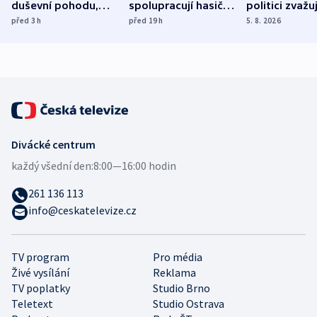
duševní pohodu,
spolupracují hasiči z
politici zvažuj
ukázala
různých zemí
dohodu o
před 3
h
před 19
h
5. 8. 2026
mezinárodní studie
demografii
Divácké centrum
každý všední den:
8:00—16:00 hodin
261 136 113
info@ceskatelevize.cz
TV program
Pro média
Živé vysílání
Reklama
TV poplatky
Studio Brno
Teletext
Studio Ostrava