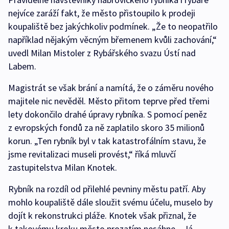
nejvíce zaráží fakt, že město přistoupilo k prodeji
koupaliště bez jakýchkoliv podmínek. „Že to neopatřilo
například nějakým věcným břemenem kvůli zachování,“
uvedl Milan Mistoler z Rybářského svazu Ústí nad
Labem.
Magistrát se však brání a namítá, že o záměru nového
majitele nic nevěděl. Město přitom teprve před třemi
lety dokončilo drahé úpravy rybníka. S pomocí peněz
z evropských fondů za ně zaplatilo skoro 35 milionů
korun. „Ten rybník byl v tak katastrofálním stavu, že
jsme revitalizaci museli provést,“ říká mluvčí
zastupitelstva Milan Knotek.
Rybník na rozdíl od přilehlé pevniny městu patří. Aby
mohlo koupaliště dále sloužit svému účelu, muselo by
dojít k rekonstrukci pláže. Knotek však přiznal, že
k takovému kroku město prozatím nesáhne. „Já