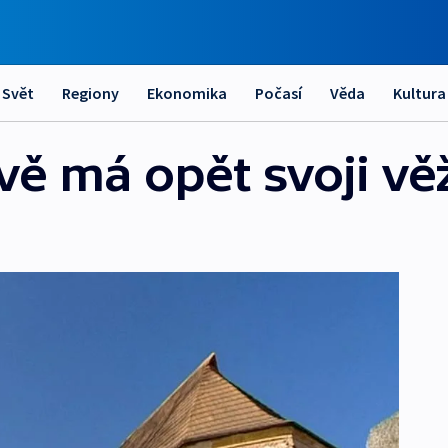
Svět
Regiony
Ekonomika
Počasí
Věda
Kultura
vě má opět svoji vě