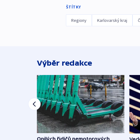
ŠTÍTKY
Regiony
Karlovarský kraj
Č
Výběr redakce
Opilých řidičů nemotorových
Vede