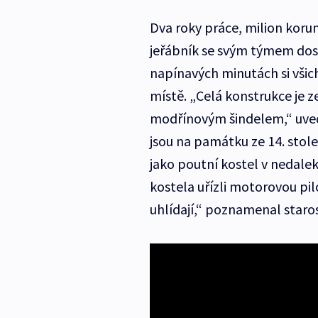
Dva roky práce, milion korun
jeřábník se svým týmem dos
napínavých minutách si všic
místě. „Celá konstrukce je 
modřínovým šindelem,“ uvedl
jsou na památku ze 14. stole
jako poutní kostel v nedalek
kostela uřízli motorovou pi
uhlídají,“ poznamenal staro