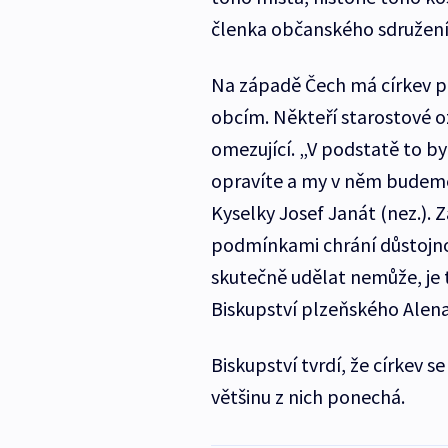
členka občanského sdružení
Na západě Čech má církev př
obcím. Někteří starostové oz
omezující. „V podstatě to b
opravíte a my v něm budeme 
Kyselky Josef Janát (nez.). Z
podmínkami chrání důstojnos
skutečně udělat nemůže, je t
Biskupství plzeňského Alen
Biskupství tvrdí, že církev 
většinu z nich ponechá.