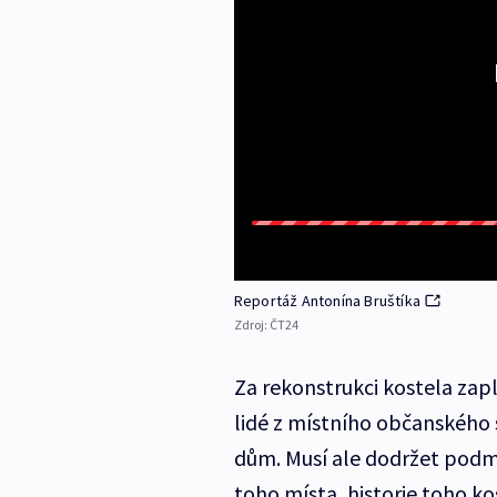
Reportáž Antonína Bruštíka
Zdroj:
ČT24
Za rekonstrukci kostela zapla
lidé z místního občanského s
dům. Musí ale dodržet podmínk
toho místa, historie toho ko