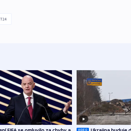
T24
ní FIFA se omluvilo za chyby a
Ukrajina buduje d
VIDEO