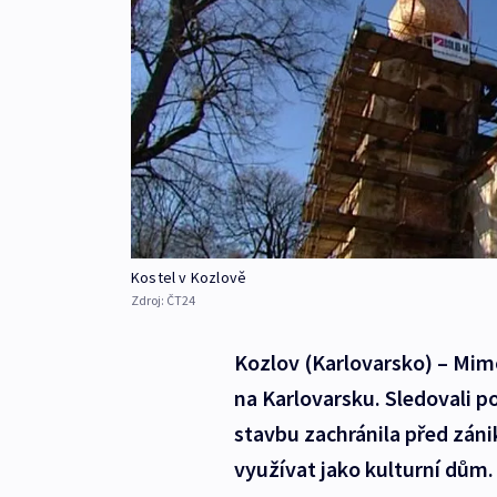
Kostel v Kozlově
Zdroj:
ČT24
Kozlov (Karlovarsko) – Mimo
na Karlovarsku. Sledovali 
stavbu zachránila před zánike
využívat jako kulturní dům.