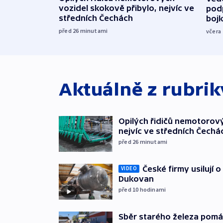
vozidel skokově přibylo, nejvíc ve
podp
středních Čechách
boj
před 26
minutami
včera
Aktuálně z rubri
Opilých řidičů nemotorový
nejvíc ve středních Čechá
před 26
minutami
České firmy usilují 
VIDEO
Dukovan
před 10
hodinami
Sběr starého železa pom