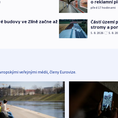
e
o reklamní p
před 17
hodinami
é budovy ve Zlíně začne až
Částí území 
stromy a pon
5. 8. 2026
5. 8. 2
vropskými veřejnými médii, členy Eurovize.