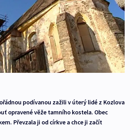
řádnou podívanou zažili v úterý lidé z Kozlova
pouť opravené věže tamního kostela. Obec
m. Převzala ji od církve a chce ji začít