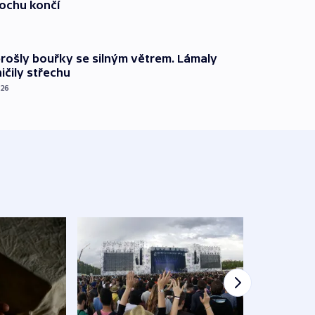
lochu končí
prošly bouřky se silným větrem. Lámaly
ičily střechu
026