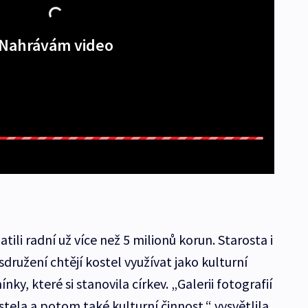
Nahrávám video
tili radní už více než 5 milionů korun. Starosta i
družení chtějí kostel využívat jako kulturní
y, které si stanovila církev. „Galerii fotografií
stela a potom také kulturní činnost,“ vysvětlila