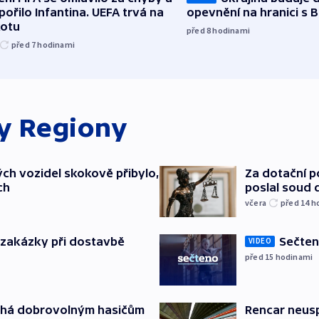
ořilo Infantina. UEFA trvá na
opevnění na hranici s 
kotu
před 8
hodinami
před 7
hodinami
ky
Regiony
ch vozidel skokově přibylo,
Za dotační 
ch
poslal soud 
včera
před 14
h
o zakázky při dostavbě
Sečten
VIDEO
před 15
hodinami
áhá dobrovolným hasičům
Rencar neusp