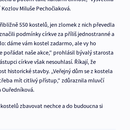
 Kozlov Miluše Pechočiaková.
ibližně 550 kostelů, jen zlomek z nich převedla
načili podmínky církve za příliš jednostranné a
ylo: dáme vám kostel zadarmo, ale vy ho
pořádat naše akce,“ prohlásil bývalý starosta
ástupci církve však nesouhlasí. Říkají, že
t historické stavby. „Veřejný dům se z kostela
řeba mít citlivý přístup,“ zdůraznila mluvčí
a Ouředníková.
se kostelů zbavovat nechce a do budoucna si