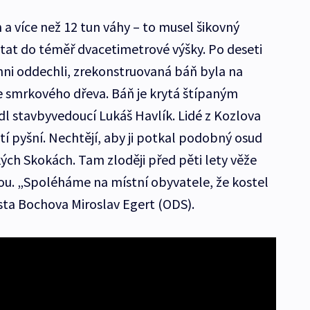
 a více než 12 tun váhy – to musel šikovný
tat do téměř dvacetimetrové výšky. Po deseti
hni oddechli, zrekonstruovaná báň byla na
ze smrkového dřeva. Báň je krytá štípaným
 stavbyvedoucí Lukáš Havlík. Lidé z Kozlova
tí pyšní. Nechtějí, aby ji potkal podobný osud
ých Skokách. Tam zloději před pěti lety věže
lou. „Spoléháme na místní obyvatele, že kostel
sta Bochova Miroslav Egert (ODS).