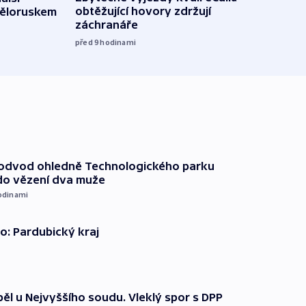
obtěžující hovory zdržují
Běloruskem
Lips
záchranáře
úmys
expl
před 9
hodinami
včera
podvod ohledně Technologického parku
do vězení dva muže
odinami
o: Pardubický kraj
ěl u Nejvyššího soudu. Vleklý spor s DPP