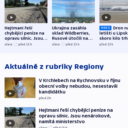
Hejtmani řeší
Ukrajina zasáhla
Dron n
VIDEO
chybějící peníze na
sklad Wildberries,
letišti u Lips
opravu silnic. Jsou
Rusové útočili na
skoro kilo trh
nenárokové, namítá
trh, hasiče či
indicie ukazuj
včera
před 13
h
včera
před 13
h
před 13
h
ministerstvo
stadion
Rusko
Aktuálně z rubriky
Regiony
V Krchlebech na Rychnovsku v říjnu
obecní volby nebudou, nesestavili
kandidátku
před 2
h
Hejtmani řeší chybějící peníze na
opravu silnic. Jsou nenárokové,
namítá ministerstvo
včera
před 13
h