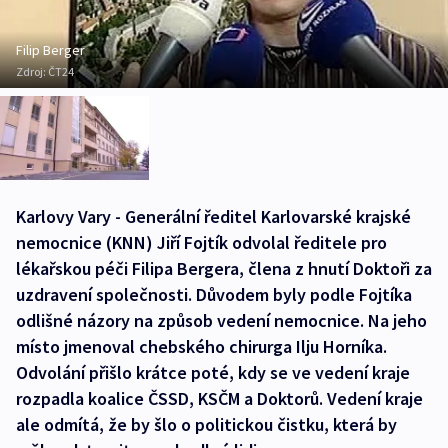
Filip Berger
Zdroj:
ČT24
Karlovy Vary - Generální ředitel Karlovarské krajské
nemocnice (KNN) Jiří Fojtík odvolal ředitele pro
lékařskou péči Filipa Bergera, člena z hnutí Doktoři za
uzdravení společnosti. Důvodem byly podle Fojtíka
odlišné názory na způsob vedení nemocnice. Na jeho
místo jmenoval chebského chirurga Ilju Horníka.
Odvolání přišlo krátce poté, kdy se ve vedení kraje
rozpadla koalice ČSSD, KSČM a Doktorů. Vedení kraje
ale odmítá, že by šlo o politickou čistku, která by