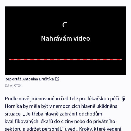
Nahrávám video
Reportáž Antonína Bruštíka
Zdroj:
ČT24
Podle nově jmenovaného ředitele pro lékařskou péči Ilji
Horníka by měla být v nemocnicích hlavně uklidněna
situace. „Je třeba hlavně zabránit odchodům
kvalifikovaných lékařů do ciziny nebo do privátního
sektoru a udržet personál,“ uvedl. Kroky, které vedení