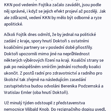
KKN pod vedením Fojtíka začalo zavádět, jsou podle
něj správné, i když se jejich efekt projeví až později. Jak
ale zdůraznil, vedení KKN by mělo být odborné a ryze
apolitické.
Ačkoli Fojtík dnes odmítl, že by jednal na politické
zadání z kraje, spory hnutí Doktoři s ostatními
koaličními partnery se v poslední době přiostřily.
Doktoři upozornili mimo jiné na neprůhlednost
některých výběrových řízení na kraji. Koaliční strany se
pak po neúspěšném smírčím jednání rozhodly koalici
ukončit. Z postů radní pro zdravotnictví a radního pro
školství tak zřejmě na následujícím zasedání
zastupitelstva budou odvoláni Berenika Podzemská a
Vratislav Emler (oba hnutí Doktoři).
Už minulý týden odstoupil z představenstva
nemocnice Vilibald Knob. Do rezignačního dopisu uvedl,