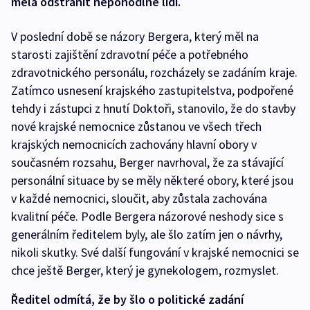
měla odstranit nepohodlné lidi.
V poslední době se názory Bergera, který měl na
starosti zajištění zdravotní péče a potřebného
zdravotnického personálu, rozcházely se zadáním kraje.
Zatímco usnesení krajského zastupitelstva, podpořené
tehdy i zástupci z hnutí Doktoři, stanovilo, že do stavby
nové krajské nemocnice zůstanou ve všech třech
krajských nemocnicích zachovány hlavní obory v
současném rozsahu, Berger navrhoval, že za stávající
personální situace by se měly některé obory, které jsou
v každé nemocnici, sloučit, aby zůstala zachována
kvalitní péče. Podle Bergera názorové neshody sice s
generálním ředitelem byly, ale šlo zatím jen o návrhy,
nikoli skutky. Své další fungování v krajské nemocnici se
chce ještě Berger, který je gynekologem, rozmyslet.
Ředitel odmítá, že by šlo o politické zadání