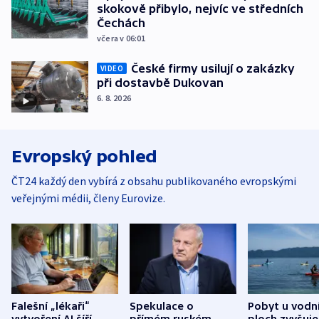
skokově přibylo, nejvíc ve středních
Čechách
včera v 06:01
České firmy usilují o zakázky
VIDEO
při dostavbě Dukovan
6. 8. 2026
Evropský pohled
ČT24 každý den vybírá z obsahu publikovaného evropskými
veřejnými médii, členy Eurovize.
Falešní „lékaři“
Spekulace o
Pobyt u vodn