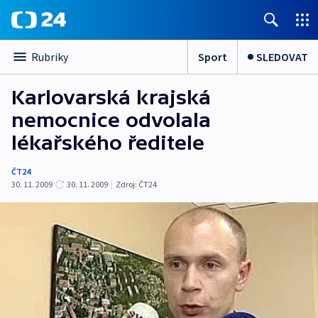
Sport
SLEDOVAT
Rubriky
Karlovarská krajská
nemocnice odvolala
lékařského ředitele
ČT24
30. 11. 2009
30. 11. 2009
|
Zdroj:
ČT24