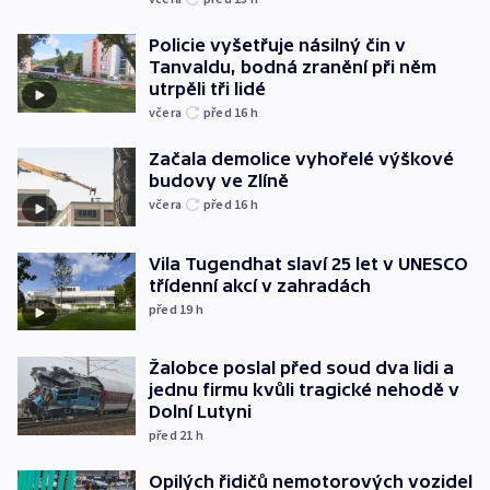
Policie vyšetřuje násilný čin v
Tanvaldu, bodná zranění při něm
utrpěli tři lidé
včera
před 16
h
Začala demolice vyhořelé výškové
budovy ve Zlíně
včera
před 16
h
Vila Tugendhat slaví 25 let v UNESCO
třídenní akcí v zahradách
před 19
h
Žalobce poslal před soud dva lidi a
jednu firmu kvůli tragické nehodě v
Dolní Lutyni
před 21
h
Opilých řidičů nemotorových vozidel