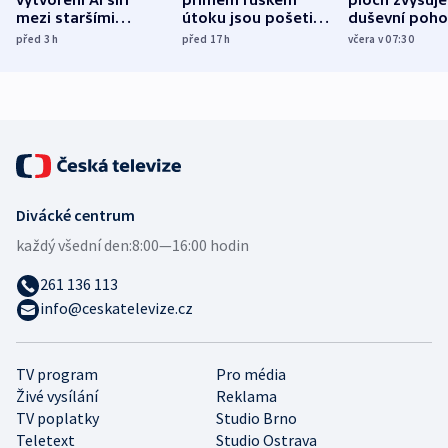
vytvoření AI šíří
přímém ruském
ploch zvyšuje
mezi staršími
útoku jsou pošetilé,
duševní poho
Poláky nebezpečné
míní estonský
ukázala
před 3
h
před 17
h
včera v 07:30
zdravotní rady
bezpečnostní
mezinárodní 
expert
Divácké centrum
každý všední den:
8:00—16:00 hodin
261 136 113
info@ceskatelevize.cz
TV program
Pro média
Živé vysílání
Reklama
TV poplatky
Studio Brno
Teletext
Studio Ostrava