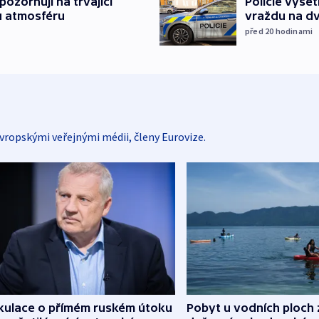
ozorňují na trvající
Policie vyše
u atmosféru
vraždu na d
před 20
hodinami
vropskými veřejnými médii, členy Eurovize.
kulace o přímém ruském útoku
Pobyt u vodních ploch 