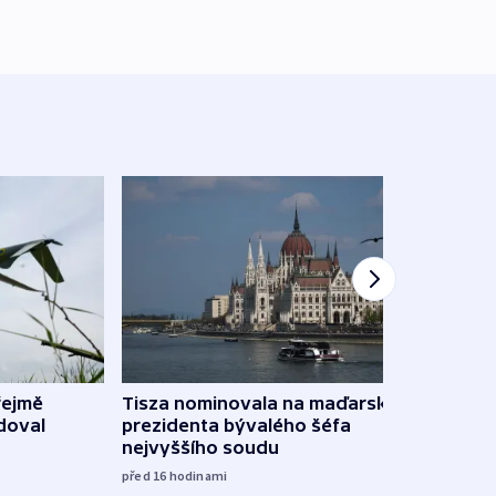
řejmě
Tisza nominovala na maďarského
Ruský
doval
prezidenta bývalého šéfa
čtyři 
nejvyššího soudu
včera
před 16
hodinami