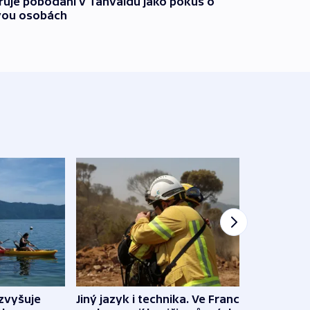
třuje pobodání v Tanvaldu jako pokus o
vou osobách
Jiný jazyk i technika. Ve Francii
zvyšuje
„Musí