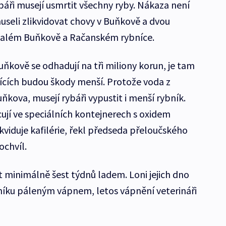
ři musejí usmrtit všechny ryby. Nákaza není
useli zlikvidovat chovy v Buňkově a dvou
 Malém Buňkově a Račanském rybníce.
uňkově se odhadují na tři miliony korun, je tam
bnících budou škody menší. Protože voda z
kova, musejí rybáři vypustit i menší rybník.
ují ve speciálních kontejnerech s oxidem
ikviduje kafilérie, řekl předseda přeloučského
ochvíl.
t minimálně šest týdnů ladem. Loni jejich dno
lníku páleným vápnem, letos vápnění veterináři