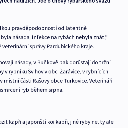
yřech nádržích. Jde o chovy rybářského svazu
elkou pravděpodobností od latentně
 byla násada. Infekce na rybách nebyla znát,“
 veterinární správy Pardubického kraje.
hovají násady, v Buňkově pak dorůstají do tržní
y v rybníku Švihov v obci Žarávice, v rybnících
 místní části Rašovy obce Turkovice. Veterináři
a usmrcení ryb během srpna.
 kapři a japonští koi kapři, jiné ryby ne, ty ale