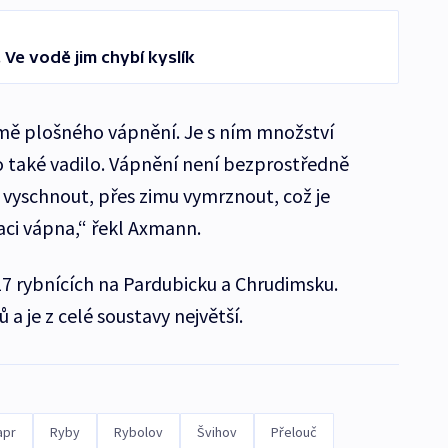
 Ve vodě jim chybí kyslík
mě plošného vápnění. Je s ním množství
o také vadilo. Vápnění není bezprostředně
k vyschnout, přes zimu vymrznout, což je
aci vápna,“ řekl Axmann.
17 rybnících na Pardubicku a Chrudimsku.
 je z celé soustavy největší.
apr
Ryby
Rybolov
Švihov
Přelouč