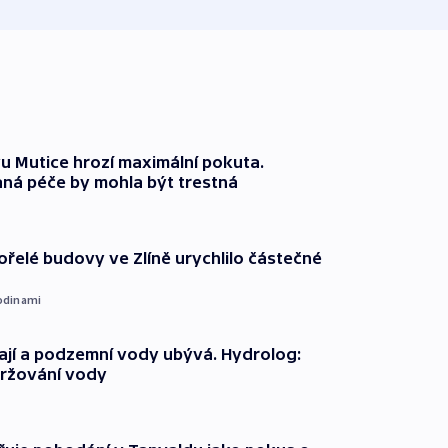
 Mutice hrozí maximální pokuta.
ná péče by mohla být trestná
ořelé budovy ve Zlíně urychlilo částečné
odinami
jí a podzemní vody ubývá. Hydrolog:
držování vody