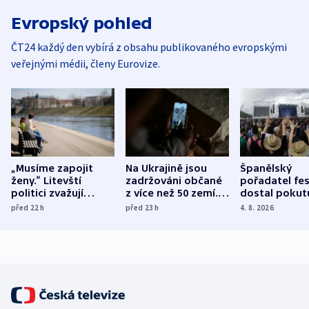
Evropský pohled
ČT24 každý den vybírá z obsahu publikovaného evropskými
veřejnými médii, členy Eurovize.
„Musíme zapojit
Na Ukrajině jsou
Španělský
ženy.“ Litevští
zadržováni občané
pořadatel fes
politici zvažují
z více než 50 zemí.
dostal pokut
dohodu o
Bojovali na straně
nekalé prakti
před 22
h
před 23
h
4. 8. 2026
demografii
Ruska