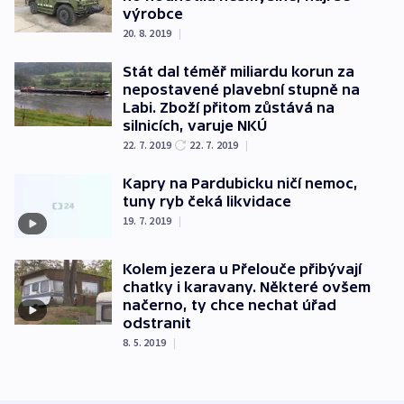
výrobce
20. 8. 2019
|
Stát dal téměř miliardu korun za
nepostavené plavební stupně na
Labi. Zboží přitom zůstává na
silnicích, varuje NKÚ
22. 7. 2019
22. 7. 2019
|
Kapry na Pardubicku ničí nemoc,
tuny ryb čeká likvidace
19. 7. 2019
|
Kolem jezera u Přelouče přibývají
chatky i karavany. Některé ovšem
načerno, ty chce nechat úřad
odstranit
8. 5. 2019
|