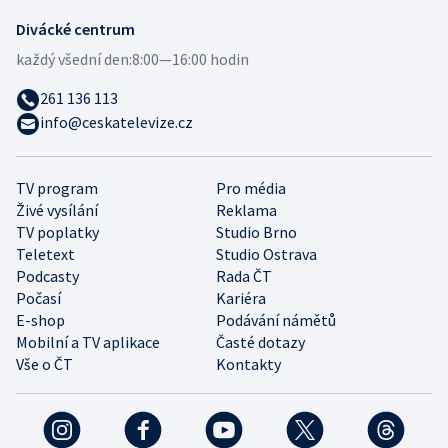
Divácké centrum
každý všední den:
8:00—16:00 hodin
261 136 113
info@ceskatelevize.cz
TV program
Pro média
Živé vysílání
Reklama
TV poplatky
Studio Brno
Teletext
Studio Ostrava
Podcasty
Rada ČT
Počasí
Kariéra
E-shop
Podávání námětů
Mobilní a TV aplikace
Časté dotazy
Vše o ČT
Kontakty