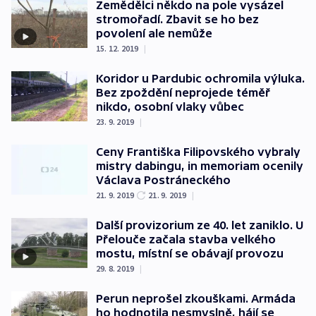
Zemědělci někdo na pole vysázel
stromořadí. Zbavit se ho bez
povolení ale nemůže
15. 12. 2019
|
Koridor u Pardubic ochromila výluka.
Bez zpoždění neprojede téměř
nikdo, osobní vlaky vůbec
23. 9. 2019
|
Ceny Františka Filipovského vybraly
mistry dabingu, in memoriam ocenily
Václava Postráneckého
21. 9. 2019
21. 9. 2019
|
Další provizorium ze 40. let zaniklo. U
Přelouče začala stavba velkého
mostu, místní se obávají provozu
29. 8. 2019
|
Perun neprošel zkouškami. Armáda
ho hodnotila nesmyslně, hájí se