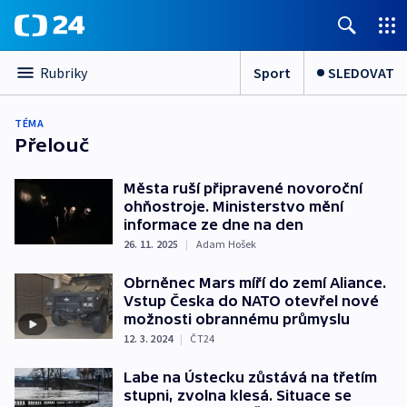
Sport
SLEDOVAT
Rubriky
TÉMA
Přelouč
Města ruší připravené novoroční
ohňostroje. Ministerstvo mění
informace ze dne na den
26. 11. 2025
|
Adam Hošek
Obrněnec Mars míří do zemí Aliance.
Vstup Česka do NATO otevřel nové
možnosti obrannému průmyslu
12. 3. 2024
|
ČT24
Labe na Ústecku zůstává na třetím
stupni, zvolna klesá. Situace se