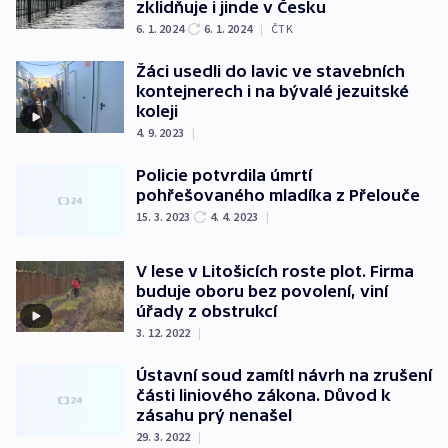
zklidňuje i jinde v Česku
6. 1. 2024
6. 1. 2024
|
ČTK
Žáci usedli do lavic ve stavebních
kontejnerech i na bývalé jezuitské
koleji
4. 9. 2023
|
Policie potvrdila úmrtí
pohřešovaného mladíka z Přelouče
15. 3. 2023
4. 4. 2023
|
V lese v Litošicích roste plot. Firma
buduje oboru bez povolení, viní
úřady z obstrukcí
3. 12. 2022
|
Ústavní soud zamítl návrh na zrušení
části liniového zákona. Důvod k
zásahu prý nenašel
29. 3. 2022
|