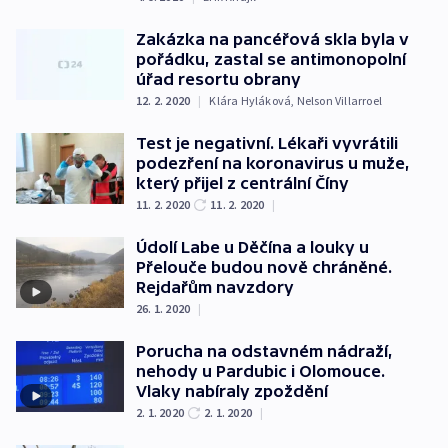
Zakázka na pancéřová skla byla v
pořádku, zastal se antimonopolní
úřad resortu obrany
12. 2. 2020
|
Klára Hyláková
,
Nelson Villarroel
Test je negativní. Lékaři vyvrátili
podezření na koronavirus u muže,
který přijel z centrální Číny
11. 2. 2020
11. 2. 2020
|
Údolí Labe u Děčína a louky u
Přelouče budou nově chráněné.
Rejdařům navzdory
26. 1. 2020
|
Porucha na odstavném nádraží,
nehody u Pardubic i Olomouce.
Vlaky nabíraly zpoždění
2. 1. 2020
2. 1. 2020
|