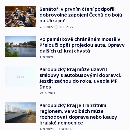
Senátoři v prvním čtení podpořili
dobrovolné zapojení Čechů do bojů
na Ukrajině
2. 3. 2022
2. 3. 2022
|
Po památkově chráněném mostě v
Přelouči opět projedou auta. Opravy
dalších už kraj chystá
1. 9. 2021
|
Pardubický kraj může uzavřít
smlouvy s autobusovými dopravci.
Jezdit začnou do roka, uvedla MF
Dnes
29. 6. 2021
|
Pardubický kraj je tranzitním
regionem, ve volbách může
rozhodovat doprava nebo kauzy
krajské nemocnice
4. 9. 2020
|
Erik Knajfl