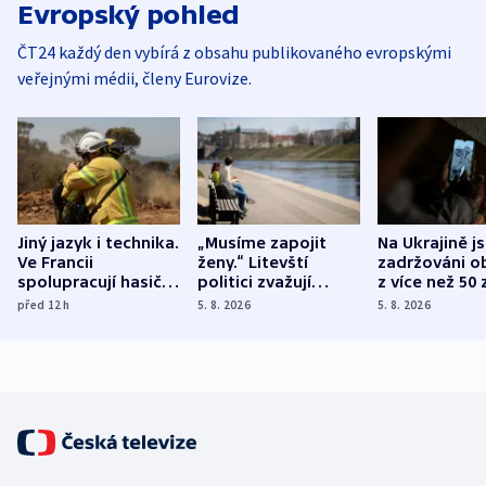
Evropský pohled
ČT24 každý den vybírá z obsahu publikovaného evropskými
veřejnými médii, členy Eurovize.
Jiný jazyk i technika.
„Musíme zapojit
Na Ukrajině j
Ve Francii
ženy.“ Litevští
zadržováni o
spolupracují hasiči z
politici zvažují
z více než 50 
různých zemí
dohodu o
Bojovali na s
před 12
h
5. 8. 2026
5. 8. 2026
demografii
Ruska