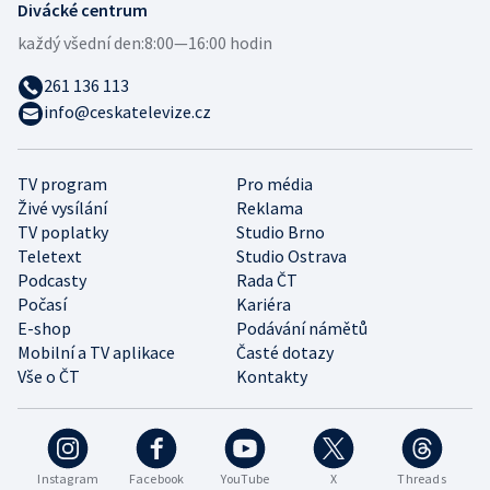
Divácké centrum
každý všední den:
8:00—16:00 hodin
261 136 113
info@ceskatelevize.cz
TV program
Pro média
Živé vysílání
Reklama
TV poplatky
Studio Brno
Teletext
Studio Ostrava
Podcasty
Rada ČT
Počasí
Kariéra
E-shop
Podávání námětů
Mobilní a TV aplikace
Časté dotazy
Vše o ČT
Kontakty
Instagram
Facebook
YouTube
X
Threads