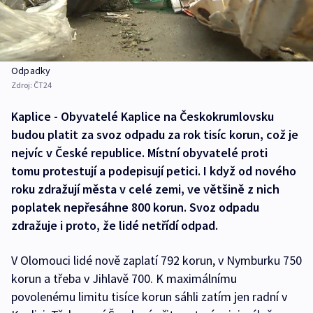
Odpadky
Zdroj:
ČT24
Kaplice - Obyvatelé Kaplice na Českokrumlovsku
budou platit za svoz odpadu za rok tisíc korun, což je
nejvíc v České republice. Místní obyvatelé proti
tomu protestují a podepisují petici. I když od nového
roku zdražují města v celé zemi, ve většině z nich
poplatek nepřesáhne 800 korun. Svoz odpadu
zdražuje i proto, že lidé netřídí odpad.
V Olomouci lidé nově zaplatí 792 korun, v Nymburku 750
korun a třeba v Jihlavě 700. K maximálnímu
povolenému limitu tisíce korun sáhli zatím jen radní v