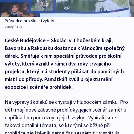
Průvodce pro školní výlety
Zdroj:
ČT24
České Budějovice – Školáci v Jihočeském kraji,
Bavorsku a Rakousku dostanou k Vánocům společný
dárek. Směřuje k nim speciální průvodce pro školní
výlety, který vznikl v rámci dva roky trvajícího
projektu, který má studenty přilákat do památných
míst i do přírody. Památkáři kvůli projektu mění
expozice i scénáře prohlídek.
Na výpravy školáků se chystají v hlubockém zámku. Pro
děti mají nové zábavné prohlídky, jejich scénář zaměřili
například na princezny a jejich zvyky. „Vybírali jsme
taková detailní témata, se kterými se běžně při
prohlídce návštěvník nemá čas seznámit,“ vysvětlila