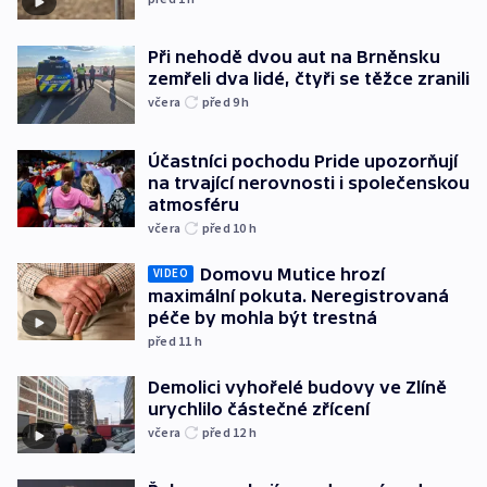
Při nehodě dvou aut na Brněnsku
zemřeli dva lidé, čtyři se těžce zranili
včera
před 9
h
Účastníci pochodu Pride upozorňují
na trvající nerovnosti i společenskou
atmosféru
včera
před 10
h
Domovu Mutice hrozí
VIDEO
maximální pokuta. Neregistrovaná
péče by mohla být trestná
před 11
h
Demolici vyhořelé budovy ve Zlíně
urychlilo částečné zřícení
včera
před 12
h