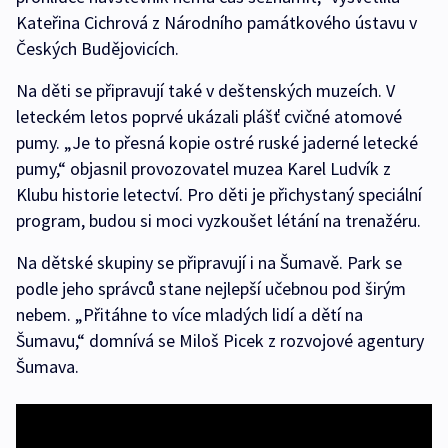
Kateřina Cichrová z Národního památkového ústavu v
Českých Budějovicích.
Na děti se připravují také v deštenských muzeích. V
leteckém letos poprvé ukázali plášť cvičné atomové
pumy. „Je to přesná kopie ostré ruské jaderné letecké
pumy,“ objasnil provozovatel muzea Karel Ludvík z
Klubu historie letectví. Pro děti je přichystaný speciální
program, budou si moci vyzkoušet létání na trenažéru.
Na dětské skupiny se připravují i na Šumavě. Park se
podle jeho správců stane nejlepší učebnou pod širým
nebem. „Přitáhne to více mladých lidí a dětí na
Šumavu,“ domnívá se Miloš Picek z rozvojové agentury
Šumava.