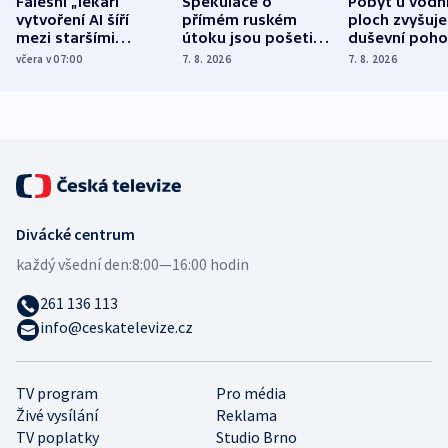
Falešní „lékaři“
Spekulace o
Pobyt u vodn
vytvoření AI šíří
přímém ruském
ploch zvyšuje
mezi staršími
útoku jsou pošetilé,
duševní poho
Poláky nebezpečné
míní estonský
ukázala
včera v 07:00
7. 8. 2026
7. 8. 2026
zdravotní rady
bezpečnostní
mezinárodní 
expert
Divácké centrum
každý všední den:
8:00—16:00 hodin
261 136 113
info@ceskatelevize.cz
TV program
Pro média
Živé vysílání
Reklama
TV poplatky
Studio Brno