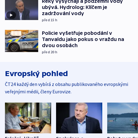
Řeky vysychají a podzemní vody
ubývá. Hydrolog: Klíčem je
zadržování vody
před 15
h
Policie vyšetřuje pobodání v
Tanvaldu jako pokus o vraždu na
dvou osobách
před 20
h
Evropský pohled
ČT24 každý den vybírá z obsahu publikovaného evropskými
veřejnými médii, členy Eurovize.