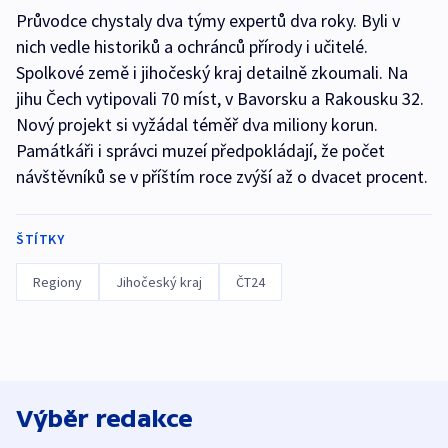
Průvodce chystaly dva týmy expertů dva roky. Byli v
nich vedle historiků a ochránců přírody i učitelé.
Spolkové země i jihočeský kraj detailně zkoumali. Na
jihu Čech vytipovali 70 míst, v Bavorsku a Rakousku 32.
Nový projekt si vyžádal téměř dva miliony korun.
Památkáři i správci muzeí předpokládají, že počet
návštěvníků se v příštím roce zvýší až o dvacet procent.
ŠTÍTKY
Regiony
Jihočeský kraj
ČT24
Výběr redakce