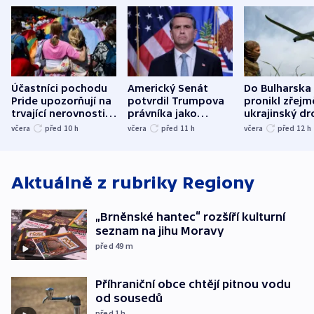
Účastníci pochodu
Americký Senát
Do Bulharska
Pride upozorňují na
potvrdil Trumpova
pronikl zřejm
trvající nerovnosti i
právníka jako
ukrajinský dr
společenskou
ministra
explodoval k
včera
před 10
h
včera
před 11
h
včera
před 12
h
atmosféru
spravedlnosti
od plynovod
Aktuálně z rubriky
Regiony
„Brněnské hantec“ rozšíří kulturní
seznam na jihu Moravy
před 49
m
Příhraniční obce chtějí pitnou vodu
od sousedů
před 1
h