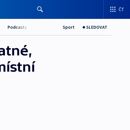
ČT
Podcasty
Sport
SLEDOVAT
atné,
místní