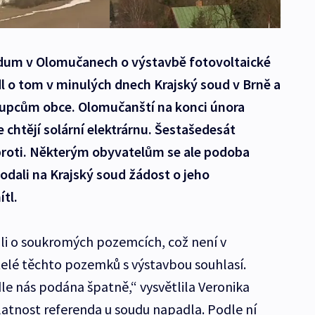
dum v Olomučanech o výstavbě fotovoltaické
dl o tom v minulých dnech Krajský soud v Brně a
tupcům obce. Olomučanští na konci února
e chtějí solární elektrárnu. Šestašedesát
 proti. Některým obyvatelům se ale podoba
podali na Krajský soud žádost o jeho
tl.
li o soukromých pozemcích, což není v
elé těchto pozemků s výstavbou souhlasí.
le nás podána špatně,“ vysvětlila Veronika
atnost referenda u soudu napadla. Podle ní