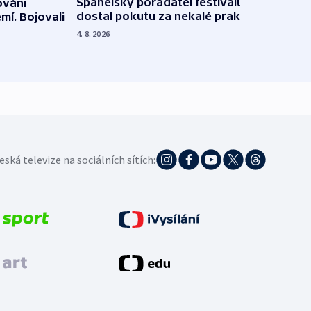
Španělský pořadatel festivalu
ováni
Lesn
dostal pokutu za nekalé praktiky
mí. Bojovali
dopa
zdrav
4. 8. 2026
4. 8. 20
eská televize na sociálních sítích: