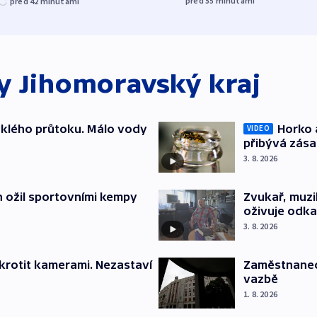
před 55
minutami
před 42
minutami
ky
Jihomoravský kraj
yklého průtoku. Málo vody
Horko 
VIDEO
přibývá zás
3. 8. 2026
h ožil sportovními kempy
Zvukař, muzi
oživuje odka
3. 8. 2026
krotit kamerami. Nezastaví
Zaměstnanec 
vazbě
1. 8. 2026