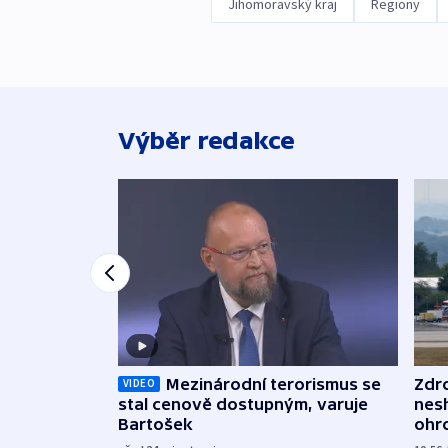
Jihomoravský kraj
Regiony
Výběr redakce
Mezinárodní terorismus se
Zdr
VIDEO
stal cenově dostupným, varuje
nes
Bartošek
ohr
mun