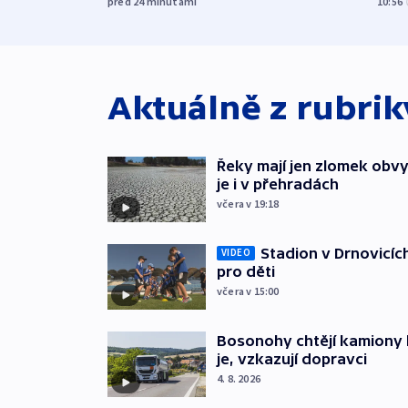
před 24
minutami
10:56
Aktuálně z rubri
Řeky mají jen zlomek obv
je i v přehradách
včera v 19:18
Stadion v Drnovicíc
VIDEO
pro děti
včera v 15:00
Bosonohy chtějí kamiony 
je, vzkazují dopravci
4. 8. 2026