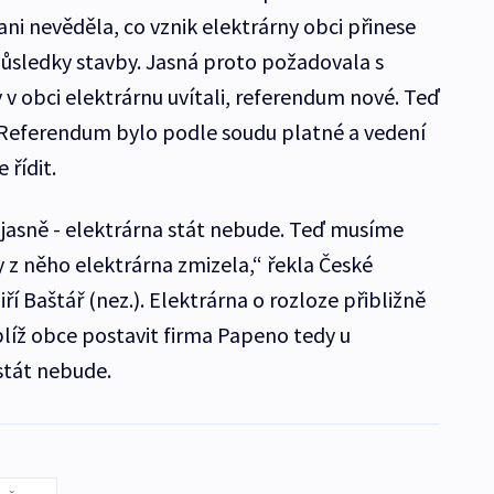
ni nevěděla, co vznik elektrárny obci přinese
ůsledky stavby. Jasná proto požadovala s
y v obci elektrárnu uvítali, referendum nové. Teď
é. Referendum bylo podle soudu platné a vedení
řídit.
li jasně - elektrárna stát nebude. Teď musíme
 z něho elektrárna zmizela,“ řekla České
ří Baštář (nez.). Elektrárna o rozloze přibližně
líž obce postavit firma Papeno tedy u
tát nebude.