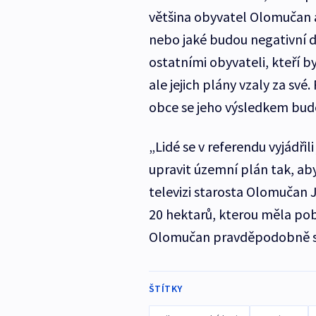
většina obyvatel Olomučan a
nebo jaké budou negativní d
ostatními obyvateli, kteří b
ale jejich plány vzaly za sv
obce se jeho výsledkem bude 
„Lidé se v referendu vyjádři
upravit územní plán tak, aby
televizi starosta Olomučan Ji
20 hektarů, kterou měla pob
Olomučan pravděpodobně s
ŠTÍTKY