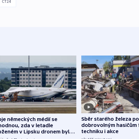
ČT24
Sběr starého železa p
oje německých médií se
dobrovolným hasičům 
hodnou, zda v letadle
techniku i akce
oženém v Lipsku dronem byla
ice