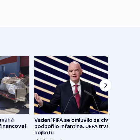
omáhá
Vedení FIFA se omluvilo za chyby a
Od M
financovat
podpořilo Infantina. UEFA trvá na
horká
bojkotu
klima