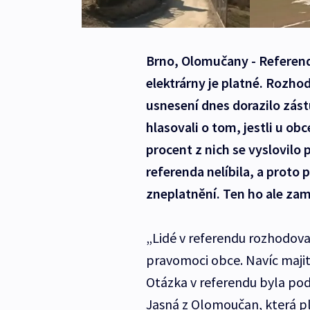
Brno, Olomučany - Referen
elektrárny je platné. Rozho
usnesení dnes dorazilo zás
hlasovali o tom, jestli u obc
procent z nich se vyslovilo
referenda nelíbila, a proto 
zneplatnění. Ten ho ale zamí
„Lidé v referendu rozhodova
pravomoci obce. Navíc majit
Otázka v referendu byla pod
Jasná z Olomoučan, která pl