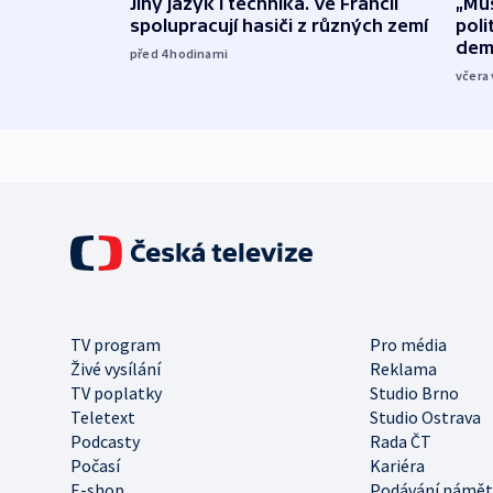
Jiný jazyk i technika. Ve Francii
„Mus
spolupracují hasiči z různých zemí
poli
dem
před 4
hodinami
včera 
TV program
Pro média
Živé vysílání
Reklama
TV poplatky
Studio Brno
Teletext
Studio Ostrava
Podcasty
Rada ČT
Počasí
Kariéra
E-shop
Podávání námět