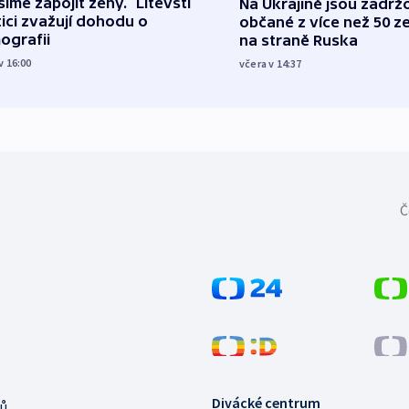
íme zapojit ženy.“ Litevští
Na Ukrajině jsou zadrž
tici zvažují dohodu o
občané z více než 50 ze
ografii
na straně Ruska
v 16:00
včera v 14:37
Č
Divácké centrum
ů