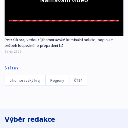
Petr Sikora, vedoucí jihomoravské kriminální policie, popisuje
průběh loupežného přepadení
Zdroj:
ČT24
ŠTÍTKY
Jihomoravský kraj
Regiony
ČT24
Výběr redakce