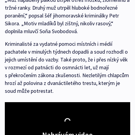
tržné ranky. Druhý muž utrpěl hluboké bodnořezné
poranění,“ popsal šéf jihomoravské kriminálky Petr
Sikora. „Motiv mladíků byl zištný, nikoliv rasový,“
doplnila mluvčí Soňa Svobodová.
Kriminalisté za vydatné pomoci místních i médií
pachatele v minulých týdnech dopadli a soud rozhodl o
jejich umístění do vazby. Také proto, že i přes nízký věk
v rozmezí od patnácti do osmnácti let, už mají
s překročením zákona zkušenosti. Nezletilým chlapcům
hrozí až polovina z dvanáctiletého trestu, kterým je
soud může potrestat.
Nahrávám video