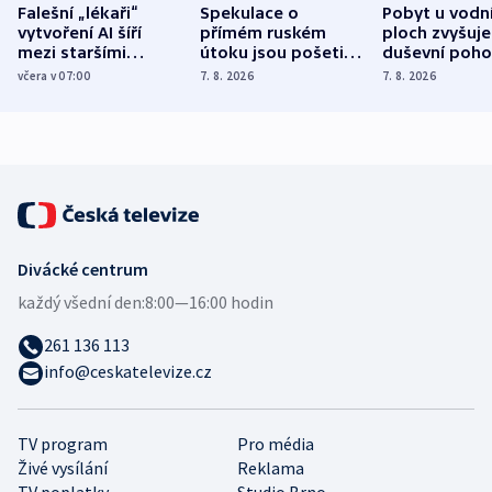
Falešní „lékaři“
Spekulace o
Pobyt u vodn
vytvoření AI šíří
přímém ruském
ploch zvyšuje
mezi staršími
útoku jsou pošetilé,
duševní poho
Poláky nebezpečné
míní estonský
ukázala
včera v 07:00
7. 8. 2026
7. 8. 2026
zdravotní rady
bezpečnostní
mezinárodní 
expert
Divácké centrum
každý všední den:
8:00—16:00 hodin
261 136 113
info@ceskatelevize.cz
TV program
Pro média
Živé vysílání
Reklama
TV poplatky
Studio Brno