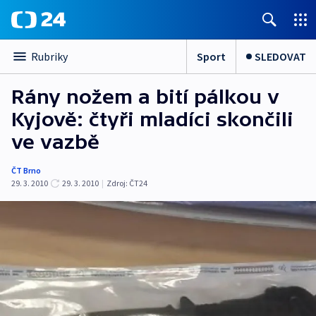
Sport
SLEDOVAT
Rubriky
Rány nožem a bití pálkou v
Kyjově: čtyři mladíci skončili
ve vazbě
ČT Brno
29. 3. 2010
29. 3. 2010
|
Zdroj:
ČT24