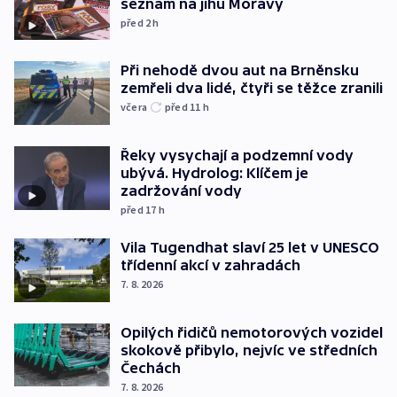
seznam na jihu Moravy
před 2
h
Při nehodě dvou aut na Brněnsku
zemřeli dva lidé, čtyři se těžce zranili
včera
před 11
h
Řeky vysychají a podzemní vody
ubývá. Hydrolog: Klíčem je
zadržování vody
před 17
h
Vila Tugendhat slaví 25 let v UNESCO
třídenní akcí v zahradách
7. 8. 2026
Opilých řidičů nemotorových vozidel
skokově přibylo, nejvíc ve středních
Čechách
7. 8. 2026