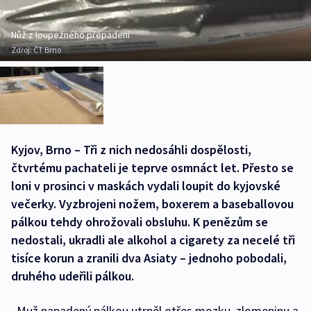
Nůž z loupežného přepadení
Zdroj:
ČT Brno
Kyjov, Brno – Tři z nich nedosáhli dospělosti,
čtvrtému pachateli je teprve osmnáct let. Přesto se
loni v prosinci v maskách vydali loupit do kyjovské
večerky. Vyzbrojeni nožem, boxerem a baseballovou
pálkou tehdy ohrožovali obsluhu. K penězům se
nedostali, ukradli ale alkohol a cigarety za necelé tři
tisíce korun a zranili dva Asiaty – jednoho pobodali,
druhého udeřili pálkou.
„Muž napadený pálkou utrpěl otřes mozku, zlomeninu a