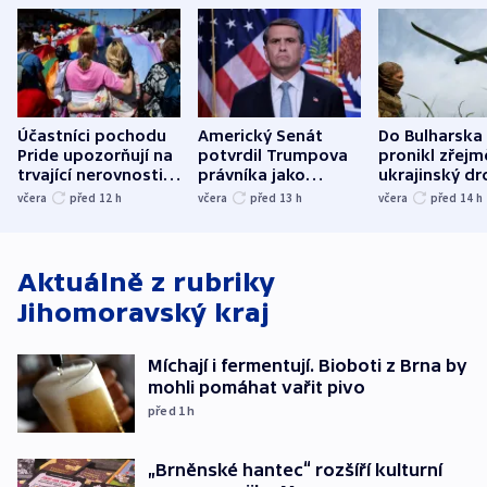
Účastníci pochodu
Americký Senát
Do Bulharska
Pride upozorňují na
potvrdil Trumpova
pronikl zřejm
trvající nerovnosti i
právníka jako
ukrajinský dr
společenskou
ministra
explodoval k
včera
před 12
h
včera
před 13
h
včera
před 14
h
atmosféru
spravedlnosti
od plynovod
Aktuálně z rubriky
Jihomoravský kraj
Míchají i fermentují. Bioboti z Brna by
mohli pomáhat vařit pivo
před 1
h
„Brněnské hantec“ rozšíří kulturní