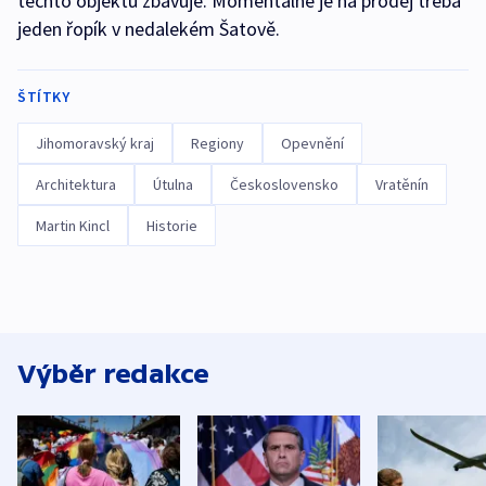
těchto objektů zbavuje. Momentálně je na prodej třeba
jeden řopík v nedalekém Šatově.
ŠTÍTKY
Jihomoravský kraj
Regiony
Opevnění
Architektura
Útulna
Československo
Vratěnín
Martin Kincl
Historie
Výběr redakce