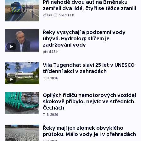
Při nehodě dvou aut na Brněnsku
zemřeli dva lidé, čtyři se těžce zranili
včera
před 11
h
Řeky vysychají a podzemní vody
ubývá. Hydrolog: Klíčem je
zadržování vody
před 18
h
Vila Tugendhat slaví 25 let v UNESCO
třídenní akcí v zahradách
7. 8. 2026
Opilých řidičů nemotorových vozidel
skokově přibylo, nejvíc ve středních
Čechách
7. 8. 2026
Řeky mají jen zlomek obvyklého
průtoku. Málo vody je i v přehradách
5. 8. 2026