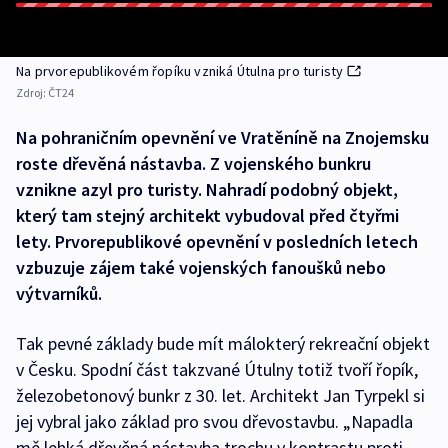
Na prvorepublikovém řopíku vzniká Útulna pro turisty
Zdroj:
ČT24
Na pohraničním opevnění ve Vratěníně na Znojemsku
roste dřevěná nástavba. Z vojenského bunkru
vznikne azyl pro turisty. Nahradí podobný objekt,
který tam stejný architekt vybudoval před čtyřmi
lety. Prvorepublikové opevnění v posledních letech
vzbuzuje zájem také vojenských fanoušků nebo
výtvarníků.
Tak pevné základy bude mít málokterý rekreační objekt
v Česku. Spodní část takzvané Útulny totiž tvoří řopík,
železobetonový bunkr z 30. let. Architekt Jan Tyrpekl si
jej vybral jako základ pro svou dřevostavbu. „Napadla
mě lehká dřevěná nástavba trochu v kontrastu proti