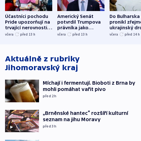
Účastníci pochodu
Americký Senát
Do Bulharska
Pride upozorňují na
potvrdil Trumpova
pronikl zřejm
trvající nerovnosti i
právníka jako
ukrajinský dr
společenskou
ministra
explodoval k
včera
před 13
h
včera
před 13
h
včera
před 14
h
atmosféru
spravedlnosti
od plynovod
Aktuálně z rubriky
Jihomoravský kraj
Míchají i fermentují. Bioboti z Brna by
mohli pomáhat vařit pivo
před 2
h
„Brněnské hantec“ rozšíří kulturní
seznam na jihu Moravy
před 3
h