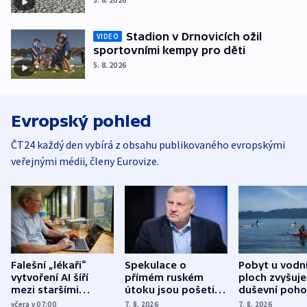
Stadion v Drnovicích ožil
VIDEO
sportovními kempy pro děti
5. 8. 2026
Evropský pohled
ČT24 každý den vybírá z obsahu publikovaného evropskými
veřejnými médii, členy Eurovize.
Falešní „lékaři“
Spekulace o
Pobyt u vodn
vytvoření AI šíří
přímém ruském
ploch zvyšuje
mezi staršími
útoku jsou pošetilé,
duševní poho
Poláky nebezpečné
míní estonský
ukázala
včera v 07:00
7. 8. 2026
7. 8. 2026