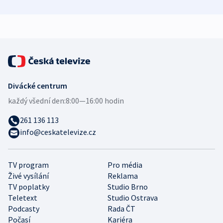
zdravotní rady
bezpečnostní
mezinárodní 
expert
Divácké centrum
každý všední den:
8:00—16:00 hodin
261 136 113
info@ceskatelevize.cz
TV program
Pro média
Živé vysílání
Reklama
TV poplatky
Studio Brno
Teletext
Studio Ostrava
Podcasty
Rada ČT
Počasí
Kariéra