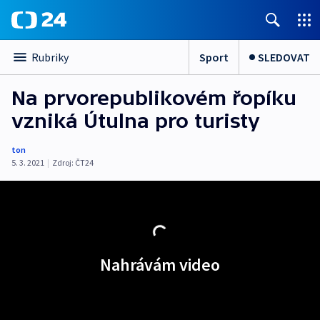
Sport
SLEDOVAT
Rubriky
Na prvorepublikovém řopíku
vzniká Útulna pro turisty
ton
5. 3. 2021
|
Zdroj:
ČT24
Nahrávám video