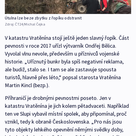
Útulna lze beze zbytku z řopíku odstranit
Zdroj:
ČT24/Michal Čejka
V katastru Vratěnína stojí ještě jeden slavný řopík. Část
pevnosti v roce 2017 uřízl výtvarník Ondřej Bělica.
Vyvolal vlnu nevole, především u příznivců vojenské
historie. „Uříznutý bunkr byla spíš negativní reklama,
ale budiž, stalo se. I tam se ale zastavuje spousta
turistů, hlavně přes léto,“ popsal starosta Vratěnína
Martin Kincl (bezp.).
Příhraničí je drobnými pevnostmi poseto. Jen v
katastru Vratěnína je jich kolem pětadvaceti. Například
ten ve Slupi vybavil místní spolek, aby připomínal, proč
vznikl, tedy k obraně Československa. „Pro nás jsou
tyto objekty lehkého opevnění němými svědky doby,