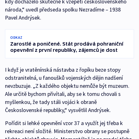
kdy docházelo skutečně k vzepětí československého
národa,“ uvedl předseda spolku Nezradíme – 1938
Pavel Andrýsek.
ODKAZ
Zarostlé a poničené. Stát prodává pohraniční
opevnění z první republiky, zájemců je dost
I když je vratěnínská nástavba z řopíku beze stopy
odstranitelná, u fanoušků vojenských dějin nadšení
nevzbuzuje. „Z každého objektu nemůže být muzeum.
Ale určitě bychom přivítali, aby se k tomu chovali s
myšlenkou, že tady stáli vojáci k obraně
Československé republiky,“ vysvětlil Andrýsek.
Pořídit si lehké opevnění vzor 37 a využít jej třeba k
rekreaci není složité. Ministerstvo obrany se postupně