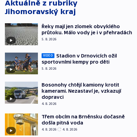
Aktuálně z rubriky
Jihomoravský kraj
Řeky mají jen zlomek obvyklého
průtoku. Málo vody je i v přehradách
5. 8. 2026
Stadion v Drnovicích ožil
VIDEO
sportovními kempy pro děti
5. 8. 2026
Bosonohy chtějí kamiony krotit
kamerami. Nezastaví je, vzkazují
dopravci
4. 8. 2026
Třem obcím na Brněnsku dočasně
došla pitná voda
4. 8. 2026
4. 8. 2026