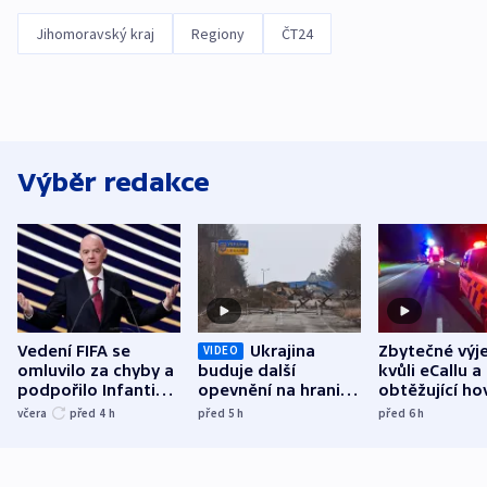
Jihomoravský kraj
Regiony
ČT24
Výběr redakce
Vedení FIFA se
Ukrajina
Zbytečné výj
VIDEO
omluvilo za chyby a
buduje další
kvůli eCallu a
podpořilo Infantina.
opevnění na hranici
obtěžující ho
UEFA trvá na
s Běloruskem
zdržují záchr
včera
před 4
h
před 5
h
před 6
h
bojkotu