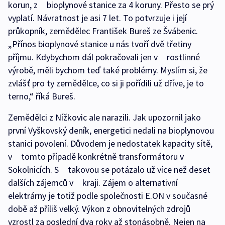
korun, z bioplynové stanice za 4 koruny. Přesto se prý
vyplatí. Návratnost je asi 7 let. To potvrzuje i její
průkopník, zemědělec František Bureš ze Švábenic.
„Přínos bioplynové stanice u nás tvoří dvě třetiny
příjmu. Kdybychom dál pokračovali jen v rostlinné
výrobě, měli bychom teď také problémy. Myslím si, že
zvlášť pro ty zemědělce, co si ji pořídili už dříve, je to
terno,“ říká Bureš.
Zemědělci z Nížkovic ale narazili. Jak upozornil jako
první Vyškovský deník, energetici nedali na bioplynovou
stanici povolení. Důvodem je nedostatek kapacity sítě,
v tomto případě konkrétně transformátoru v
Sokolnicích. S takovou se potázalo už více než deset
dalších zájemců v kraji. Zájem o alternativní
elektrárny je totiž podle společnosti E.ON v současné
době až příliš velký. Výkon z obnovitelných zdrojů
vzrostl za poslední dva roky až stonásobně. Nejen na