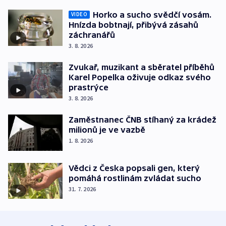
Horko a sucho svědčí vosám.
VIDEO
Hnízda bobtnají, přibývá zásahů
záchranářů
3. 8. 2026
Zvukař, muzikant a sběratel příběhů
Karel Popelka oživuje odkaz svého
prastrýce
3. 8. 2026
Zaměstnanec ČNB stíhaný za krádež
milionů je ve vazbě
1. 8. 2026
Vědci z Česka popsali gen, který
pomáhá rostlinám zvládat sucho
31. 7. 2026