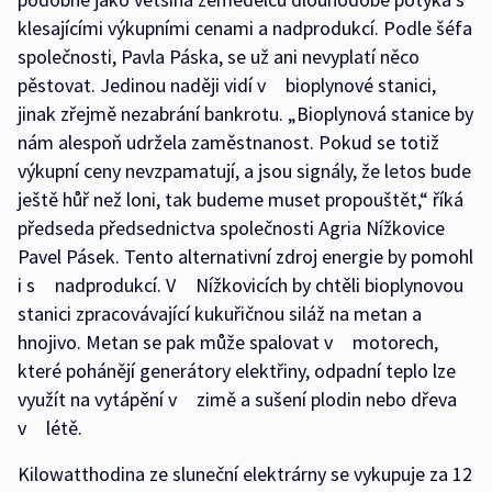
klesajícími výkupními cenami a nadprodukcí. Podle šéfa
společnosti, Pavla Páska, se už ani nevyplatí něco
pěstovat. Jedinou naději vidí v bioplynové stanici,
jinak zřejmě nezabrání bankrotu. „Bioplynová stanice by
nám alespoň udržela zaměstnanost. Pokud se totiž
výkupní ceny nevzpamatují, a jsou signály, že letos bude
ještě hůř než loni, tak budeme muset propouštět,“ říká
předseda předsednictva společnosti Agria Nížkovice
Pavel Pásek. Tento alternativní zdroj energie by pomohl
i s nadprodukcí. V Nížkovicích by chtěli bioplynovou
stanici zpracovávající kukuřičnou siláž na metan a
hnojivo. Metan se pak může spalovat v motorech,
které pohánějí generátory elektřiny, odpadní teplo lze
využít na vytápění v zimě a sušení plodin nebo dřeva
v létě.
Kilowatthodina ze sluneční elektrárny se vykupuje za 12