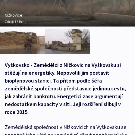
Nížkovice
Zdroj:
TS Brno
Vyškovsko - Zemědělci z Nížkovic na Vyškovsku si
stěžují na energetiky. Nepovolili jim postavit
bioplynovou stanici. Ta přitom podle šéfa
zemědělské společnosti představuje jedinou cestu,
jak zabránit bankrotu. Energetici zase argumentují
nedostatkem kapacity v síti. Její rozšíření slibují v
roce 2015.
Zemědělská společnost v Nížkovicích na Vyškovsku se
podobně jako většina zemědělců dlouhodobě potýká s