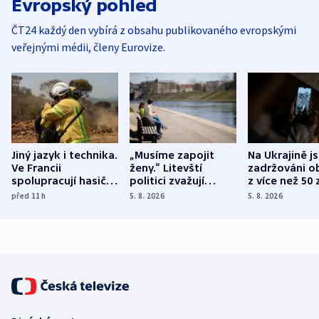
Evropský pohled
ČT24 každý den vybírá z obsahu publikovaného evropskými
veřejnými médii, členy Eurovize.
Jiný jazyk i technika.
„Musíme zapojit
Na Ukrajině j
Ve Francii
ženy.“ Litevští
zadržováni o
spolupracují hasiči z
politici zvažují
z více než 50 
různých zemí
dohodu o
Bojovali na s
před 11
h
5. 8. 2026
5. 8. 2026
demografii
Ruska