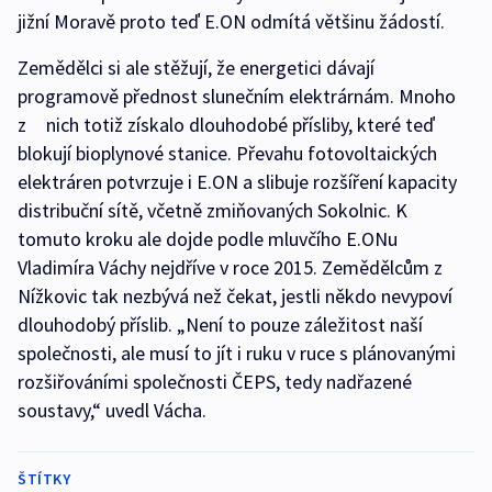
jižní Moravě proto teď E.ON odmítá většinu žádostí.
Zemědělci si ale stěžují, že energetici dávají
programově přednost slunečním elektrárnám. Mnoho
z nich totiž získalo dlouhodobé přísliby, které teď
blokují bioplynové stanice. Převahu fotovoltaických
elektráren potvrzuje i E.ON a slibuje rozšíření kapacity
distribuční sítě, včetně zmiňovaných Sokolnic. K
tomuto kroku ale dojde podle mluvčího E.ONu
Vladimíra Váchy nejdříve v roce 2015. Zemědělcům z
Nížkovic tak nezbývá než čekat, jestli někdo nevypoví
dlouhodobý příslib. „Není to pouze záležitost naší
společnosti, ale musí to jít i ruku v ruce s plánovanými
rozšiřováními společnosti ČEPS, tedy nadřazené
soustavy,“ uvedl Vácha.
ŠTÍTKY