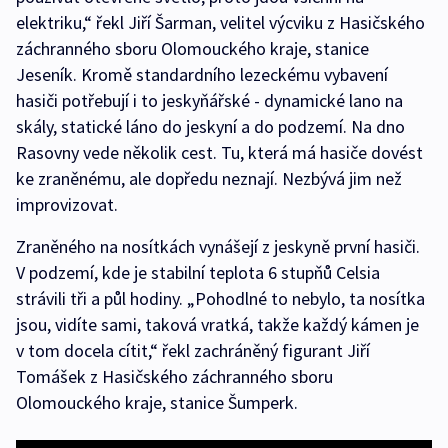
elektriku,“ řekl Jiří Šarman, velitel výcviku z Hasičského
záchranného sboru Olomouckého kraje, stanice
Jeseník. Kromě standardního lezeckému vybavení
hasiči potřebují i to jeskyňářské - dynamické lano na
skály, statické láno do jeskyní a do podzemí. Na dno
Rasovny vede několik cest. Tu, která má hasiče dovést
ke zraněnému, ale dopředu neznají. Nezbývá jim než
improvizovat.
Zraněného na nosítkách vynášejí z jeskyně první hasiči.
V podzemí, kde je stabilní teplota 6 stupňů Celsia
strávili tři a půl hodiny. „Pohodlné to nebylo, ta nosítka
jsou, vidíte sami, taková vratká, takže každý kámen je
v tom docela cítit,“ řekl zachráněný figurant Jiří
Tomášek z Hasičského záchranného sboru
Olomouckého kraje, stanice Šumperk.