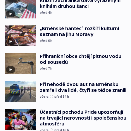
Knižní záchranka dává vyřazeným
knihám druhou šanci
před 4
h
„Brněnské hantec“ rozšíří kulturní
seznam na jihu Moravy
před 6
h
Příhraniční obce chtějí pitnou vodu
od sousedů
před 7
h
Při nehodě dvou aut na Brněnsku
zemřeli dva lidé, čtyři se těžce zranili
včera
před 14
h
Účastníci pochodu Pride upozorňují
na trvající nerovnosti i společenskou
atmosféru
včera
před 16
h