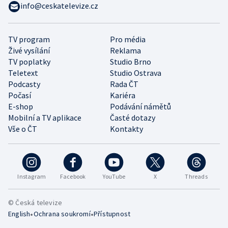
info@ceskatelevize.cz
TV program
Pro média
Živé vysílání
Reklama
TV poplatky
Studio Brno
Teletext
Studio Ostrava
Podcasty
Rada ČT
Počasí
Kariéra
E-shop
Podávání námětů
Mobilní a TV aplikace
Časté dotazy
Vše o ČT
Kontakty
Instagram
Facebook
YouTube
X
Threads
© Česká televize
•
•
English
Ochrana soukromí
Přístupnost