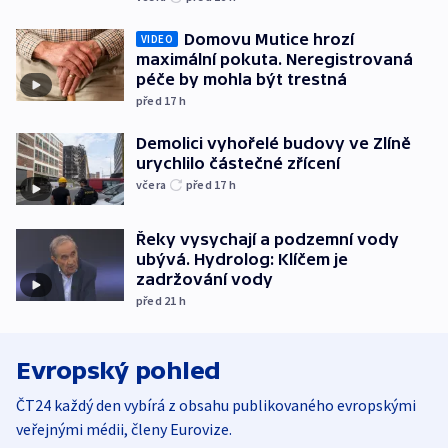
Domovu Mutice hrozí
VIDEO
maximální pokuta. Neregistrovaná
péče by mohla být trestná
před 17
h
Demolici vyhořelé budovy ve Zlíně
urychlilo částečné zřícení
včera
před 17
h
Řeky vysychají a podzemní vody
ubývá. Hydrolog: Klíčem je
zadržování vody
před 21
h
Evropský pohled
ČT24 každý den vybírá z obsahu publikovaného evropskými
veřejnými médii, členy Eurovize.