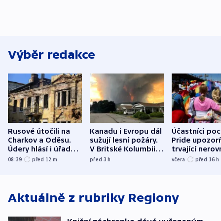
Výběr redakce
Rusové útočili na
Kanadu i Evropu dál
Účastníci po
Charkov a Oděsu.
sužují lesní požáry.
Pride upozorň
Údery hlásí i úřady v
V Britské Kolumbii
trvající nerov
Bělgorodu
evakuovali tisíce lidí
společensko
08:39
před 12
m
před 3
h
včera
před 16
h
atmosféru
Aktuálně z rubriky
Regiony