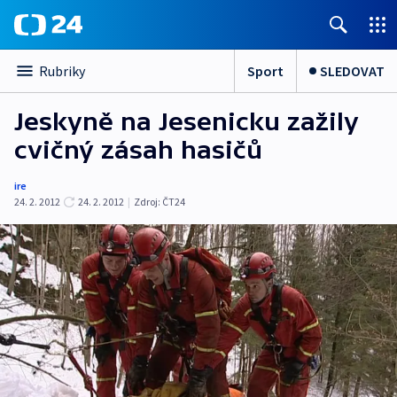
Sport
SLEDOVAT
Rubriky
Jeskyně na Jesenicku zažily
cvičný zásah hasičů
ire
24. 2. 2012
24. 2. 2012
|
Zdroj:
ČT24