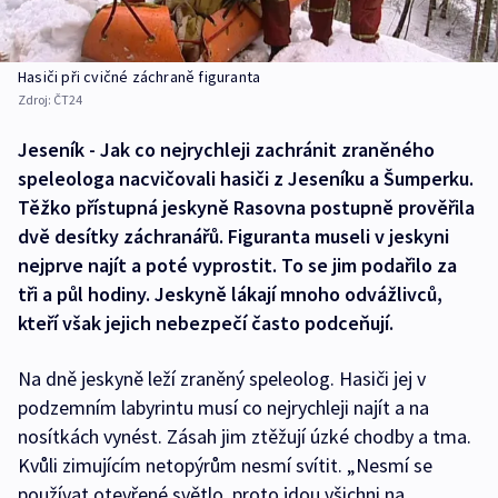
Hasiči při cvičné záchraně figuranta
Zdroj:
ČT24
Jeseník - Jak co nejrychleji zachránit zraněného
speleologa nacvičovali hasiči z Jeseníku a Šumperku.
Těžko přístupná jeskyně Rasovna postupně prověřila
dvě desítky záchranářů. Figuranta museli v jeskyni
nejprve najít a poté vyprostit. To se jim podařilo za
tři a půl hodiny. Jeskyně lákají mnoho odvážlivců,
kteří však jejich nebezpečí často podceňují.
Na dně jeskyně leží zraněný speleolog. Hasiči jej v
podzemním labyrintu musí co nejrychleji najít a na
nosítkách vynést. Zásah jim ztěžují úzké chodby a tma.
Kvůli zimujícím netopýrům nesmí svítit. „Nesmí se
používat otevřené světlo, proto jdou všichni na