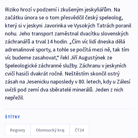
Riziko hrozí v podzemí i zkušeným jeskyňářům. Na
začátku února se o tom přesvědčil český speleolog,
který si v jeskyni Javorinka ve Vysokých Tatrách poranil
nohu. Jeho transport zaměstnal dvacítku slovenských
záchranářů a trval 14 hodin. „Čím víc lidí dneska dělá
adrenalinové sporty, a tohle se počítá mezi ně, tak tím
víc budeme zasahovat,“ řekl Jiří Augustýnek ze
Speleologické záchranné služby. Záchranu v jeskyních
cvičí hasiči dvakrát ročně. Neštěstím skončil ostrý
zásah na Jesenicku naposledy v 80. letech, kdy u Zálesí
uvízli pod zemí dva sběratelé minerálů. Jeden z nich
nepřežil.
ŠTÍTKY
Regiony
Olomoucký kraj
ČT24