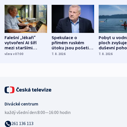
Falešní „lékaři“
Spekulace o
Pobyt u vodn
vytvoření AI šíří
přímém ruském
ploch zvyšuje
mezi staršími
útoku jsou pošetilé,
duševní poho
Poláky nebezpečné
míní estonský
ukázala
včera v 07:00
7. 8. 2026
7. 8. 2026
zdravotní rady
bezpečnostní
mezinárodní 
expert
Divácké centrum
každý všední den:
8:00—16:00 hodin
261 136 113