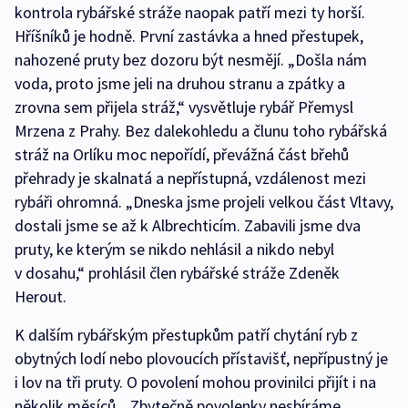
kontrola rybářské stráže naopak patří mezi ty horší.
Hříšníků je hodně. První zastávka a hned přestupek,
nahozené pruty bez dozoru být nesmějí. „Došla nám
voda, proto jsme jeli na druhou stranu a zpátky a
zrovna sem přijela stráž,“ vysvětluje rybář Přemysl
Mrzena z Prahy. Bez dalekohledu a člunu toho rybářská
stráž na Orlíku moc nepořídí, převážná část břehů
přehrady je skalnatá a nepřístupná, vzdálenost mezi
rybáři ohromná. „Dneska jsme projeli velkou část Vltavy,
dostali jsme se až k Albrechticím. Zabavili jsme dva
pruty, ke kterým se nikdo nehlásil a nikdo nebyl
v dosahu,“ prohlásil člen rybářské stráže Zdeněk
Herout.
K dalším rybářským přestupkům patří chytání ryb z
obytných lodí nebo plovoucích přístavišť, nepřípustný je
i lov na tři pruty. O povolení mohou provinilci přijít i na
několik měsíců. „Zbytečně povolenky nesbíráme.