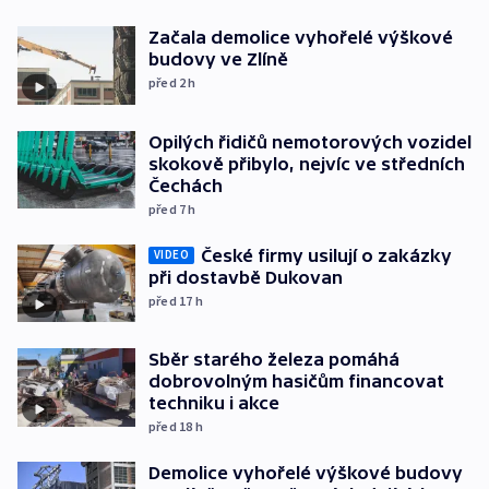
Začala demolice vyhořelé výškové
budovy ve Zlíně
před 2
h
Opilých řidičů nemotorových vozidel
skokově přibylo, nejvíc ve středních
Čechách
před 7
h
České firmy usilují o zakázky
VIDEO
při dostavbě Dukovan
před 17
h
Sběr starého železa pomáhá
dobrovolným hasičům financovat
techniku i akce
před 18
h
Demolice vyhořelé výškové budovy