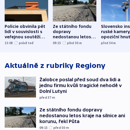
Policie obvinila pět
Ze státního fondu
Slovensko ins
lidí v souvislosti s
dopravy
ruské kamery,
veřejnou soutěží
nedostanou letos
opoziční hnut
Správy železnic
kraje na silnice ani
13:08
právě teď
09:15
před 50
m
před 54
m
korunu, řekl Půta
Aktuálně z rubriky
Regiony
Žalobce poslal před soud dva lidi a
jednu firmu kvůli tragické nehodě v
Dolní Lutyni
před 37
m
Ze státního fondu dopravy
nedostanou letos kraje na silnice ani
korunu, řekl Půta
09:15
před 50
m