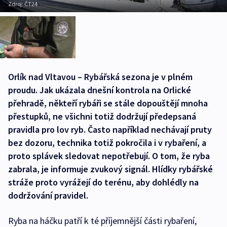
Zdroj:
ČT24
Orlík nad Vltavou – Rybářská sezona je v plném
proudu. Jak ukázala dnešní kontrola na Orlické
přehradě, někteří rybáři se stále dopouštějí mnoha
přestupků, ne všichni totiž dodržují předepsaná
pravidla pro lov ryb. Často například nechávají pruty
bez dozoru, technika totiž pokročila i v rybaření, a
proto splávek sledovat nepotřebují. O tom, že ryba
zabrala, je informuje zvukový signál. Hlídky rybářské
stráže proto vyrážejí do terénu, aby dohlédly na
dodržování pravidel.
Ryba na háčku patří k té příjemnější části rybaření,