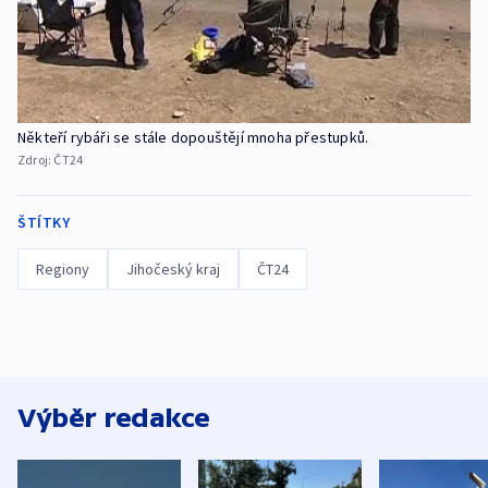
Někteří rybáři se stále dopouštějí mnoha přestupků.
Zdroj:
ČT24
ŠTÍTKY
Regiony
Jihočeský kraj
ČT24
Výběr redakce