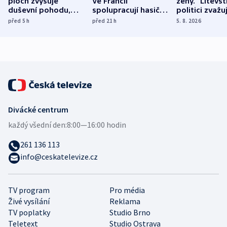
ploch zvyšuje
Ve Francii
ženy.“ Litevšt
duševní pohodu,
spolupracují hasiči z
politici zvažuj
ukázala
různých zemí
dohodu o
před 5
h
před 21
h
5. 8. 2026
mezinárodní studie
demografii
Divácké centrum
každý všední den:
8:00—16:00 hodin
261 136 113
info@ceskatelevize.cz
TV program
Pro média
Živé vysílání
Reklama
TV poplatky
Studio Brno
Teletext
Studio Ostrava