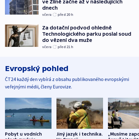
ve Zlíně začne až v následujících
dnech
včera
před 20
h
Za dotační podvod ohledně
Technologického parku poslal soud
do vězení dva muže
včera
před 21
h
Evropský pohled
ČT24 každý den vybírá z obsahu publikovaného evropskými
veřejnými médii, členy Eurovize.
Pobyt u vodních
Jiný jazyk i technika.
„Musíme zapo