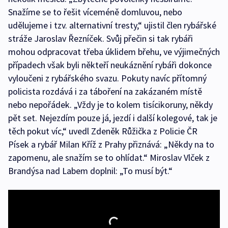
Snažíme se to řešit víceméně domluvou, nebo
udělujeme i tzv. alternativní tresty,“ ujistil člen rybářské
stráže Jaroslav Řezníček. Svůj přečin si tak rybáři
mohou odpracovat třeba úklidem břehu, ve výjimečných
případech však byli někteří neukáznění rybáři dokonce
vyloučeni z rybářského svazu. Pokuty navíc přítomný
policista rozdává i za táboření na zakázaném místě
nebo nepořádek. „Vždy je to kolem tisícikoruny, někdy
pět set. Nejezdím pouze já, jezdí i další kolegové, tak je
těch pokut víc,“ uvedl Zdeněk Růžička z Policie ČR
Písek a rybář Milan Kříž z Prahy přiznává: „Někdy na to
zapomenu, ale snažím se to ohlídat.“ Miroslav Vlček z
Brandýsa nad Labem doplnil: „To musí být.“