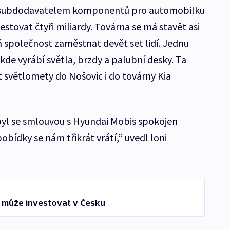
m subdodavatelem komponentů pro automobilku
stovat čtyři miliardy. Továrna se má stavět asi
á společnost zaměstnat devět set lidí. Jednu
kde vyrábí světla, brzdy a palubní desky. Ta
světlomety do Nošovic i do továrny Kia
yl se smlouvou s Hyundai Mobis spokojen
obídky se nám třikrát vrátí,“ uvedl loni
 může investovat v Česku