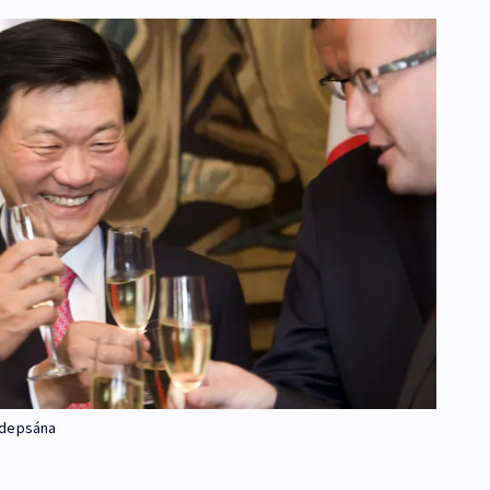
odepsána