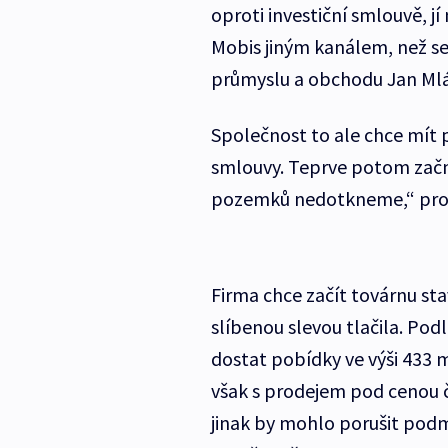
oproti investiční smlouvě, j
Mobis jiným kanálem, než se
průmyslu a obchodu Jan Ml
Společnost to ale chce mít
smlouvy. Teprve potom začn
pozemků nedotkneme,“ prohl
Firma chce začít továrnu st
slíbenou slevou tlačila. Pod
dostat pobídky ve výši 433 
však s prodejem pod cenou 
jinak by mohlo porušit pod