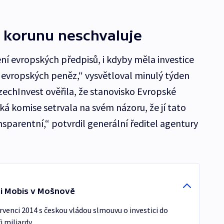
a korunu neschvaluje
í evropských předpisů, i kdyby měla investice
z evropských peněz,“ vysvětloval minulý týden
echInvest ověřila, že stanovisko Evropské
ká komise setrvala na svém názoru, že jí tato
sparentní,“ potvrdil generální ředitel agentury
ai Mobis v Mošnově
venci 2014 s českou vládou slmouvu o investici do
i miliardy.