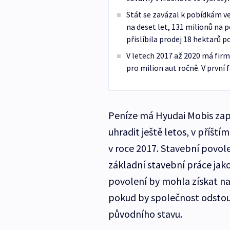
Stát se zavázal k pobídkám ve 
na deset let, 131 milionů na
přislíbila prodej 18 hektarů
V letech 2017 až 2020 má firma
pro milion aut ročně. V první 
Peníze má Hyudai Mobis zapl
uhradit ještě letos, v příští
v roce 2017. Stavební povo
základní stavební práce jak
povolení by mohla získat na
pokud by společnost odstou
původního stavu.