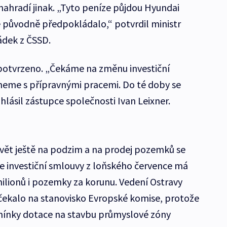
í nahradí jinak. „Tyto peníze půjdou Hyundai
 původně předpokládalo,“ potvrdil ministr
ádek z ČSSD.
 potvrzeno. „Čekáme na změnu investiční
eme s přípravnými pracemi. Do té doby se
ásil zástupce společnosti Ivan Leixner.
avět ještě na podzim a na prodej pozemků se
le investiční smlouvy z loňského července má
milionů i pozemky za korunu. Vedení Ostravy
čekalo na stanovisko Evropské komise, protože
mínky dotace na stavbu průmyslové zóny