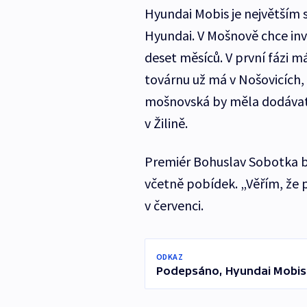
Hyundai Mobis je největší
Hyundai. V Mošnově chce inve
deset měsíců. V první fázi m
továrnu už má v Nošovicích, 
mošnovská by měla dodávat 
v Žilině.
Premiér Bohuslav Sobotka b
včetně pobídek. „Věřím, že p
v červenci.
ODKAZ
Podepsáno, Hyundai Mobis