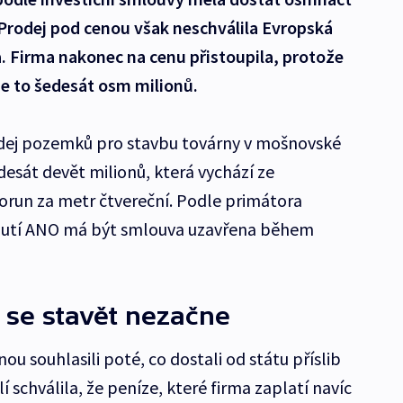
 Prodej pod cenou však neschválila Evropská
a. Firma nakonec na cenu přistoupila, protože
. Je to šedesát osm milionů.
odej pozemků pro stavbu továrny v mošnovské
esát devět milionů, která vychází ze
orun za metr čtvereční. Podle primátora
nutí ANO má být smlouva uzavřena během
se stavět nezačne
ou souhlasili poté, co dostali od státu příslib
schválila, že peníze, které firma zaplatí navíc