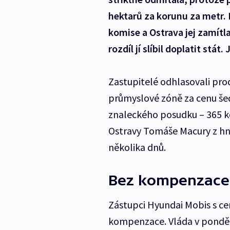
hektarů za korunu za metr.
komise a Ostrava jej zamítl
rozdíl jí slíbil doplatit stát
Zastupitelé odhlasovali pr
průmyslové zóně za cenu šed
znaleckého posudku – 365 k
Ostravy Tomáše Macury z h
několika dnů.
Bez kompenzace 
Zástupci Hyundai Mobis s cen
kompenzace. Vláda v pondělí 