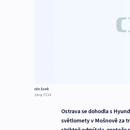
obrázek
Zdroj:
ČT24
Ostrava se dohodla s Hyund
světlomety v Mošnově za tr
striktně odmítala, protože