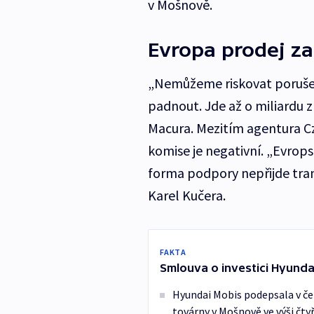
v Mošnově.
Evropa prodej z
„Nemůžeme riskovat porušen
padnout. Jde až o miliardu 
Macura. Mezitím agentura Cz
komise je negativní. „Evrops
forma podpory nepřijde tran
Karel Kučera.
FAKTA
Smlouva o investici Hyund
Hyundai Mobis podepsala v čer
továrny v Mošnově ve výši čtyř