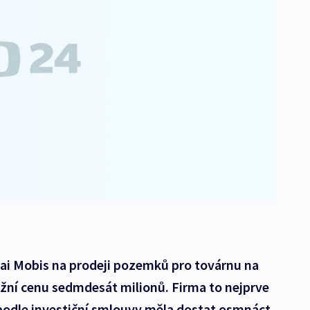
ai Mobis na prodeji pozemků pro továrnu na
žní cenu sedmdesát milionů. Firma to nejprve
 podle investiční smlouvy měla dostat osmnáct