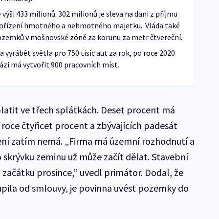
výši 433 milionů. 302 milionů je sleva na dani z příjmu
 pořízení hmotného a nehmotného majetku. Vláda také
 pozemků v mošnovské zóně za korunu za metr čtvereční.
 vyrábět světla pro 750 tisíc aut za rok, po roce 2020
fázi má vytvořit 900 pracovních míst.
atit ve třech splátkách. Deset procent má
m roce čtyřicet procent a zbývajících padesát
lení zatím nemá. „Firma má územní rozhodnutí a
o skrývku zeminu už může začít dělat. Stavební
 začátku prosince,“ uvedl primátor. Dodal, že
pila od smlouvy, je povinna uvést pozemky do