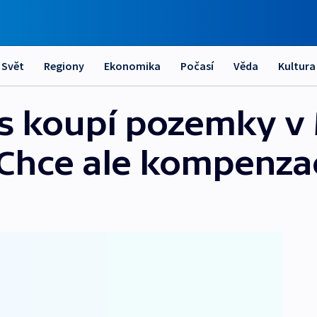
Svět
Regiony
Ekonomika
Počasí
Věda
Kultura
s koupí pozemky v
. Chce ale kompenza