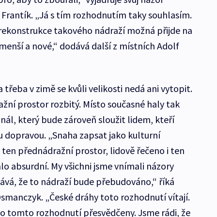
 Frantík. „Já s tím rozhodnutím taky souhlasím.
 rekonstrukce takového nádraží možná přijde na
 menší a nové,“ dodává další z místních Adolf
třeba v zimě se kvůli velikosti nedá ani vytopit.
ažní prostor rozbitý. Místo současné haly tak
ál, který bude zároveň sloužit lidem, kteří
 dopravou. „Snaha zapsat jako kulturní
ten přednádražní prostor, lidově řečeno i ten
lo absurdní. My všichni jsme vnímali názory
kává, že to nádraží bude přebudováno,“ říká
manczyk. „České dráhy toto rozhodnutí vítají.
o tomto rozhodnutí přesvědčeny. Jsme rádi, že