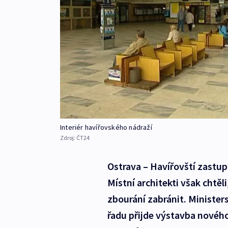
Interiér havířovského nádraží
Zdroj:
ČT24
Ostrava – Havířovští zastup
Místní architekti však chtěl
zbourání zabránit. Ministers
řadu přijde výstavba novéh