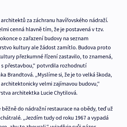
 architektů za záchranu havířovského nádraží.
elmi cenná hlavně tím, že je postavená v tzv.
 dokonce o zařazení budovy na seznam
rstvo kultury ale žádost zamítlo. Budova proto
kultury přezkumné řízení zastavilo, to znamená,
 s přestavbou,“ potvrdila rozhodnutí
ka Brandtová. „Myslíme si, že je to velká škoda,
o architektonicky velmi zajímavou budovu,“
stva architektka Lucie Chytilová.
idé běžně do nádražní restaurace na obědy, teď už
 zchátralé. „Jezdím tudy od roku 1967 a vypadá
ro, aby to zbourali,“ vyjadřuje svůj názor