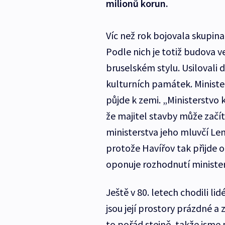
milionů korun.
Víc než rok bojovala skupina
Podle nich je totiž budova v
bruselském stylu. Usilovali
kulturních památek. Ministe
půjde k zemi. „Ministerstvo 
že majitel stavby může začít
ministerstva jeho mluvčí Len
protože Havířov tak přijde 
oponuje rozhodnutí minister
Ještě v 80. letech chodili l
jsou její prostory prázdné a
to pořád stejně, takže jsme p