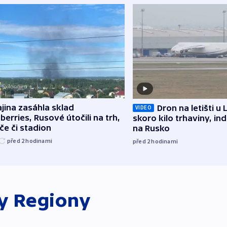
jina zasáhla sklad
Dron na letišti u 
VIDEO
berries, Rusové útočili na trh,
skoro kilo trhaviny, ind
če či stadion
na Rusko
před 2
hodinami
před 2
hodinami
ky
Regiony