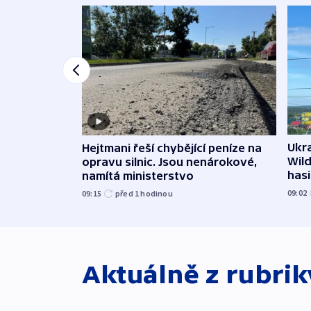
Ukra
Hejtmani řeší chybějící peníze na
Wild
opravu silnic. Jsou nenárokové,
hasi
namítá ministerstvo
09:02
09:15
před 1
hodinou
Aktuálně z rubri