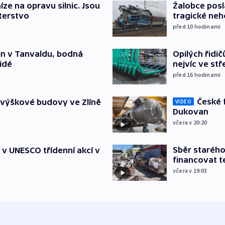
íze na opravu silnic. Jsou
Žalobce posla
terstvo
tragické neh
před 10
hodinami
Opilých řidi
čin v Tanvaldu, bodná
nejvíc ve st
lidé
před 16
hodinami
České 
 výškové budovy ve Zlíně
VIDEO
Dukovan
včera v 20:20
Sběr staréh
t v UNESCO třídenní akcí v
financovat t
včera v 19:03