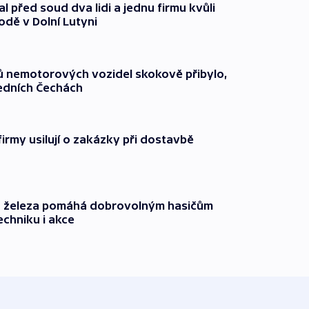
l před soud dva lidi a jednu firmu kvůli
odě v Dolní Lutyni
čů nemotorových vozidel skokově přibylo,
ředních Čechách
firmy usilují o zakázky při dostavbě
o železa pomáhá dobrovolným hasičům
echniku i akce