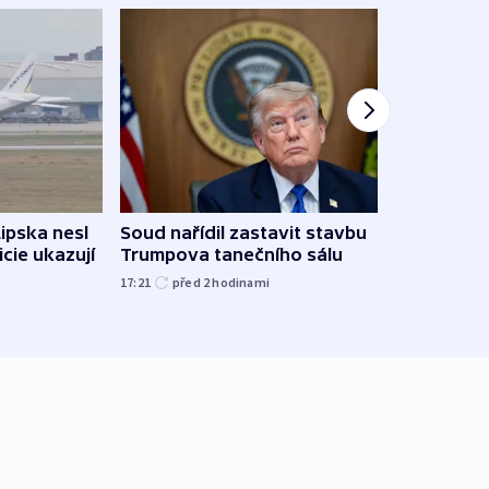
Lipska nesl
Soud nařídil zastavit stavbu
Žido
icie ukazují
Trumpova tanečního sálu
břehu
kriti
17:21
před 2
hodinami
před 2