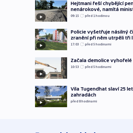
Hejtmani řeší chybějící pen
nenárokové, namítá minis
09:15
před 1
hodinou
Policie vyšetřuje násilný 
zranění při něm utrpěli tři 
17:03
před 5
hodinami
Začala demolice vyhořelé
10:53
před 5
hodinami
Vila Tugendhat slaví 25 le
zahradách
před 8
hodinami