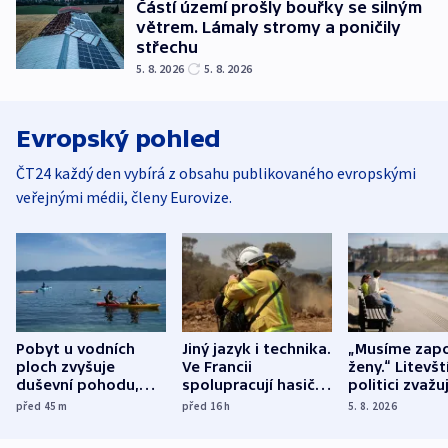
Částí území prošly bouřky se silným
větrem. Lámaly stromy a poničily
střechu
5. 8. 2026
5. 8. 2026
Evropský pohled
ČT24 každý den vybírá z obsahu publikovaného evropskými
veřejnými médii, členy Eurovize.
Pobyt u vodních
Jiný jazyk i technika.
„Musíme zapo
ploch zvyšuje
Ve Francii
ženy.“ Litevšt
duševní pohodu,
spolupracují hasiči z
politici zvažuj
ukázala
různých zemí
dohodu o
před 45
m
před 16
h
5. 8. 2026
mezinárodní studie
demografii