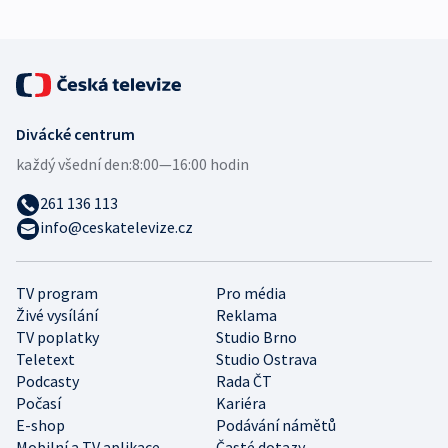
Divácké centrum
každý všední den:
8:00—16:00 hodin
261 136 113
info@ceskatelevize.cz
TV program
Pro média
Živé vysílání
Reklama
TV poplatky
Studio Brno
Teletext
Studio Ostrava
Podcasty
Rada ČT
Počasí
Kariéra
E-shop
Podávání námětů
Mobilní a TV aplikace
Časté dotazy