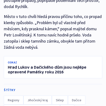
postupné propady, popřípadě podemílání těch prostor,“
dodal Rychlík.
Město v tuto chvíli hledá pravou příčinu toho, co propad
klenby způsobilo. „Problém byl už vlastně před
měsícem, kdy prasknul kámen,“ popsal majitel domu
Petr Lovětínský. K tomu navíc hodně pršelo. Voda
zatopila i sklep tamního zámku, obvykle tam přitom
žádná voda nebývá.
ODKAZ
Hrad Lukov a Dačického dům jsou nejlépe
opravené Památky roku 2016
ŠTÍTKY
Regiony
Jihočeský kraj
Sklep
Dačice