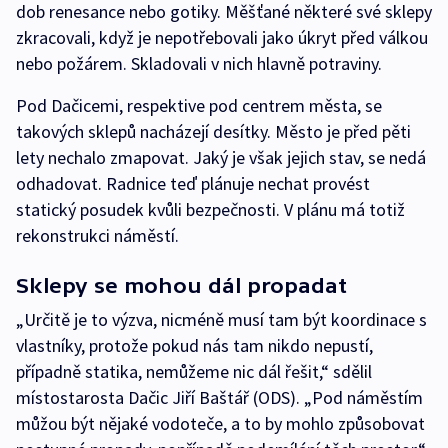
dob renesance nebo gotiky. Měšťané některé své sklepy
zkracovali, když je nepotřebovali jako úkryt před válkou
nebo požárem. Skladovali v nich hlavně potraviny.
Pod Dačicemi, respektive pod centrem města, se
takových sklepů nacházejí desítky. Město je před pěti
lety nechalo zmapovat. Jaký je však jejich stav, se nedá
odhadovat. Radnice teď plánuje nechat provést
statický posudek kvůli bezpečnosti. V plánu má totiž
rekonstrukci náměstí.
Sklepy se mohou dál propadat
„Určitě je to výzva, nicméně musí tam být koordinace s
vlastníky, protože pokud nás tam nikdo nepustí,
případně statika, nemůžeme nic dál řešit,“ sdělil
místostarosta Dačic Jiří Baštář (ODS). „Pod náměstím
můžou být nějaké vodoteče, a to by mohlo způsobovat