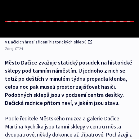
V Dačicích hrozí zřícení historických sklepů
Zdroj:
ČT24
Město Dačice zvažuje statický posudek na historické
sklepy pod tamním náměstím. U jednoho z nich se
totiž po deštích v minulém týdnu propadla klenba,
celou noc pak museli prostor zajišťovat hasiči.
Podobných sklepů jsou v podzemí centra desítky.
Dačická radnice přitom neví, v jakém jsou stavu.
Podle ředitele Městského muzea a galerie Dačice
Martina Rychlíka jsou tamní sklepy v centru města
dvoupatrové, někdy dokonce až třípatrové. Pocházejí z