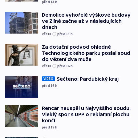
před 13
h
Demolice vyhořelé výškové budovy
ve Zlíně začne až v následujících
dnech
včera
před 15
h
Za dotační podvod ohledně
Technologického parku poslal soud
do vězení dva muže
včera
před 16
h
Sečteno: Pardubický kraj
VIDEO
před 16
h
Rencar neuspěl u Nejvyššího soudu.
Vleklý spor s DPP o reklamní plochu
končí
před 19
h