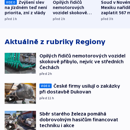
Zvýšení slev
Opilých řidičů
Soud v Nové
VIDEO
na jízdném teď není
nemotorových
Mexiku nařídi
priorita, zní z vlády
vozidel skokově
zaplatit 567 
přibylo, nejvíc ve
dolarů kvůli 
před 1
h
před 2
h
před 3
h
středních Čechách
způsobené d
Aktuálně z rubriky
Regiony
Opilých řidičů nemotorových vozidel
skokově přibylo, nejvíc ve středních
Čechách
před 2
h
České firmy usilují o zakázky
VIDEO
při dostavbě Dukovan
před 11
h
Sběr starého železa pomáhá
dobrovolným hasičům financovat
techniku i akce