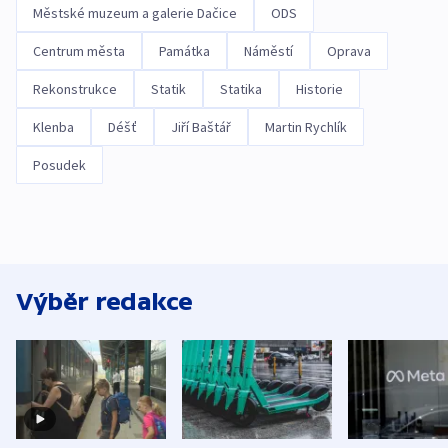
Městské muzeum a galerie Dačice
ODS
Centrum města
Památka
Náměstí
Oprava
Rekonstrukce
Statik
Statika
Historie
Klenba
Déšť
Jiří Baštář
Martin Rychlík
Posudek
Výběr redakce