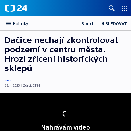
Sport
SLEDOVAT
Rubriky
Dačice nechají zkontrolovat
podzemí v centru města.
Hrozí zřícení historických
sklepů
mvr
18. 4. 2023
|
Zdroj:
ČT24
Nahrávám video