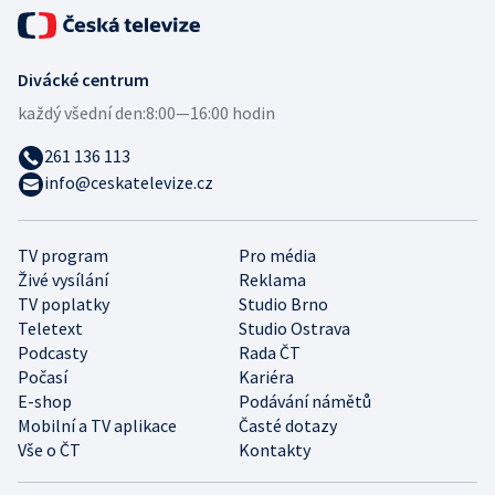
Divácké centrum
každý všední den:
8:00—16:00 hodin
261 136 113
info@ceskatelevize.cz
TV program
Pro média
Živé vysílání
Reklama
TV poplatky
Studio Brno
Teletext
Studio Ostrava
Podcasty
Rada ČT
Počasí
Kariéra
E-shop
Podávání námětů
Mobilní a TV aplikace
Časté dotazy
Vše o ČT
Kontakty