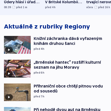
Údery hlásí i úřady v
V Britské Kolumbii
trvající nerov
Bělgorodu
evakuovali tisíce lidí
společensko
08:39
před 1
m
před 4
h
včera
před 16
h
atmosféru
Aktuálně z rubriky
Regiony
Knižní záchranka dává vyřazeným
knihám druhou šanci
před 4
h
„Brněnské hantec“ rozšíří kulturní
seznam na jihu Moravy
před 6
h
Příhraniční obce chtějí pitnou vodu
od sousedů
před 7
h
Při nehodě dvou aut na Brněnsku