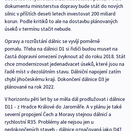
dokumentu ministerstva dopravy bude stát do nových
silnic v příštích deseti letech investovat 200 miliard
korun. Podle kritiků to ale na dostavbu plánovaných
úseků v termínu stačit nebude.
Opravy a rozrůstání dálnic se vyvíjí poměrně
pomalu. Třeba na dálnici D1 si řidiči budou muset na
častá dopravní omezení zvyknout až do roku 2018. Stát
chce zmodernizovat jedenadvacet úseků, které jsou na
řadě míst v dezolátním stavu. Dálniční napojení zatím
chybí jihočeskému kraji. Dokončení dálnice D3 je
plánované na rok 2022.
V horizontu pěti let by se měla dál prodlužovat i dálnice
D11 - z Hradce Králové do Jaroměře. A v plánu je také
severní propojení Čech a Moravy stejnou dálnicí a
rychlostní R35. Problémy ale nejsou jen u
nedokončených staveb - dálnice označovaná jako D47