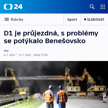
Sport
SLEDOVAT
Rubriky
D1 je průjezdná, s problémy
se potýkalo Benešovsko
aha
6. 7. 2013
6. 7. 2013
|
Zdroj:
ČT24