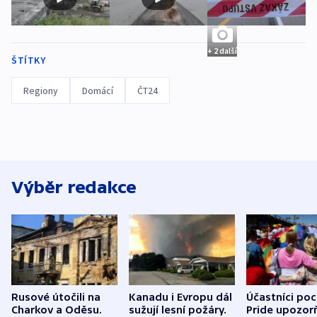
+ 2 další
ŠTÍTKY
Regiony
Domácí
ČT24
Výběr redakce
Rusové útočili na
Kanadu i Evropu dál
Účastníci po
Charkov a Oděsu.
sužují lesní požáry.
Pride upozorň