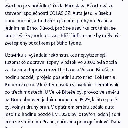
všechno je v pořádku,“ řekla Miroslava Bžochová ze
stavební společnosti COLAS CZ. Auta jezdí v úseku
obousměrně, a to dvěma jízdními pruhy na Prahu a
jedním na Brno. Důvod, proč se uzavírka protáhla, se
bude ještě vyhodnocovat. Bližší informace by měly být
zveřejněny počátkem příštího týdne.
Uzavírku si vyžádala rekonstrukce nejvytíženější
tuzemské dopravní tepny. V pátek ve 20:00 byla zcela
zastavena doprava mezi Lhotkou a Velkou Bíteší, o
hodinu později projelo poslední auto mezi Loktem a
Koberovicemi. V každém úseku stavebníci demolovali
po třech mostech. U Velké Bíteše byl provoz ve směru
na Brno obnoven jedním pruhem v 09:29, krátce poté
byl volný i druhý pruh. V opačném směru začala auta
jezdit o hodinu později. V 10:30 byl otevřen jeden jízdní
pruh ve směru na Prahu, upřesnila policejní mluvčí Dana