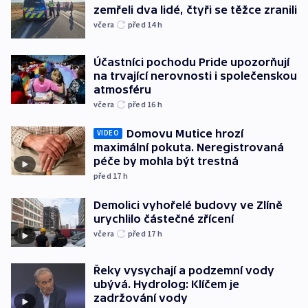
zemřeli dva lidé, čtyři se těžce zranili
včera
před 14
h
Účastníci pochodu Pride upozorňují
na trvající nerovnosti i společenskou
atmosféru
včera
před 16
h
Domovu Mutice hrozí
VIDEO
maximální pokuta. Neregistrovaná
péče by mohla být trestná
před 17
h
Demolici vyhořelé budovy ve Zlíně
urychlilo částečné zřícení
včera
před 17
h
Řeky vysychají a podzemní vody
ubývá. Hydrolog: Klíčem je
zadržování vody