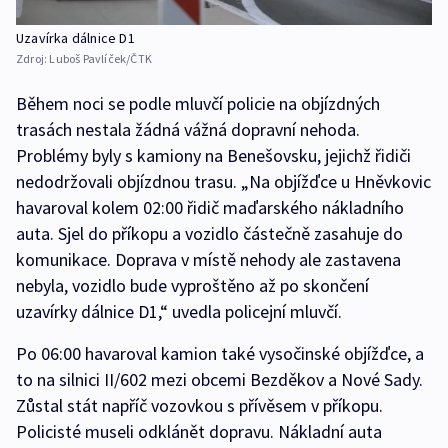
Uzavírka dálnice D1
Zdroj:
Luboš Pavlíček/ČTK
Během noci se podle mluvčí policie na objízdných
trasách nestala žádná vážná dopravní nehoda.
Problémy byly s kamiony na Benešovsku, jejichž řidiči
nedodržovali objízdnou trasu. „Na objížďce u Hněvkovic
havaroval kolem 02:00 řidič maďarského nákladního
auta. Sjel do příkopu a vozidlo částečně zasahuje do
komunikace. Doprava v místě nehody ale zastavena
nebyla, vozidlo bude vyproštěno až po skončení
uzavírky dálnice D1,“ uvedla policejní mluvčí.
Po 06:00 havaroval kamion také vysočinské objížďce, a
to na silnici II/602 mezi obcemi Bezděkov a Nové Sady.
Zůstal stát napříč vozovkou s přívěsem v příkopu.
Policisté museli odklánět dopravu. Nákladní auta