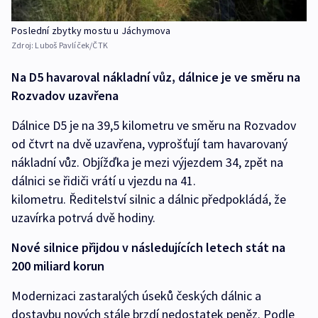
Poslední zbytky mostu u Jáchymova
Zdroj:
Luboš Pavlíček/ČTK
Na D5 havaroval nákladní vůz, dálnice je ve směru na
Rozvadov uzavřena
Dálnice D5 je na 39,5 kilometru ve směru na Rozvadov
od čtvrt na dvě uzavřena, vyprošťují tam havarovaný
nákladní vůz. Objížďka je mezi výjezdem 34, zpět na
dálnici se řidiči vrátí u vjezdu na 41.
kilometru. Ředitelství silnic a dálnic předpokládá, že
uzavírka potrvá dvě hodiny.
Nové silnice přijdou v následujících letech stát na
200 miliard korun
Modernizaci zastaralých úseků českých dálnic a
dostavbu nových stále brzdí nedostatek peněz. Podle