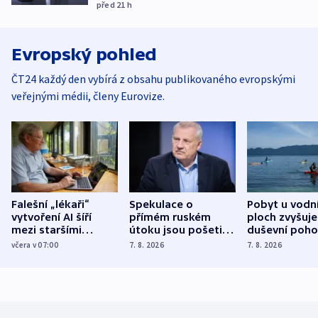
před 21
h
Evropský pohled
ČT24 každý den vybírá z obsahu publikovaného evropskými
veřejnými médii, členy Eurovize.
Falešní „lékaři“
Spekulace o
Pobyt u vodn
vytvoření AI šíří
přímém ruském
ploch zvyšuje
mezi staršími
útoku jsou pošetilé,
duševní poho
Poláky nebezpečné
míní estonský
ukázala
včera v 07:00
7. 8. 2026
7. 8. 2026
zdravotní rady
bezpečnostní
mezinárodní 
expert