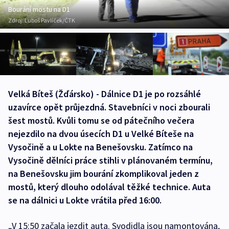
Bourání mostu na D1
Zdroj:
Luboš Pavlíček/ČTK
Velká Bíteš (Žďársko) - Dálnice D1 je po rozsáhlé
uzavírce opět průjezdná. Stavebníci v noci zbourali
šest mostů. Kvůli tomu se od pátečního večera
nejezdilo na dvou úsecích D1 u Velké Bíteše na
Vysočině a u Lokte na Benešovsku. Zatímco na
Vysočině dělníci práce stihli v plánovaném termínu,
na Benešovsku jim bourání zkomplikoval jeden z
mostů, který dlouho odolával těžké technice. Auta
se na dálnici u Lokte vrátila před 16:00.
„V 15:50 začala jezdit auta. Svodidla jsou namontována,