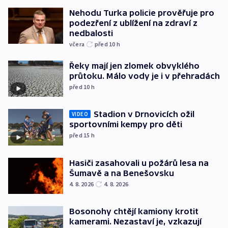
Nehodu Turka policie prověřuje pro
podezření z ublížení na zdraví z
nedbalosti
včera
před 10
h
Řeky mají jen zlomek obvyklého
průtoku. Málo vody je i v přehradách
před 10
h
Stadion v Drnovicích ožil
VIDEO
sportovními kempy pro děti
před 15
h
Hasiči zasahovali u požárů lesa na
Šumavě a na Benešovsku
4. 8. 2026
4. 8. 2026
Bosonohy chtějí kamiony krotit
kamerami. Nezastaví je, vzkazují