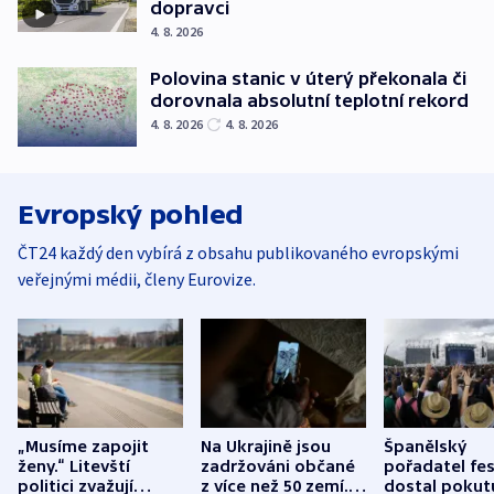
dopravci
4. 8. 2026
Polovina stanic v úterý překonala či
dorovnala absolutní teplotní rekord
4. 8. 2026
4. 8. 2026
Evropský pohled
ČT24 každý den vybírá z obsahu publikovaného evropskými
veřejnými médii, členy Eurovize.
„Musíme zapojit
Na Ukrajině jsou
Španělský
ženy.“ Litevští
zadržováni občané
pořadatel fes
politici zvažují
z více než 50 zemí.
dostal pokut