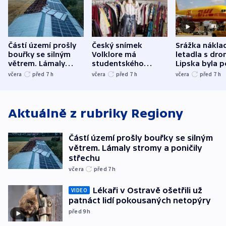
Částí území prošly
Český snímek
Srážka nákla
bouřky se silným
Volklore má
letadla s dr
větrem. Lámaly
studentského
Lipska byla p
stromy a poničily
Oscara, zabojuje o
německého mi
včera
před 7
h
včera
před 7
h
včera
před 7
h
střechu
cenu za krátký film
hybridní útok
Aktuálně z rubriky
Regiony
Částí území prošly bouřky se silným
větrem. Lámaly stromy a poničily
střechu
včera
před 7
h
Lékaři v Ostravě ošetřili už
VIDEO
patnáct lidí pokousaných netopýry
před 9
h