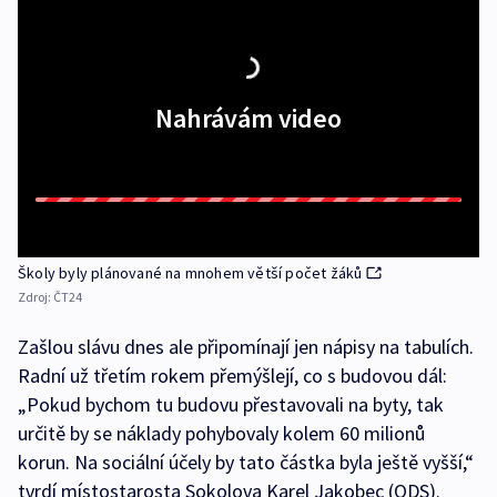
Nahrávám video
Školy byly plánované na mnohem větší počet žáků
Zdroj:
ČT24
Zašlou slávu dnes ale připomínají jen nápisy na tabulích.
Radní už třetím rokem přemýšlejí, co s budovou dál:
„Pokud bychom tu budovu přestavovali na byty, tak
určitě by se náklady pohybovaly kolem 60 milionů
korun. Na sociální účely by tato částka byla ještě vyšší,“
tvrdí místostarosta Sokolova Karel Jakobec (ODS).