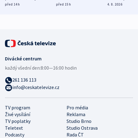
dohodu o
Bojovali na straně
nekalé prakti
před 14
h
před 15
h
4. 8. 2026
demografii
Ruska
Divácké centrum
každý všední den:
8:00—16:00 hodin
261 136 113
info@ceskatelevize.cz
TV program
Pro média
Živé vysílání
Reklama
TV poplatky
Studio Brno
Teletext
Studio Ostrava
Podcasty
Rada ČT