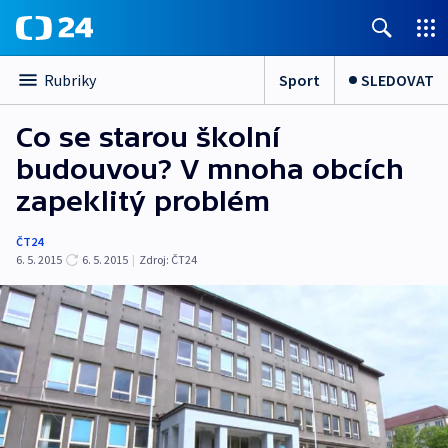
Sport
SLEDOVAT
Rubriky
Co se starou školní
budouvou? V mnoha obcích
zapeklitý problém
ČT24
6. 5. 2015
6. 5. 2015
|
Zdroj:
ČT24