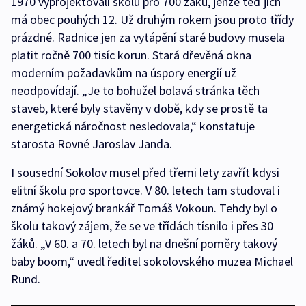
1970 vyprojektovali školu pro 700 žáků, jenže teď jich
má obec pouhých 12. Už druhým rokem jsou proto třídy
prázdné. Radnice jen za vytápění staré budovy musela
platit ročně 700 tisíc korun. Stará dřevěná okna
moderním požadavkům na úspory energií už
neodpovídají. „Je to bohužel bolavá stránka těch
staveb, které byly stavěny v době, kdy se prostě ta
energetická náročnost nesledovala,“ konstatuje
starosta Rovné Jaroslav Janda.
I sousední Sokolov musel před třemi lety zavřít kdysi
elitní školu pro sportovce. V 80. letech tam studoval i
známý hokejový brankář Tomáš Vokoun. Tehdy byl o
školu takový zájem, že se ve třídách tísnilo i přes 30
žáků. „V 60. a 70. letech byl na dnešní poměry takový
baby boom,“ uvedl ředitel sokolovského muzea Michael
Rund.