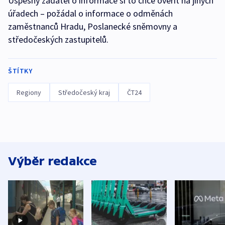
Úspěšný žadatel o informace si to chce ověřit na jiných
úřadech – požádal o informace o odměnách
zaměstnanců Hradu, Poslanecké sněmovny a
středočeských zastupitelů.
ŠTÍTKY
Regiony
Středočeský kraj
ČT24
Výběr redakce