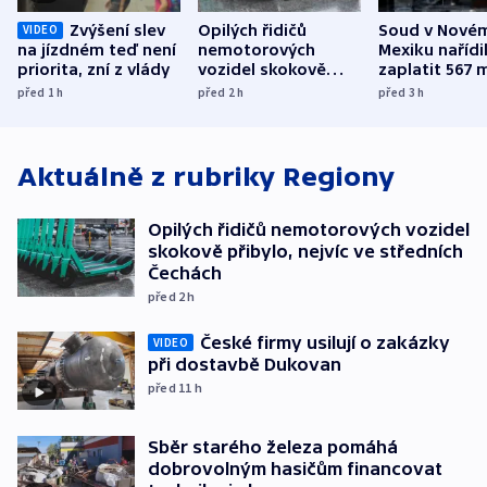
Zvýšení slev
Opilých řidičů
Soud v Nové
VIDEO
na jízdném teď není
nemotorových
Mexiku nařídi
priorita, zní z vlády
vozidel skokově
zaplatit 567 
přibylo, nejvíc ve
dolarů kvůli 
před 1
h
před 2
h
před 3
h
středních Čechách
způsobené d
Aktuálně z rubriky
Regiony
Opilých řidičů nemotorových vozidel
skokově přibylo, nejvíc ve středních
Čechách
před 2
h
České firmy usilují o zakázky
VIDEO
při dostavbě Dukovan
před 11
h
Sběr starého železa pomáhá
dobrovolným hasičům financovat