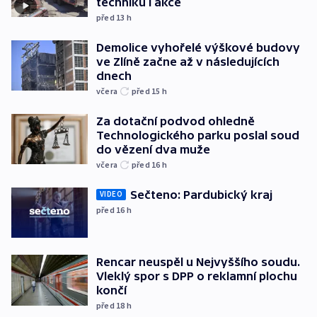
techniku i akce
před 13
h
Demolice vyhořelé výškové budovy
ve Zlíně začne až v následujících
dnech
včera
před 15
h
Za dotační podvod ohledně
Technologického parku poslal soud
do vězení dva muže
včera
před 16
h
Sečteno: Pardubický kraj
VIDEO
před 16
h
Rencar neuspěl u Nejvyššího soudu.
Vleklý spor s DPP o reklamní plochu
končí
před 18
h