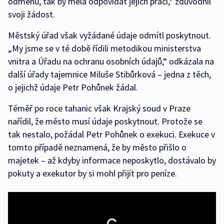
odměnu, tak by měla odpovídat jejich práci,“ zdůvodnil
svoji žádost.
Městský úřad však vyžádané údaje odmítl poskytnout.
„My jsme se v té době řídili metodikou ministerstva
vnitra a Úřadu na ochranu osobních údajů,“ odkázala na
další úřady tajemnice Miluše Stibůrková – jedna z těch,
o jejichž údaje Petr Pohůnek žádal.
Téměř po roce tahanic však Krajský soud v Praze
nařídil, že město musí údaje poskytnout. Protože se
tak nestalo, požádal Petr Pohůnek o exekuci. Exekuce v
tomto případě neznamená, že by město přišlo o
majetek – až kdyby informace neposkytlo, dostávalo by
pokuty a exekutor by si mohl přijít pro peníze.