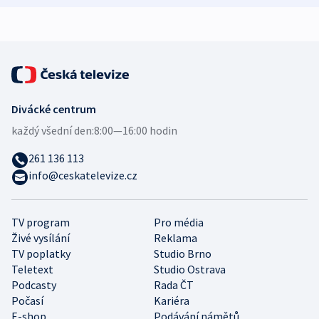
Divácké centrum
každý všední den:
8:00—16:00 hodin
261 136 113
info@ceskatelevize.cz
TV program
Pro média
Živé vysílání
Reklama
TV poplatky
Studio Brno
Teletext
Studio Ostrava
Podcasty
Rada ČT
Počasí
Kariéra
E-shop
Podávání námětů