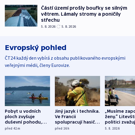
Částí území prošly bouřky se silným
větrem. Lámaly stromy a poničily
střechu
5. 8. 2026
5. 8. 2026
Evropský pohled
ČT24 každý den vybírá z obsahu publikovaného evropskými
veřejnými médii, členy Eurovize.
Pobyt u vodních
Jiný jazyk i technika.
„Musíme zapo
ploch zvyšuje
Ve Francii
ženy.“ Litevšt
duševní pohodu,
spolupracují hasiči z
politici zvažuj
ukázala
různých zemí
dohodu o
před 42
m
před 16
h
5. 8. 2026
mezinárodní studie
demografii