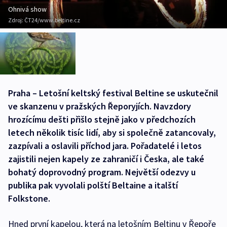
Ohnivá show
Zdroj:
ČT24/www.beltine.cz
Praha – Letošní keltský festival Beltine se uskutečnil
ve skanzenu v pražských Řeporyjích. Navzdory
hrozícímu dešti přišlo stejně jako v předchozích
letech několik tisíc lidí, aby si společně zatancovaly,
zazpívali a oslavili příchod jara. Pořadatelé i letos
zajistili nejen kapely ze zahraničí i Česka, ale také
bohatý doprovodný program. Největší odezvy u
publika pak vyvolali polští Beltaine a italští
Folkstone.
Hned první kapelou, která na letošním Beltinu v Řepoře