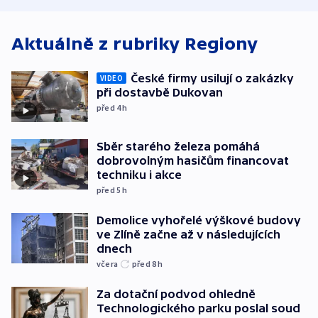
Aktuálně z rubriky
Regiony
České firmy usilují o zakázky
VIDEO
při dostavbě Dukovan
před 4
h
Sběr starého železa pomáhá
dobrovolným hasičům financovat
techniku i akce
před 5
h
Demolice vyhořelé výškové budovy
ve Zlíně začne až v následujících
dnech
včera
před 8
h
Za dotační podvod ohledně
Technologického parku poslal soud