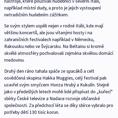
nástroje, které používali hudebníci v severní Itálii,
například místní dudy, a proto je jejich vystoupení
netradičním hudebním zážitkem.
Se svým stylem uspěli nejen v rodné Itálii, kde mají
většinu koncertů, ale jsou vítanými hosty i na
zahraničních festivalech například v Německu,
Rakousku nebo ve Švýcarsku. Na Beltainu si kromě
skvělé atmosféry pochvalovali zejména skvělou domácí
medovinu.
Druhý den ráno tahala spáče ze spacáků a celt
osvědčená skupina Hakka Muggies, celý festival pak
uzavřel svým smyčcem Honza Hrubý a Kukulín. Stejně
jako v předešlých letech mohli lidé přispívat do „kuřecí“
sbírky České televize a Nadace rozvoje občanské
společnosti. Za předchozí léta se díky sbírce vybralo pro
potřeby dětí 130 tisíc korun.