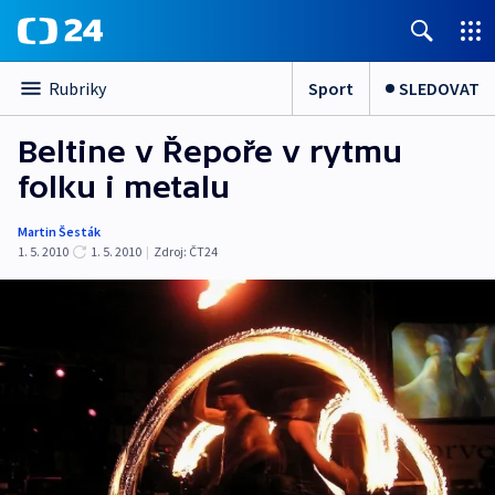
Sport
SLEDOVAT
Rubriky
Beltine v Řepoře v rytmu
folku i metalu
Martin Šesták
1. 5. 2010
1. 5. 2010
|
Zdroj:
ČT24