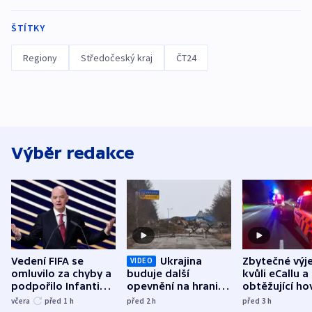
ŠTÍTKY
Regiony
Středočeský kraj
ČT24
Výběr redakce
Vedení FIFA se
Ukrajina
Zbytečné výj
VIDEO
omluvilo za chyby a
buduje další
kvůli eCallu a
podpořilo Infantina.
opevnění na hranici
obtěžující ho
UEFA trvá na
s Běloruskem
zdržují záchr
včera
před 1
h
před 2
h
před 3
h
bojkotu