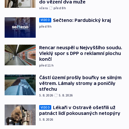
do vězení dva muže
včera
před 8
h
Sečteno: Pardubický kraj
VIDEO
před 9
h
Rencar neuspěl u Nejvyššího soudu.
Vleklý spor s DPP o reklamní plochu
končí
před 11
h
Částí území prošly bouřky se silným
větrem. Lámaly stromy a poničily
střechu
5. 8. 2026
5. 8. 2026
Lékaři v Ostravě ošetřili už
VIDEO
patnáct lidí pokousaných netopýry
5. 8. 2026