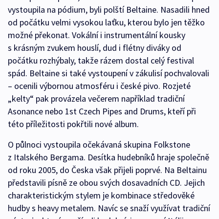
vystoupila na pódium, byli polští Beltaine. Nasadili hned
od počátku velmi vysokou laťku, kterou bylo jen těžko
možné překonat. Vokální i instrumentální kousky
s krásným zvukem houslí, dud i flétny diváky od
počátku rozhýbaly, takže rázem dostal celý festival
spád. Beltaine si také vystoupení v zákulisí pochvalovali
– ocenili výbornou atmosféru i české pivo. Rozjeté
„kelty“ pak provázela večerem například tradiční
Asonance nebo 1st Czech Pipes and Drums, kteří při
této příležitosti pokřtili nové album.
O půlnoci vystoupila očekávaná skupina Folkstone
z Italského Bergama. Desítka hudebníků hraje společně
od roku 2005, do Česka však přijeli poprvé. Na Beltainu
představili písně ze obou svých dosavadních CD. Jejich
charakteristickým stylem je kombinace středověké
hudby s heavy metalem. Navíc se snaží využívat tradiční