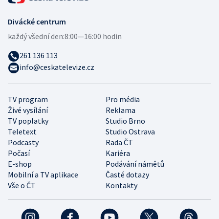
Divácké centrum
každý všední den:
8:00—16:00 hodin
261 136 113
info@ceskatelevize.cz
TV program
Pro média
Živé vysílání
Reklama
TV poplatky
Studio Brno
Teletext
Studio Ostrava
Podcasty
Rada ČT
Počasí
Kariéra
E-shop
Podávání námětů
Mobilní a TV aplikace
Časté dotazy
Vše o ČT
Kontakty