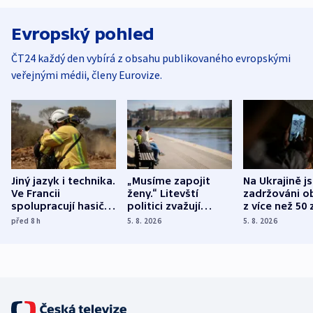
Evropský pohled
ČT24 každý den vybírá z obsahu publikovaného evropskými
veřejnými médii, členy Eurovize.
Jiný jazyk i technika.
„Musíme zapojit
Na Ukrajině j
Ve Francii
ženy.“ Litevští
zadržováni o
spolupracují hasiči z
politici zvažují
z více než 50 
různých zemí
dohodu o
Bojovali na s
před 8
h
5. 8. 2026
5. 8. 2026
demografii
Ruska