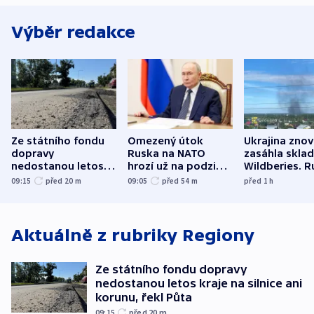
Výběr redakce
Ze státního fondu
Omezený útok
Ukrajina zno
dopravy
Ruska na NATO
zasáhla skla
nedostanou letos
hrozí už na podzim,
Wildberies. 
kraje na silnice ani
varují tajné služby
útočili v Cha
09:15
před 20
m
09:05
před 54
m
před 1
h
korunu, řekl Půta
USA
oblasti
Aktuálně z rubriky
Regiony
Ze státního fondu dopravy
nedostanou letos kraje na silnice ani
korunu, řekl Půta
09:15
před 20
m