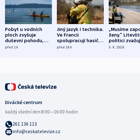
Pobyt u vodních
Jiný jazyk i technika.
„Musíme zapo
ploch zvyšuje
Ve Francii
ženy.“ Litevšt
duševní pohodu,
spolupracují hasiči z
politici zvažuj
ukázala
různých zemí
dohodu o
před 2
h
před 18
h
5. 8. 2026
mezinárodní studie
demografii
Divácké centrum
každý všední den:
8:00—16:00 hodin
261 136 113
info@ceskatelevize.cz