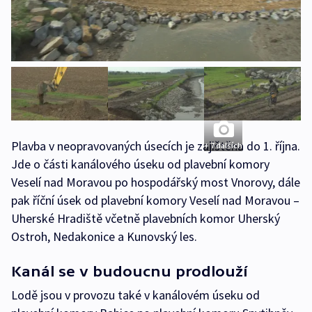
Plavba v neopravovaných úsecích je zajištěna do 1. října.
+ 7 dalších
Jde o části kanálového úseku od plavební komory
Veselí nad Moravou po hospodářský most Vnorovy, dále
pak říční úsek od plavební komory Veselí nad Moravou –
Uherské Hradiště včetně plavebních komor Uherský
Ostroh, Nedakonice a Kunovský les.
Kanál se v budoucnu prodlouží
Lodě jsou v provozu také v kanálovém úseku od