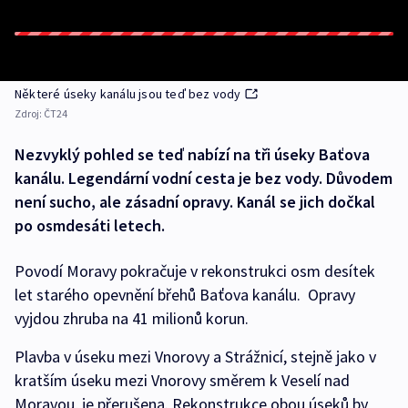
Některé úseky kanálu jsou teď bez vody
Zdroj:
ČT24
Nezvyklý pohled se teď nabízí na tři úseky Baťova
kanálu. Legendární vodní cesta je bez vody. Důvodem
není sucho, ale zásadní opravy. Kanál se jich dočkal
po osmdesáti letech.
Povodí Moravy pokračuje v rekonstrukci osm desítek
let starého opevnění břehů Baťova kanálu. Opravy
vyjdou zhruba na 41 milionů korun.
Plavba v úseku mezi Vnorovy a Strážnicí, stejně jako v
kratším úseku mezi Vnorovy směrem k Veselí nad
Moravou, je přerušena. Rekonstrukce obou úseků by