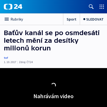
Sport
SLEDOVAT
Rubriky
Baťův kanál se po osmdesáti
letech mění za desítky
milionů korun
tof
1. 10. 2017
|
Zdroj:
ČT24
Nahrávám video