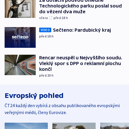
Za dotační podvod ohledně
Technologického parku poslal soud
do vězení dva muže
včera
před 18
h
Sečteno: Pardubický kraj
VIDEO
před 18
h
Rencar neuspěl u Nejvyššího soudu.
Vleklý spor s DPP o reklamní plochu
končí
před 20
h
Evropský pohled
ČT24 každý den vybírá z obsahu publikovaného evropskými
veřejnými médii, členy Eurovize.