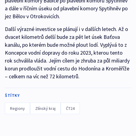
plavební komory Babice po plavební komoru Spytihněv
a dále v říčním úseku od plavební komory Spytihněv po
jez Bělov v Otrokovicích.
Další výrazné investice se plánují i v dalších letech. Až o
dvacet kilometrů delší bude za pět let úsek Baťova
kanálu, po kterém bude možné plout lodí. Vyplývá to z
Koncepce vodní dopravy do roku 2023, kterou tento
rok schválila vláda. Jejím cílem je zhruba za půl miliardy
korun prodloužit vodní cestu do Hodonína a Kroměříže
– celkem na víc než 72 kilometrů.
ŠTÍTKY
Regiony
Zlínský kraj
ČT24