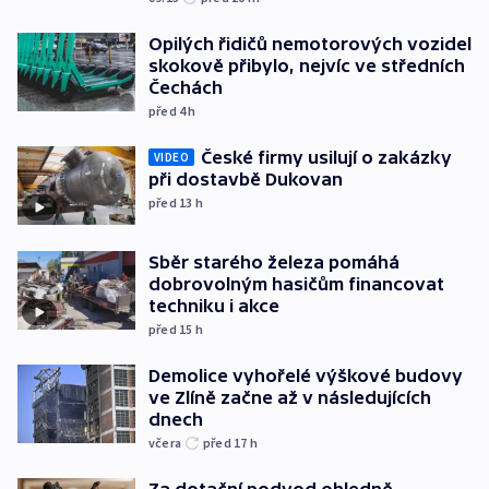
Opilých řidičů nemotorových vozidel
skokově přibylo, nejvíc ve středních
Čechách
před 4
h
České firmy usilují o zakázky
VIDEO
při dostavbě Dukovan
před 13
h
Sběr starého železa pomáhá
dobrovolným hasičům financovat
techniku i akce
před 15
h
Demolice vyhořelé výškové budovy
ve Zlíně začne až v následujících
dnech
včera
před 17
h