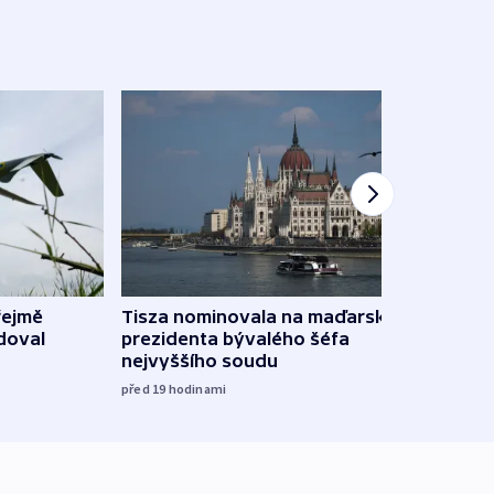
řejmě
Tisza nominovala na maďarského
Ruský
doval
prezidenta bývalého šéfa
čtyři 
nejvyššího soudu
včera
před 19
hodinami