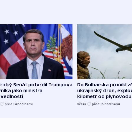
rický Senát potvrdil Trumpova
Do Bulharska pronikl z
níka jako ministra
ukrajinský dron, explo
avedlnosti
kilometr od plynovodu
před 14
hodinami
včera
před 15
hodinami