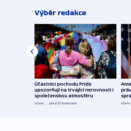
Výběr redakce
Účastníci pochodu Pride
Ame
upozorňují na trvající nerovnosti i
práv
společenskou atmosféru
spr
včera
před 13
hodinami
včera