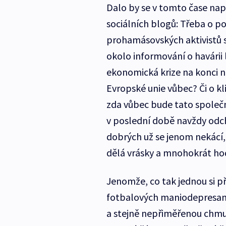
Dalo by se v tomto čase nap
sociálních blogů: Třeba o p
prohamásovských aktivistů s 
okolo informování o havárii 
ekonomická krize na konci n
Evropské unie vůbec? Či o 
zda vůbec bude tato společno
v poslední době navždy odchá
dobrých už se jenom nekácí,
dělá vrásky a mnohokrát h
Jenomže, co tak jednou si p
fotbalových maniodepresan
a stejně nepřiměřenou chmur