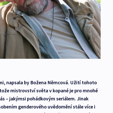
ými, napsala by Božena Němcová. Užití tohoto
otože mistrovství světa v kopané je pro mnohé
nás – jakýmsi pohádkovým seriálem. Jinak
sobením genderového uvědomění stále více i