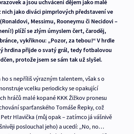
obrazovek a jsou uchváceni dějem jako malé
 z nich jako diváci pimprlových představení ve
i (Ronaldovi, Messimu, Rooneymu či Necidovi –
ení!) plíží se zlým úmyslem čert, čaroděj,
obránce, vykřiknou: „Pozor, za tebou!“ V hrdle
ný hrdina přijde o svatý grál, tedy fotbalovou
čen, protože jsem se sám tak už slyšel.
 ho s nepříliš výrazným talentem, však s o
emonstruje vcelku periodicky se opakující
lých hráčů malé kopané KKK Žižkov pronesu
o chování sparťanského Tomáše Řepky, což
 Petr Hlavička (můj opak – zatímco já vášnivě
šnivěji poslouchal jeho) a ucedí: „No, no…