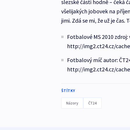
slezské části hodně – čeká 
všelijakých jobovek na příje
jimi. Zdá se mi, že už je čas
Fotbalové MS 2010 zdroj:
http://img2.ct24.cz/cach
Fotbalový míč autor: ČT24
http://img2.ct24.cz/cache
ŠTÍTKY
Názory
ČT24