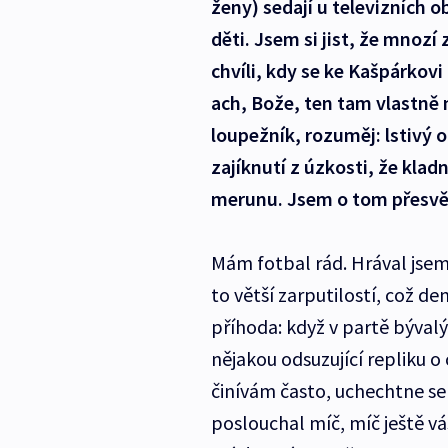
ženy) sedají u televizních 
děti. Jsem si jist, že mnozí
chvíli, kdy se ke Kašpárkov
ach, Bože, ten tam vlastně n
loupežník, rozuměj: lstivý 
zajíknutí z úzkosti, že klad
merunu. Jsem o tom přesvěd
Mám fotbal rád. Hrával jsem
to větší zarputilostí, což d
příhoda: když v partě býva
nějakou odsuzující repliku 
činívám často, uchechtne se
poslouchal míč, míč ještě vá