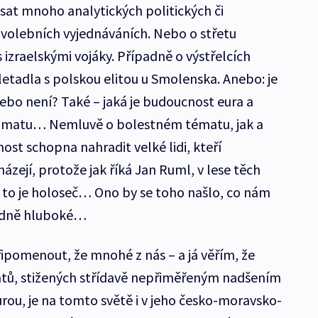
sat mnoho analytických politických či
ovolebních vyjednáváních. Nebo o střetu
izraelskými vojáky. Případně o výstřelcích
letadla s polskou elitou u Smolenska. Anebo: je
ebo není? Také – jaká je budoucnost eura a
klimatu… Nemluvě o bolestném tématu, jak a
st schopna nahradit velké lidi, kteří
zejí, protože jak říká Jan Ruml, v lese těch
 to je holoseč… Ono by se toho našlo, co nám
odně hluboké…
řipomenout, že mnohé z nás – a já věřím, že
tů, stižených střídavě nepřiměřeným nadšením
ou, je na tomto světě i v jeho česko-moravsko-