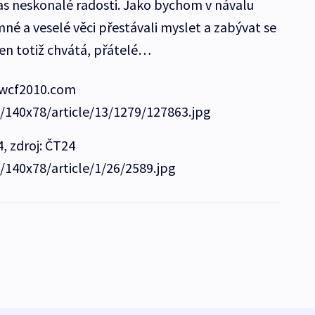
čas neskonalé radosti. Jako bychom v návalu
mné a veselé věci přestávali myslet a zabývat se
. Ten totiž chvátá, přátelé…
 wcf2010.com
e/140x78/article/13/1279/127863.jpg
, zdroj: ČT24
/140x78/article/1/26/2589.jpg