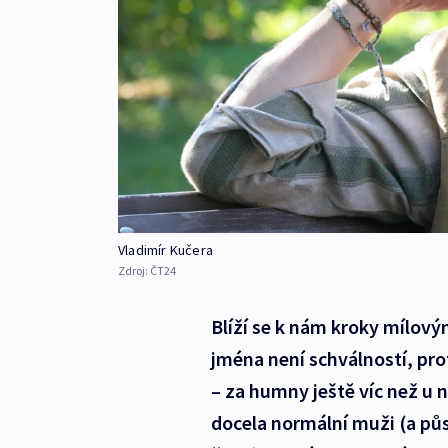
Vladimír Kučera
Zdroj:
ČT24
Blíží se k nám kroky mílov
jména není schválností, pr
– za humny ještě víc než u 
docela normální muži (a pů