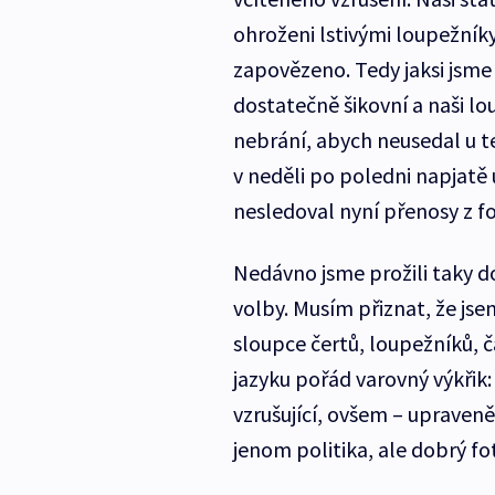
ohroženi lstivými loupežníky 
zapovězeno. Tedy jaksi jsme 
dostatečně šikovní a naši lo
nebrání, abych neusedal u tel
v neděli po poledni napjatě
nesledoval nyní přenosy z f
Nedávno jsme prožili taky 
volby. Musím přiznat, že jsem 
sloupce čertů, loupežníků, 
jazyku pořád varovný výkřik:
vzrušující, ovšem – upraven
jenom politika, ale dobrý fot