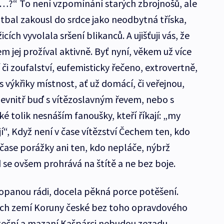
?“ To není vzpomínání starých zbrojnošů, ale
tbal zakousl do srdce jako neodbytná tříska,
ích vyvolala sršení blikanců. A ujišťuji vás, že
em jej prožíval aktivně. Byť nyní, věkem už více
či zoufalství, eufemisticky řečeno, extrovertně,
 výkřiky místnost, ať už domácí, či veřejnou,
zevnitř buď s vítězoslavným řevem, nebo s
é tolik nesnáším fanoušky, kteří říkají: „my
“, Když není v čase vítězství Čechem ten, kdo
 čase porážky ani ten, kdo nepláče, nýbrž
 se ovšem prohrává na štítě a ne bez boje.
kopanou rádi, docela pěkná porce potěšení.
ých zemí Koruny české bez toho opravdového
ateční a mazaní Kašpárci nebudou zezadu