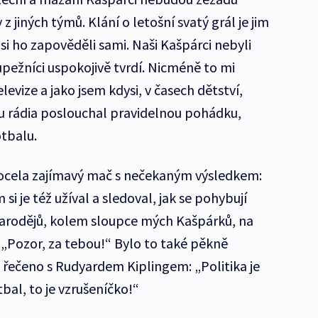
z jiných týmů. Klání o letošní svatý grál je jim
si ho zapověděli sami. Naši Kašpárci nebyli
upežníci uspokojivě tvrdí. Nicméně to mi
evize a jako jsem kdysi, v časech dětství,
 u rádia poslouchal pravidelnou pohádku,
otbalu.
docela zajímavý mač s nečekaným výsledkem:
si je též užíval a sledoval, jak se pohybují
čarodějů, kolem sloupce mých Kašpárků, na
 „Pozor, za tebou!“ Bylo to také pěkně
ě řečeno s Rudyardem Kiplingem: „Politika je
bal, to je vzrušeníčko!“