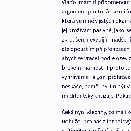
Vláďo, mám ti připomenout…
argument pro to, že se mi fo
která ve mně v jistých okamžic
jej prožívám pasivně, jako js
zkroušen, nevybíjím nadšení 
ale opouštím při přenosech s
abych se vracel podle ozev 
brekem marnosti. I proto tak
vyhráváme“ a „oni prohrávají
neskáče, neměl by jím být v
mudrlantsky kritizuje. Pokud
Čeká nyní všechny, co mají 
Bohužel pro nás z fotbalov
vcítěného vzrušení. Naši st