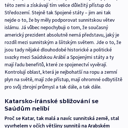
této zemi a získávají tím velice důležitý přístup do
Středozemí. Stejně tak Spojené státy – jim ani tak
nejde o to, že by měly podporovat sunnitskou větev
islámu. Já vůbec nepochybuji o tom, že současný
americký prezident absolutně nemá představu, jaký je
rozdíl mezi sunnitským a šíitským světem. Jde o to, že
jsou tady nějaké dlouhodobé historické a politické
svazky mezi Saúdskou Arábií a Spojenými státy a ty
mají řadu benefitů, které ze spojenectví vyvěrají.
Kontrolují oblast, která je nejbohatší na ropu a zemní
plyn na světě, mají zde přístup, mají ohromné odbytiště
pro svůj zbrojní průmysl a tak dále, a tak dále.
Katarsko-íránské sbližování se
Saúdům nelíbí
Proč se Katar, tak malá a navíc sunnitská země, stal
vyvrhelem v očích většiny sunnitů na Arabském