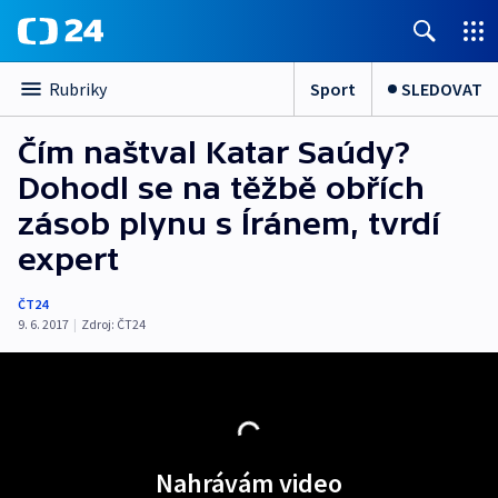
Sport
SLEDOVAT
Rubriky
Čím naštval Katar Saúdy?
Dohodl se na těžbě obřích
zásob plynu s Íránem, tvrdí
expert
ČT24
9. 6. 2017
|
Zdroj:
ČT24
Nahrávám video