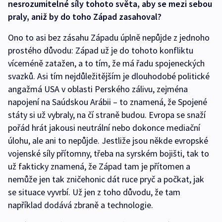
nesrozumitelné síly tohoto světa, aby se mezi sebou
praly, aniž by do toho Západ zasahoval?
Ono to asi bez zásahu Západu úplně nepůjde z jednoho
prostého důvodu: Západ už je do tohoto konfliktu
víceméně zatažen, a to tím, že má řadu spojeneckých
svazků. Asi tím nejdůležitějším je dlouhodobé politické
angažmá USA v oblasti Perského zálivu, zejména
napojení na Saúdskou Arábii – to znamená, že Spojené
státy si už vybraly, na čí straně budou. Evropa se snaží
pořád hrát jakousi neutrální nebo dokonce mediační
úlohu, ale ani to nepůjde. Jestliže jsou někde evropské
vojenské síly přítomny, třeba na syrském bojišti, tak to
už fakticky znamená, že Západ tam je přítomen a
nemůže jen tak zničehonic dát ruce pryč a počkat, jak
se situace vyvrbí. Už jen z toho důvodu, že tam
například dodává zbraně a technologie.