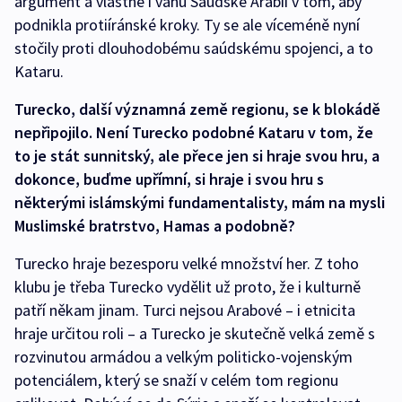
argument a vlastně i váhu Saúdské Arábii v tom, aby
podnikla protiíránské kroky. Ty se ale víceméně nyní
stočily proti dlouhodobému saúdskému spojenci, a to
Kataru.
Turecko, další významná země regionu, se k blokádě
nepřipojilo. Není Turecko podobné Kataru v tom, že
to je stát sunnitský, ale přece jen si hraje svou hru, a
dokonce, buďme upřímní, si hraje i svou hru s
některými islámskými fundamentalisty, mám na mysli
Muslimské bratrstvo, Hamas a podobně?
Turecko hraje bezesporu velké množství her. Z toho
klubu je třeba Turecko vydělit už proto, že i kulturně
patří někam jinam. Turci nejsou Arabové – i etnicita
hraje určitou roli – a Turecko je skutečně velká země s
rozvinutou armádou a velkým politicko-vojenským
potenciálem, který se snaží v celém tom regionu