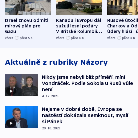
Izrael znovu odmítl
Kanadu i Evropu dál
Rusové útočil
mírový plán pro
sužují lesní požáry.
Charkov a Od
Gazu
V Britské Kolumbii
Údery hlásí i 
evakuovali tisíce lidí
Bělgorodu
včera
před 5
h
včera
před 6
h
včera
před 8
h
Aktuálně z rubriky
Názory
Nikdy jsme nebyli blíž příměří, míní
Vondráček. Podle Sokola u Rusů vůle
není
4. 12. 2025
Nejsme v dobré době, Evropa se
naštěstí dokázala semknout, myslí
si Pánek
20. 10. 2023