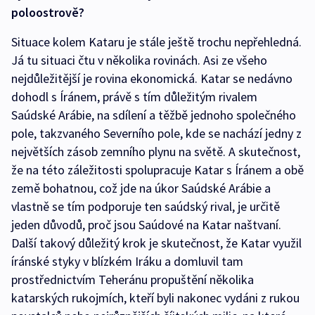
poloostrově?
Situace kolem Kataru je stále ještě trochu nepřehledná.
Já tu situaci čtu v několika rovinách. Asi ze všeho
nejdůležitější je rovina ekonomická. Katar se nedávno
dohodl s Íránem, právě s tím důležitým rivalem
Saúdské Arábie, na sdílení a těžbě jednoho společného
pole, takzvaného Severního pole, kde se nachází jedny z
největších zásob zemního plynu na světě. A skutečnost,
že na této záležitosti spolupracuje Katar s Íránem a obě
země bohatnou, což jde na úkor Saúdské Arábie a
vlastně se tím podporuje ten saúdský rival, je určitě
jeden důvodů, proč jsou Saúdové na Katar naštvaní.
Další takový důležitý krok je skutečnost, že Katar využil
íránské styky v blízkém Iráku a domluvil tam
prostřednictvím Teheránu propuštění několika
katarských rukojmích, kteří byli nakonec vydáni z rukou