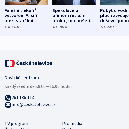
Falešní „lékaři“
Spekulace o
Pobyt u vodn
vytvoření AI šíří
přímém ruském
ploch zvyšuje
mezi staršími
útoku jsou pošetilé,
duševní poho
Poláky nebezpečné
míní estonský
ukázala
8. 8. 2026
7. 8. 2026
7. 8. 2026
zdravotní rady
bezpečnostní
mezinárodní 
expert
Divácké centrum
každý všední den:
8:00—16:00 hodin
261 136 113
info@ceskatelevize.cz
TV program
Pro média