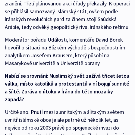
zranění. Třetí plánovanou akci úřady překazily. K operaci
se přihlásil samozvaný Islámský stát, ovšem podle
íránských revolučních gard za činem stojí Saúdská
Arábie, tedy odvěký geopolitický rival íránského režimu.
Moderátor pořadu Události, komentáře David Borek
hovořil o situaci na Blízkém východě s bezpečnostním
analytikem Josefem Krausem, který působí na
Masarykově univerzitě a Univerzitě obrany.
Nabízí se srovnání: Muslimský svět zažívá třicetiletou
válku, místo katolíků a protestantů v ní bojují sunnité
a šíité. Zpráva o útoku v Íránu do této mozaiky
zapadá?
Určitě ano. Pnutí mezi sunnitským a šíitským světem
uvnitř islámské obce je ale patrné už několik let, asi
nejvíce od roku 2003 právě po spojenecké invazi do