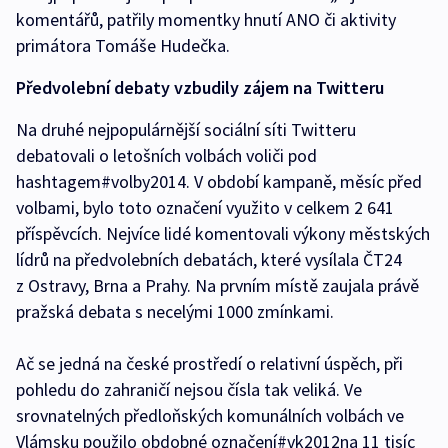
komentářů, patřily momentky hnutí ANO či aktivity
primátora Tomáše Hudečka.
Předvolební debaty vzbudily zájem na Twitteru
Na druhé nejpopulárnější sociální síti Twitteru
debatovali o letošních volbách voliči pod
hashtagem#volby2014. V období kampaně, měsíc před
volbami, bylo toto označení využito v celkem 2 641
příspěvcích. Nejvíce lidé komentovali výkony městských
lídrů na předvolebních debatách, které vysílala ČT24
z Ostravy, Brna a Prahy. Na prvním místě zaujala právě
pražská debata s necelými 1000 zmínkami.
Ač se jedná na české prostředí o relativní úspěch, při
pohledu do zahraničí nejsou čísla tak veliká. Ve
srovnatelných předloňských komunálních volbách ve
Vlámsku použilo obdobné označení#vk2012na 11 tisíc