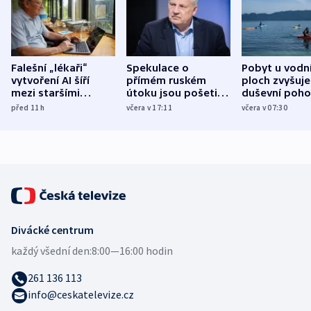
Falešní „lékaři“
Spekulace o
Pobyt u vodn
vytvoření AI šíří
přímém ruském
ploch zvyšuje
mezi staršími
útoku jsou pošetilé,
duševní poho
Poláky nebezpečné
míní estonský
ukázala
před 11
h
včera v 17:11
včera v 07:30
zdravotní rady
bezpečnostní
mezinárodní 
expert
Divácké centrum
každý všední den:
8:00—16:00 hodin
261 136 113
info@ceskatelevize.cz