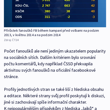
Přírůstek fanoušků FB během kampaní před volbami na podzim
2013, v květnu 2014 a na podzim 2014
Zdroj:
ČT24
Počet fanoušků ale není jediným ukazatelem popularity
na sociálních sítích. Dalším kritériem bylo srovnání
počtu komentářů, kdy například ČSSD překvapila
aktivitou svých fanoušků na oficiální facebookové
stránce.
Profily jednotlivých stran se také liší z hlediska obsahu
a editace. Některé strany svůj profil poskytují k diskuzi,
jiné si zachovávají spíše informační charakter.
K nejpopulárnějším příspěvkům z hlediska „lajků“ a