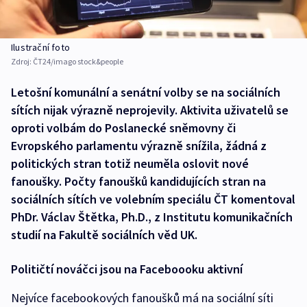
Ilustrační foto
Zdroj:
ČT24/imago stock&people
Letošní komunální a senátní volby se na sociálních
sítích nijak výrazně neprojevily. Aktivita uživatelů se
oproti volbám do Poslanecké sněmovny či
Evropského parlamentu výrazně snížila, žádná z
politických stran totiž neuměla oslovit nové
fanoušky. Počty fanoušků kandidujících stran na
sociálních sítích ve volebním speciálu ČT komentoval
PhDr. Václav Štětka, Ph.D., z Institutu komunikačních
studií na Fakultě sociálních věd UK.
Političtí nováčci jsou na Faceboooku aktivní
Nejvíce facebookových fanoušků má na sociální síti