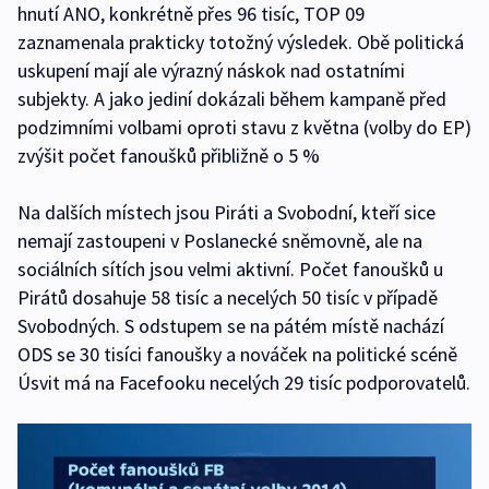
hnutí ANO, konkrétně přes 96 tisíc, TOP 09
zaznamenala prakticky totožný výsledek. Obě politická
uskupení mají ale výrazný náskok nad ostatními
subjekty. A jako jediní dokázali během kampaně před
podzimními volbami oproti stavu z května (volby do EP)
zvýšit počet fanoušků přibližně o 5 %
Na dalších místech jsou Piráti a Svobodní, kteří sice
nemají zastoupeni v Poslanecké sněmovně, ale na
sociálních sítích jsou velmi aktivní. Počet fanoušků u
Pirátů dosahuje 58 tisíc a necelých 50 tisíc v případě
Svobodných. S odstupem se na pátém místě nachází
ODS se 30 tisíci fanoušky a nováček na politické scéně
Úsvit má na Facefooku necelých 29 tisíc podporovatelů.