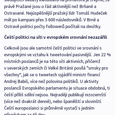
právě Pražané jsou o řád aktivnější než Brňané a
Ostravané. Nejúspěšnější pražský lídr Tomáš Hudeček
měl po kampani přes 3 600 následovníků. V Brně a
Ostravě politici počty followerů počítali na desítky.
Čeští politici na síti v evropském srovnání nezazářili
Celkově jsou ale samotní čeští politici ve srovnání s
evropskými ve vztahu k tweetování pasivnější. Jen 22 %
místních poslanců je na této síti aktivních, přičemž
v severských zemích či Velké Británii posílá ”smsky pro
všechny“, jak se o tweetech vyjádřil ministr financí
Andrej Babiš, více než polovina politiků. U aktivity
poslanců Evropského parlamentu je situace obdobná, ti
čeští příliš sdílní nejsou. Nejraději publikují nizozemští
(více než dvakrát denně), nebo španělští a slovinští.
Čeští europoslanci si průměrně vystačí s jedním
příspěvkem za tři dny.