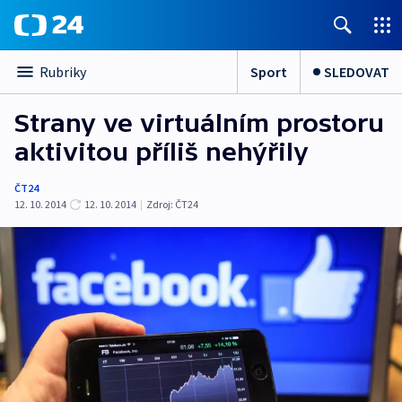
Sport
SLEDOVAT
Rubriky
Strany ve virtuálním prostoru
aktivitou příliš nehýřily
ČT24
12. 10. 2014
12. 10. 2014
|
Zdroj:
ČT24