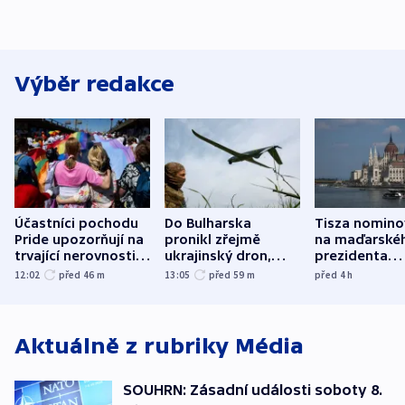
Výběr redakce
Účastníci pochodu
Do Bulharska
Tisza nomino
Pride upozorňují na
pronikl zřejmě
na maďarské
trvající nerovnosti i
ukrajinský dron,
prezidenta
společenskou
explodoval kilometr
bývalého šéf
12:02
před 46
m
13:05
před 59
m
před 4
h
atmosféru
od plynovodu
nejvyššího s
Aktuálně z rubriky
Média
SOUHRN: Zásadní události soboty 8.