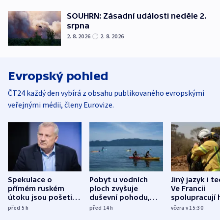
SOUHRN: Zásadní události neděle 2.
srpna
2. 8. 2026
2. 8. 2026
Evropský pohled
ČT24 každý den vybírá z obsahu publikovaného evropskými
veřejnými médii, členy Eurovize.
Spekulace o
Pobyt u vodních
Jiný jazyk i t
přímém ruském
ploch zvyšuje
Ve Francii
útoku jsou pošetilé,
duševní pohodu,
spolupracují h
míní estonský
ukázala
různých zemí
před 5
h
před 14
h
včera v 15:30
bezpečnostní
mezinárodní studie