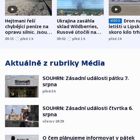
Hejtmani řeší
Ukrajina zasáhla
Dron n
VIDEO
chybějící peníze na
sklad Wildberries,
letišti u Lips
opravu silnic. Jsou
Rusové útočili na
skoro kilo trh
nenárokové, namítá
trh, hasiče či
indicie ukazuj
09:15
před 1
h
09:02
před 1
h
před 2
h
ministerstvo
stadion
Rusko
Aktuálně z rubriky
Média
SOUHRN: Zásadní události pátku 7.
srpna
před 3
h
SOUHRN: Zásadní události čtvrtka 6.
srpna
včera v 18:29
O čem plánujeme informovat v pátek