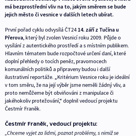
má bezprostřední vliv na to, jakým směrem se bude
jejich město či vesnice v dalších letech ubírat.
První pořad cyklu odvysílá ČT24
14. září z Tučína u
Přerova
, který byl zvolen Vesnicí roku 2009. Půjde o
vysílání z autentického prostředí a s místním publikem.
Hlavním tématem bude rozpočtové určení daní, které
doplní přehledy o tocích peněz, pravomocech
komunálních politiků a připraveny budou i další
ilustrativní reportáže. „Kritérium Vesnice roku je ideální
v tom směru, že na její výběr jsme neměli žádný vliv, a
proto nemůžeme být obviňováni z manipulace či
jakéhokoliv protežování,“ doplnil vedoucí projektu
Čestmír Franěk.
Čestmír Franěk, vedoucí projektu:
„Chceme vyjet za lidmi, poznat problémy, s nimiž se