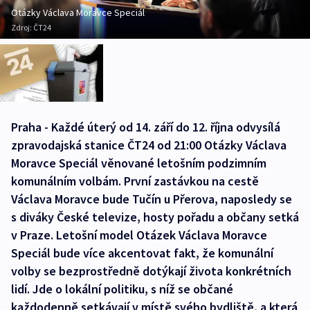
Otázky Václava Moravce Speciál
Zdroj:
ČT24
Praha - Každé úterý od 14. září do 12. října odvysílá
zpravodajská stanice ČT24 od 21:00 Otázky Václava
Moravce Speciál věnované letošním podzimním
komunálním volbám. První zastávkou na cestě
Václava Moravce bude Tučín u Přerova, naposledy se
s diváky České televize, hosty pořadu a občany setká
v Praze. Letošní model Otázek Václava Moravce
Speciál bude více akcentovat fakt, že komunální
volby se bezprostředně dotýkají života konkrétních
lidí. Jde o lokální politiku, s níž se občané
každodenně setkávají v místě svého bydliště, a která