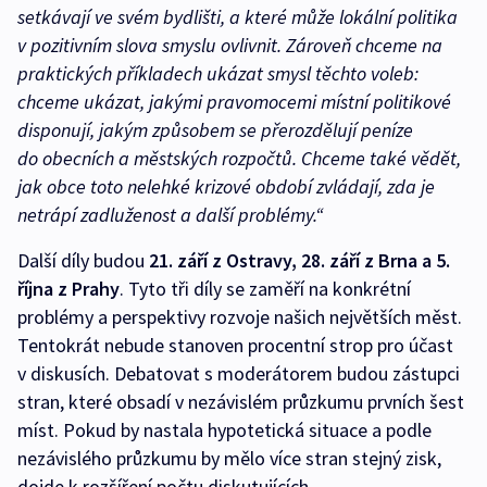
setkávají ve svém bydlišti, a které může lokální politika
v pozitivním slova smyslu ovlivnit. Zároveň chceme na
praktických příkladech ukázat smysl těchto voleb:
chceme ukázat, jakými pravomocemi místní politikové
disponují, jakým způsobem se přerozdělují peníze
do obecních a městských rozpočtů. Chceme také vědět,
jak obce toto nelehké krizové období zvládají, zda je
netrápí zadluženost a další problémy.“
Další díly budou
21. září z Ostravy, 28. září z Brna a 5.
října z Prahy
. Tyto tři díly se zaměří na konkrétní
problémy a perspektivy rozvoje našich největších měst.
Tentokrát nebude stanoven procentní strop pro účast
v diskusích. Debatovat s moderátorem budou zástupci
stran, které obsadí v nezávislém průzkumu prvních šest
míst. Pokud by nastala hypotetická situace a podle
nezávislého průzkumu by mělo více stran stejný zisk,
dojde k rozšíření počtu diskutujících.