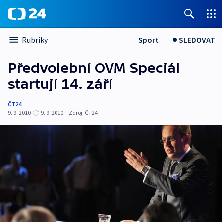
Sport
SLEDOVAT
Rubriky
Předvolební OVM Speciál
startují 14. září
ČT24
9. 9. 2010
9. 9. 2010
|
Zdroj:
ČT24