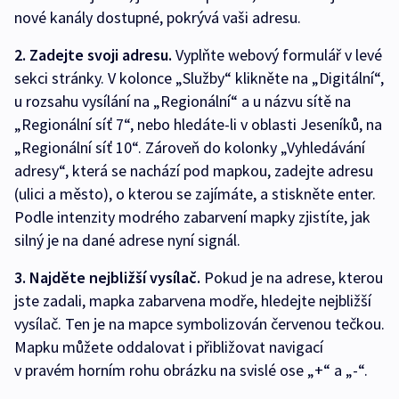
nové kanály dostupné, pokrývá vaši adresu.
2. Zadejte svoji adresu.
Vyplňte webový formulář v levé
sekci stránky. V kolonce „Služby“ klikněte na „Digitální“,
u rozsahu vysílání na „Regionální“ a u názvu sítě na
„Regionální síť 7“, nebo hledáte-li v oblasti Jeseníků, na
„Regionální síť 10“. Zároveň do kolonky „Vyhledávání
adresy“, která se nachází pod mapkou, zadejte adresu
(ulici a město), o kterou se zajímáte, a stiskněte enter.
Podle intenzity modrého zabarvení mapky zjistíte, jak
silný je na dané adrese nyní signál.
3. Najděte nejbližší vysílač.
Pokud je na adrese, kterou
jste zadali, mapka zabarvena modře, hledejte nejbližší
vysílač. Ten je na mapce symbolizován červenou tečkou.
Mapku můžete oddalovat i přibližovat navigací
v pravém horním rohu obrázku na svislé ose „+“ a „-“.