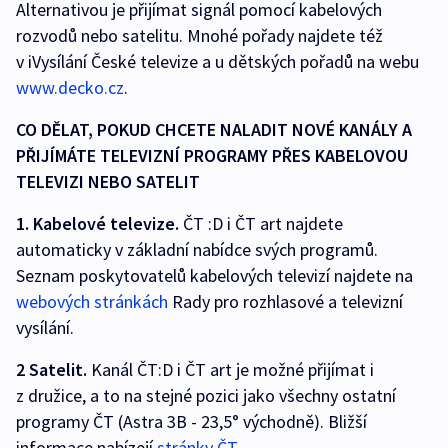
Alternativou je přijímat signál pomocí kabelových
rozvodů nebo satelitu. Mnohé pořady najdete též
v iVysílání České televize a u dětských pořadů na webu
www.decko.cz
.
CO DĚLAT, POKUD CHCETE NALADIT NOVÉ KANÁLY A
PŘIJÍMÁTE TELEVIZNÍ PROGRAMY PŘES KABELOVOU
TELEVIZI NEBO SATELIT
1. Kabelové televize.
ČT :D i ČT art najdete
automaticky v základní nabídce svých programů.
Seznam poskytovatelů kabelových televizí najdete na
webových stránkách
Rady pro rozhlasové a televizní
vysílání.
2 Satelit.
Kanál ČT:D i ČT art je možné přijímat i
z družice, a to na stejné pozici jako všechny ostatní
programy ČT (Astra 3B - 23,5° východně). Bližší
informace nabízejí
stránky ČT.