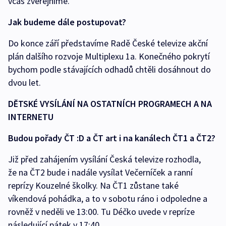
včas zveřejníme.
Jak budeme dále postupovat?
Do konce září představíme Radě České televize akční
plán dalšího rozvoje Multiplexu 1a. Konečného pokrytí
bychom podle stávajících odhadů chtěli dosáhnout do
dvou let.
DĚTSKÉ VYSÍLÁNÍ NA OSTATNÍCH PROGRAMECH A NA
INTERNETU
Budou pořady ČT :D a ČT art i na kanálech ČT1 a ČT2?
Již před zahájením vysílání Česká televize rozhodla,
že na ČT2 bude i nadále vysílat Večerníček a ranní
reprízy Kouzelné školky. Na ČT1 zůstane také
víkendová pohádka, a to v sobotu ráno i odpoledne a
rovněž v neděli ve 13:00. Tu Déčko uvede v repríze
následující pátek v 17:40.