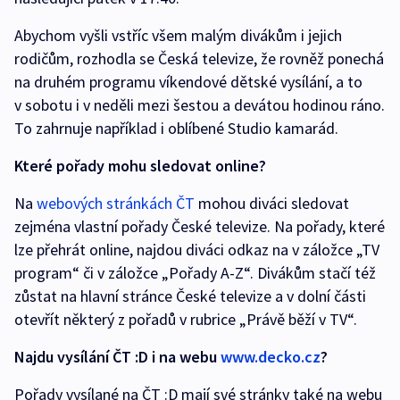
Abychom vyšli vstříc všem malým divákům i jejich
rodičům, rozhodla se Česká televize, že rovněž ponechá
na druhém programu víkendové dětské vysílání, a to
v sobotu i v neděli mezi šestou a devátou hodinou ráno.
To zahrnuje například i oblíbené Studio kamarád.
Které pořady mohu sledovat online?
Na
webových stránkách ČT
mohou diváci sledovat
zejména vlastní pořady České televize. Na pořady, které
lze přehrát online, najdou diváci odkaz na v záložce „TV
program“ či v záložce „Pořady A-Z“. Divákům stačí též
zůstat na hlavní stránce České televize a v dolní části
otevřít některý z pořadů v rubrice „Právě běží v TV“.
Najdu vysílání ČT :D i na webu
www.decko.cz
?
Pořady vysílané na ČT :D mají své stránky také na webu