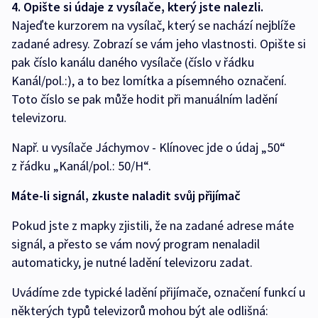
4. Opište si údaje z vysílače, který jste nalezli.
Najeďte kurzorem na vysílač, který se nachází nejblíže
zadané adresy. Zobrazí se vám jeho vlastnosti. Opište si
pak číslo kanálu daného vysílače (číslo v řádku
Kanál/pol.:), a to bez lomítka a písemného označení.
Toto číslo se pak může hodit při manuálním ladění
televizoru.
Např. u vysílače Jáchymov - Klínovec jde o údaj „50“
z řádku „Kanál/pol.: 50/H“.
Máte-li signál, zkuste naladit svůj přijímač
Pokud jste z mapky zjistili, že na zadané adrese máte
signál, a přesto se vám nový program nenaladil
automaticky, je nutné ladění televizoru zadat.
Uvádíme zde typické ladění přijímače, označení funkcí u
některých typů televizorů mohou být ale odlišná: