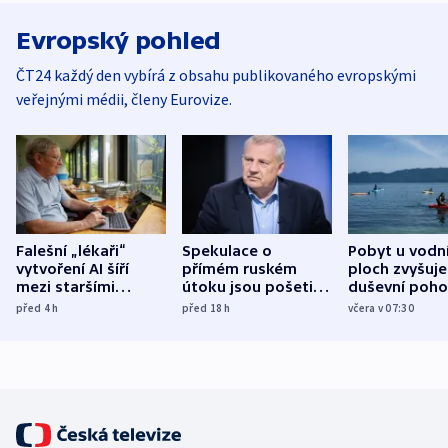
Evropský pohled
ČT24 každý den vybírá z obsahu publikovaného evropskými
veřejnými médii, členy Eurovize.
Falešní „lékaři“
Spekulace o
Pobyt u vodn
vytvoření AI šíří
přímém ruském
ploch zvyšuje
mezi staršími
útoku jsou pošetilé,
duševní poho
Poláky nebezpečné
míní estonský
ukázala
před 4
h
před 18
h
včera v 07:30
zdravotní rady
bezpečnostní
mezinárodní 
expert