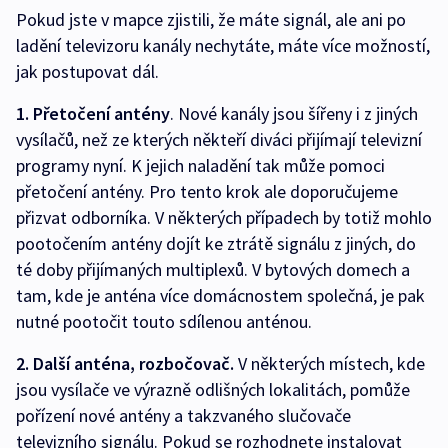
Pokud jste v mapce zjistili, že máte signál, ale ani po
ladění televizoru kanály nechytáte, máte více možností,
jak postupovat dál.
1. Přetočení antény
. Nové kanály jsou šířeny i z jiných
vysílačů, než ze kterých někteří diváci přijímají televizní
programy nyní. K jejich naladění tak může pomoci
přetočení antény. Pro tento krok ale doporučujeme
přizvat odborníka. V některých případech by totiž mohlo
pootočením antény dojít ke ztrátě signálu z jiných, do
té doby přijímaných multiplexů. V bytových domech a
tam, kde je anténa více domácnostem společná, je pak
nutné pootočit touto sdílenou anténou.
2. Další anténa, rozbočovač.
V některých místech, kde
jsou vysílače ve výrazně odlišných lokalitách, pomůže
pořízení nové antény a takzvaného slučovače
televizního signálu. Pokud se rozhodnete instalovat