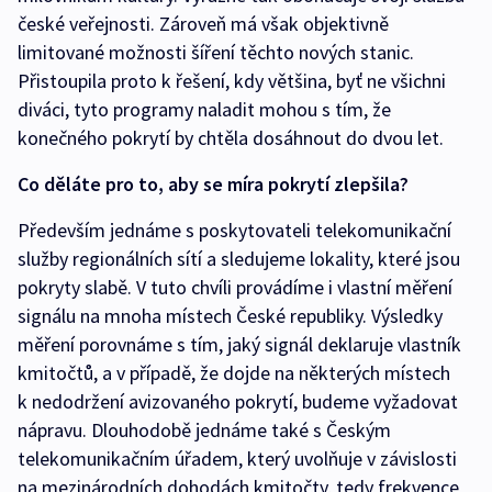
české veřejnosti. Zároveň má však objektivně
limitované možnosti šíření těchto nových stanic.
Přistoupila proto k řešení, kdy většina, byť ne všichni
diváci, tyto programy naladit mohou s tím, že
konečného pokrytí by chtěla dosáhnout do dvou let.
Co děláte pro to, aby se míra pokrytí zlepšila?
Především jednáme s poskytovateli telekomunikační
služby regionálních sítí a sledujeme lokality, které jsou
pokryty slabě. V tuto chvíli provádíme i vlastní měření
signálu na mnoha místech České republiky. Výsledky
měření porovnáme s tím, jaký signál deklaruje vlastník
kmitočtů, a v případě, že dojde na některých místech
k nedodržení avizovaného pokrytí, budeme vyžadovat
nápravu. Dlouhodobě jednáme také s Českým
telekomunikačním úřadem, který uvolňuje v závislosti
na mezinárodních dohodách kmitočty, tedy frekvence