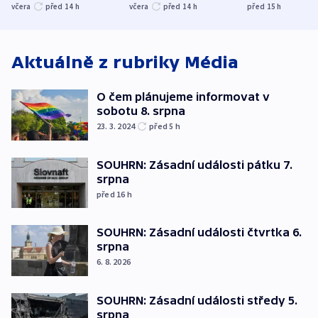
nenárokové, namítá
trh, hasiče či
indicie ukazuj
včera
před 14
h
včera
před 14
h
před 15
h
ministerstvo
stadion
Rusko
Aktuálně z rubriky
Média
O čem plánujeme informovat v
sobotu 8. srpna
23. 3. 2024
před 5
h
SOUHRN: Zásadní události pátku 7.
srpna
před 16
h
SOUHRN: Zásadní události čtvrtka 6.
srpna
6. 8. 2026
SOUHRN: Zásadní události středy 5.
srpna