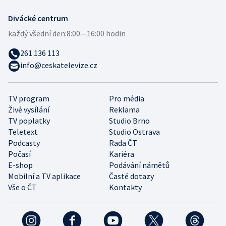
Divácké centrum
každý všední den:
8:00—16:00 hodin
261 136 113
info@ceskatelevize.cz
TV program
Pro média
Živé vysílání
Reklama
TV poplatky
Studio Brno
Teletext
Studio Ostrava
Podcasty
Rada ČT
Počasí
Kariéra
E-shop
Podávání námětů
Mobilní a TV aplikace
Časté dotazy
Vše o ČT
Kontakty