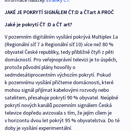
JAKÉ JE POKRYTÍ SIGNÁLEM ČT:D a ČTart A PROČ
Jaké je pokrytí ČT :D a ČT art?
V pozemním digitálním vysílání pokrývá Multiplex 1a
(Regionální síť 7 a Regionální síť 10) více než 80 %
obyvatel České republiky, tedy přibližně čtyři z pěti
domácností. Pro veřejnoprávní televizi je to úspěch,
protože původní plány hovořily o
sedmdesátiprocentním výchozím pokrytí. Pokud
k pozemnímu vysílání přičteme domácnosti, které
mohou signál přijímat kabelovými rozvody nebo
satelitem, přesahuje pokrytí 90 % obyvatel. Neúplné
pokrytí nových kanálů pozemním signálem Česká
televize dopředu avizovala s tím, že jejím cílem je
v horizontu dvou let pokrýt 95 % obyvatelstva. Do té
doby je vysílání experimentální.