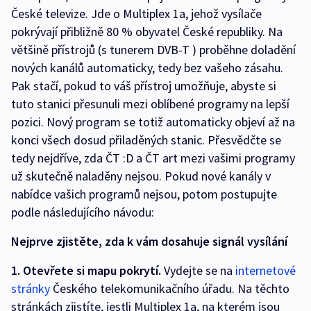
České televize. Jde o Multiplex 1a, jehož vysílače
pokrývají přibližně 80 % obyvatel České republiky. Na
většině přístrojů (s tunerem DVB-T ) proběhne doladění
nových kanálů automaticky, tedy bez vašeho zásahu.
Pak stačí, pokud to váš přístroj umožňuje, abyste si
tuto stanici přesunuli mezi oblíbené programy na lepší
pozici. Nový program se totiž automaticky objeví až na
konci všech dosud přiladěných stanic. Přesvědčte se
tedy nejdříve, zda ČT :D a ČT art mezi vašimi programy
už skutečně naladěny nejsou. Pokud nové kanály v
nabídce vašich programů nejsou, potom postupujte
podle následujícího návodu:
Nejprve zjistěte, zda k vám dosahuje signál vysílání
1. Otevřete si mapu pokrytí.
Vydejte se na
internetové
stránky
Českého telekomunikačního úřadu. Na těchto
stránkách zjistíte, jestli Multiplex 1a, na kterém jsou