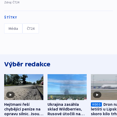
Zdroj:
ČT24
ŠTÍTKY
Média
ČT24
Výběr redakce
Hejtmani řeší
Ukrajina zasáhla
Dron n
VIDEO
chybějící peníze na
sklad Wildberries,
letišti u Lips
opravu silnic. Jsou
Rusové útočili na
skoro kilo trh