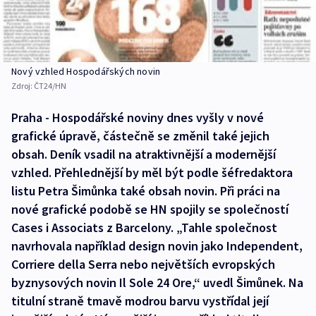
Nový vzhled Hospodářských novin
Zdroj:
ČT24/HN
Praha - Hospodářské noviny dnes vyšly v nové
grafické úpravě, částečně se změnil také jejich
obsah. Deník vsadil na atraktivnější a modernější
vzhled. Přehlednější by měl být podle šéfredaktora
listu Petra Šimůnka také obsah novin. Při práci na
nové grafické podobě se HN spojily se společností
Cases i Associats z Barcelony. „Tahle společnost
navrhovala například design novin jako Independent,
Corriere della Serra nebo největších evropských
byznysových novin Il Sole 24 Ore,“ uvedl Šimůnek. Na
titulní straně tmavě modrou barvu vystřídal její