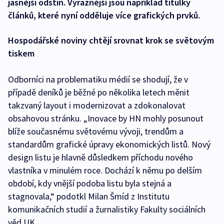
jasnější odstín. Výraznější jsou například titulky
článků, které nyní odděluje více grafických prvků.
Hospodářské noviny chtějí srovnat krok se světovým
tiskem
Odborníci na problematiku médií se shodují, že v
případě deníků je běžné po několika letech měnit
takzvaný layout i modernizovat a zdokonalovat
obsahovou stránku. „Inovace by HN mohly posunout
blíže současnému světovému vývoji, trendům a
standardům grafické úpravy ekonomických listů. Nový
design listu je hlavně důsledkem příchodu nového
vlastníka v minulém roce. Dochází k němu po delším
období, kdy vnější podoba listu byla stejná a
stagnovala,“ podotkl Milan Šmíd z Institutu
komunikačních studií a žurnalistiky Fakulty sociálních
věd UK.