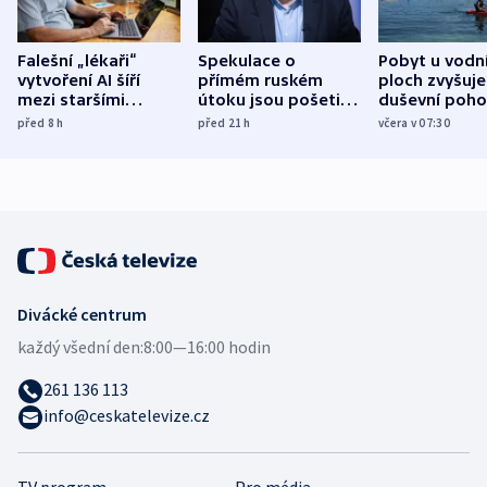
Falešní „lékaři“
Spekulace o
Pobyt u vodn
vytvoření AI šíří
přímém ruském
ploch zvyšuje
mezi staršími
útoku jsou pošetilé,
duševní poho
Poláky nebezpečné
míní estonský
ukázala
před 8
h
před 21
h
včera v 07:30
zdravotní rady
bezpečnostní
mezinárodní 
expert
Divácké centrum
každý všední den:
8:00—16:00 hodin
261 136 113
info@ceskatelevize.cz