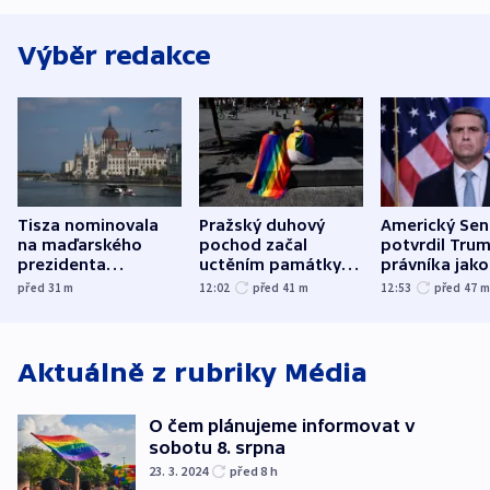
Výběr redakce
Tisza nominovala
Pražský duhový
Americký Sen
na maďarského
pochod začal
potvrdil Tru
prezidenta
uctěním památky
právníka jako
bývalého šéfa
obětí berlínského
ministra
před 31
m
12:02
před 41
m
12:53
před 47
nejvyššího soudu
útoku
spravedlnost
Aktuálně z rubriky
Média
O čem plánujeme informovat v
sobotu 8. srpna
23. 3. 2024
před 8
h