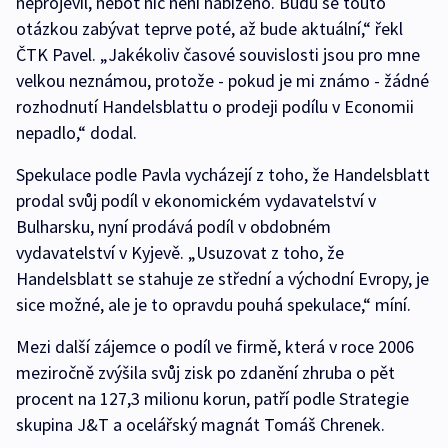
neprojevil, neboť nic není nabízeno. Budu se touto
otázkou zabývat teprve poté, až bude aktuální,“ řekl
ČTK Pavel. „Jakékoliv časové souvislosti jsou pro mne
velkou neznámou, protože - pokud je mi známo - žádné
rozhodnutí Handelsblattu o prodeji podílu v Economii
nepadlo,“ dodal.
Spekulace podle Pavla vycházejí z toho, že Handelsblatt
prodal svůj podíl v ekonomickém vydavatelství v
Bulharsku, nyní prodává podíl v obdobném
vydavatelství v Kyjevě. „Usuzovat z toho, že
Handelsblatt se stahuje ze střední a východní Evropy, je
sice možné, ale je to opravdu pouhá spekulace,“ míní.
Mezi další zájemce o podíl ve firmě, která v roce 2006
meziročně zvýšila svůj zisk po zdanění zhruba o pět
procent na 127,3 milionu korun, patří podle Strategie
skupina J&T a ocelářský magnát Tomáš Chrenek.