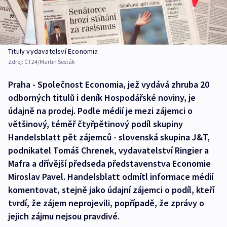
Tituly vydavatelsví Economia
Zdroj:
ČT24/Martin Šesták
Praha - Společnost Economia, jež vydává zhruba 20
odborných titulů i deník Hospodářské noviny, je
údajně na prodej. Podle médií je mezi zájemci o
většinový, téměř čtyřpětinový podíl skupiny
Handelsblatt pět zájemců - slovenská skupina J&T,
podnikatel Tomáš Chrenek, vydavatelství Ringier a
Mafra a dřívější předseda představenstva Economie
Miroslav Pavel. Handelsblatt odmítl informace médií
komentovat, stejně jako údajní zájemci o podíl, kteří
tvrdí, že zájem neprojevili, popřípadě, že zprávy o
jejich zájmu nejsou pravdivé.