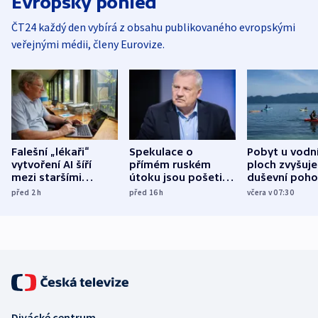
Evropský pohled
ČT24 každý den vybírá z obsahu publikovaného evropskými
veřejnými médii, členy Eurovize.
Falešní „lékaři“
Spekulace o
Pobyt u vodn
vytvoření AI šíří
přímém ruském
ploch zvyšuje
mezi staršími
útoku jsou pošetilé,
duševní poho
Poláky nebezpečné
míní estonský
ukázala
před 2
h
před 16
h
včera v 07:30
zdravotní rady
bezpečnostní
mezinárodní 
expert
Divácké centrum