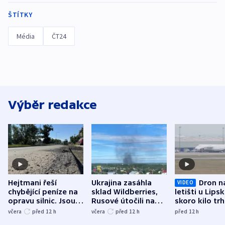
ŠTÍTKY
Média
ČT24
Výběr redakce
Hejtmani řeší
Ukrajina zasáhla
Dron n
VIDEO
chybějící peníze na
sklad Wildberries,
letišti u Lips
opravu silnic. Jsou
Rusové útočili na
skoro kilo trh
nenárokové, namítá
trh, hasiče či
indicie ukazuj
včera
před 12
h
včera
před 12
h
před 12
h
ministerstvo
stadion
Rusko