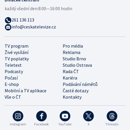
každý všední den:
8:00—16:00 hodin
261 136 113
info@ceskatelevize.cz
TV program
Pro média
Živé vysílání
Reklama
TV poplatky
Studio Brno
Teletext
Studio Ostrava
Podcasty
Rada ČT
Počasí
Kariéra
E-shop
Podávání námětů
Mobilní a TV aplikace
Časté dotazy
Vše o ČT
Kontakty
Instagram
Facebook
YouTube
X
Threads