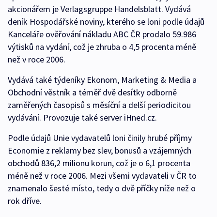
akcionářem je Verlagsgruppe Handelsblatt. Vydává
deník Hospodářské noviny, kterého se loni podle údajů
Kanceláře ověřování nákladu ABC ČR prodalo 59.986
výtisků na vydání, což je zhruba o 4,5 procenta méně
než v roce 2006.
Vydává také týdeníky Ekonom, Marketing & Media a
Obchodní věstník a téměř dvě desítky odborně
zaměřených časopisů s měsíční a delší periodicitou
vydávání. Provozuje také server iHned.cz.
Podle údajů Unie vydavatelů loni činily hrubé příjmy
Economie z reklamy bez slev, bonusů a vzájemných
obchodů 836,2 milionu korun, což je o 6,1 procenta
méně než v roce 2006. Mezi všemi vydavateli v ČR to
znamenalo šesté místo, tedy o dvě příčky níže než o
rok dříve.