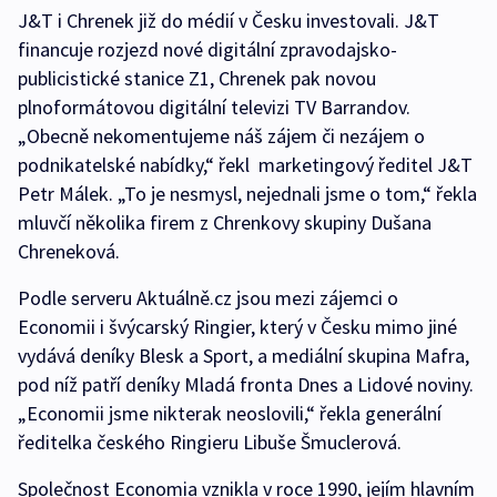
J&T i Chrenek již do médií v Česku investovali. J&T
financuje rozjezd nové digitální zpravodajsko-
publicistické stanice Z1, Chrenek pak novou
plnoformátovou digitální televizi TV Barrandov.
„Obecně nekomentujeme náš zájem či nezájem o
podnikatelské nabídky,“ řekl marketingový ředitel J&T
Petr Málek. „To je nesmysl, nejednali jsme o tom,“ řekla
mluvčí několika firem z Chrenkovy skupiny Dušana
Chreneková.
Podle serveru Aktuálně.cz jsou mezi zájemci o
Economii i švýcarský Ringier, který v Česku mimo jiné
vydává deníky Blesk a Sport, a mediální skupina Mafra,
pod níž patří deníky Mladá fronta Dnes a Lidové noviny.
„Economii jsme nikterak neoslovili,“ řekla generální
ředitelka českého Ringieru Libuše Šmuclerová.
Společnost Economia vznikla v roce 1990, jejím hlavním