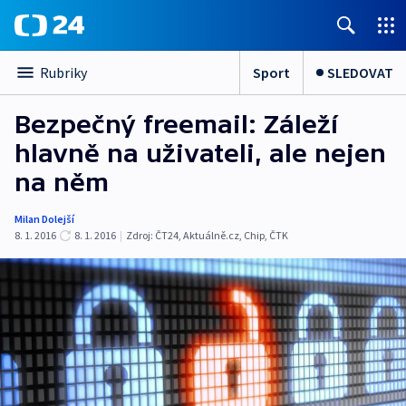
Sport
SLEDOVAT
Rubriky
Bezpečný freemail: Záleží
hlavně na uživateli, ale nejen
na něm
Milan Dolejší
8. 1. 2016
8. 1. 2016
|
Zdroj:
ČT24
,
Aktuálně.cz
,
Chip
,
ČTK