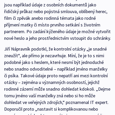
jsou například údaje z osobních dokumentů jako
řidičský průkaz nebo pojistná smlouva, oblíbený herec,
film či zpěvák anebo rodinná témata jako rodné
příjmení matky či místo prvního setkání s životním
partnerem. Po zadání kýženého údaje je možné vytvořit
nové heslo a jeho prostřednictvím vstoupit do schránky.
Jiří Nápravník podotkl, že kontrolní otázky „je snadné
zneužít“, ale přímo je nezavrhuje. Míní, že je to s nimi
podobné jako s heslem, které nesmí být jednoduché
nebo snadno odvoditelné – například jméno manželky
či psíka. Takové údaje proto nepatří ani mezi kontrolní
otázky – zejména u významných osobností, jejichž
rodinné zázemí může snadno dohledat kdokoli. „Dejme
tomu jméno vaší manželky zná nebo si ho může
dohledat ve veřejných zdrojích,“ poznamenal IT expert.
Doporučil proto „nastavit si komplikovanou nebo