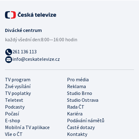
Divácké centrum
každý všední den:
8:00—16:00 hodin
261 136 113
info@ceskatelevize.cz
TV program
Pro média
Živé vysílání
Reklama
TV poplatky
Studio Brno
Teletext
Studio Ostrava
Podcasty
Rada ČT
Počasí
Kariéra
E-shop
Podávání námětů
Mobilní a TV aplikace
Časté dotazy
Vše o ČT
Kontakty