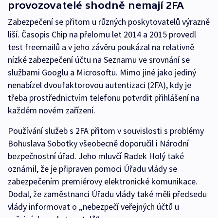
provozovatelé shodně nemají 2FA
Zabezpečení se přitom u různých poskytovatelů výrazně
liší. Časopis Chip na přelomu let 2014 a 2015 provedl
test freemailů a v jeho závěru poukázal na relativně
nízké zabezpečení účtu na Seznamu ve srovnání se
službami Googlu a Microsoftu. Mimo jiné jako jediný
nenabízel dvoufaktorovou autentizaci (2FA), kdy je
třeba prostřednictvím telefonu potvrdit přihlášení na
každém novém zařízení.
Používání služeb s 2FA přitom v souvislosti s problémy
Bohuslava Sobotky všeobecně doporučil i Národní
bezpečnostní úřad. Jeho mluvčí Radek Holý také
oznámil, že je připraven pomoci Úřadu vlády se
zabezpečením premiérovy elektronické komunikace.
Dodal, že zaměstnanci Úřadu vlády také měli předsedu
vlády informovat o „nebezpečí veřejných účtů u