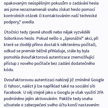
opakovaným neúspěšným pokusům o zadávání hesla
ani jsme nezaznamenali snahu získat heslo pomocí
kontrolních otázek či kontaktováním naší technické
podpory,“ uvedla.
Útočníci tedy zjevně uhodli nebo nějak vyzvěděli
Sobotkovo heslo. Pokud nešlo o „špionážní“ akci, při
které se zloději přímo dostali k některému počítači,
odkud se premiér běžně přihlašuje, stále by byla
pomohla dvoufaktorová autentizace znemožňující
přístup z nového počítače bez zadání dodatečného
kódu.
Dvoufaktorovou autentizaci nabízejí již zmíněné Google
či Yahoo!, nalézt ji lze například také na sociální síti
Facebook. U něj stejně jako u Googlu je však využití 2FA
podmíněno jejím aktivováním. Pakliže tedy snaha
uživatele o zabezpečení svého účtu končí nastavením