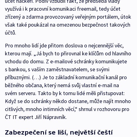
účet hackeři. Podiv vzbudil fakt, že předseda vlády
využívá i k pracovní komunikaci freemail, tedy účet
zřízený a zdarma provozovaný veřejným portálem, útok
však také poukázal na omezenou bezpečnost takových
účtů.
Pro mnoho lidí jde přitom doslova o nejcennější věc,
kterou mají. „Já bych to přirovnal ke klíčům od hlavního
vchodu do domu. Z e-mailové schránky komunikujete
s bankou, s vaším zaměstnavatelem, se svými
příbuznými. (…) Je to základní komunikační kanál pro
běžného občana, který nemá svůj vlastní e-mail na
svém serveru. Takto by k tomu lidé měli přistupovat:
Když se do schránky někdo dostane, může najít mnoho
citlivých, mnoho intimních věcí,“ shrnul v rozhovoru pro
ČT IT expert Jiří Nápravník.
Zabezpečení se liší, největší čeští