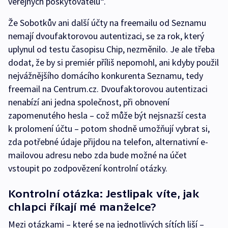
veřejných poskytovatelů“.
Že Sobotkův ani další účty na freemailu od Seznamu
nemají dvoufaktorovou autentizaci, se za rok, který
uplynul od testu časopisu Chip, nezměnilo. Je ale třeba
dodat, že by si premiér příliš nepomohl, ani kdyby použil
nejvážnějšího domácího konkurenta Seznamu, tedy
freemail na Centrum.cz. Dvoufaktorovou autentizaci
nenabízí ani jedna společnost, při obnovení
zapomenutého hesla – což může být nejsnazší cesta
k prolomení účtu – potom shodně umožňují vybrat si,
zda potřebné údaje přijdou na telefon, alternativní e-
mailovou adresu nebo zda bude možné na účet
vstoupit po zodpovězení kontrolní otázky.
Kontrolní otázka: Jestlipak víte, jak
chlapci říkají mé manželce?
Mezi otázkami – které se na jednotlivých sítích liší –