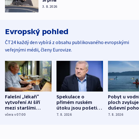
3. 8. 2026
Evropský pohled
ČT24 každý den vybírá z obsahu publikovaného evropskými
veřejnými médii, členy Eurovize.
Falešní „lékaři“
Spekulace o
Pobyt u vodn
vytvoření AI šíří
přímém ruském
ploch zvyšuje
mezi staršími
útoku jsou pošetilé,
duševní poho
Poláky nebezpečné
míní estonský
ukázala
včera v 07:00
7. 8. 2026
7. 8. 2026
zdravotní rady
bezpečnostní
mezinárodní 
expert