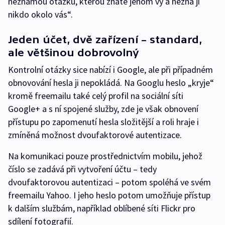
neznámou otázku, kterou znáte jenom vy a nezná ji
nikdo okolo vás“.
Jeden účet, dvě zařízení – standard,
ale většinou dobrovolný
Kontrolní otázky sice nabízí i Google, ale při případném
obnovování hesla ji nepokládá. Na Googlu heslo „kryje“
kromě freemailu také celý profil na sociální síti
Google+ a s ní spojené služby, zde je však obnovení
přístupu po zapomenutí hesla složitější a roli hraje i
zmíněná možnost dvoufaktorové autentizace.
Na komunikaci pouze prostřednictvím mobilu, jehož
číslo se zadává při vytvoření účtu – tedy
dvoufaktorovou autentizaci – potom spoléhá ve svém
freemailu Yahoo. I jeho heslo potom umožňuje přístup
k dalším službám, například oblíbené síti Flickr pro
sdílení fotografií.