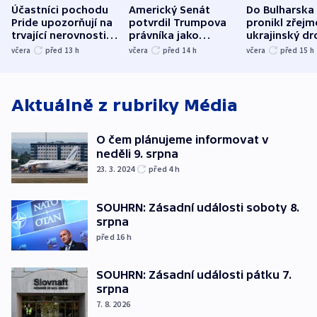
Účastníci pochodu
Americký Senát
Do Bulharska
Pride upozorňují na
potvrdil Trumpova
pronikl zřejm
trvající nerovnosti i
právníka jako
ukrajinský dr
společenskou
ministra
explodoval k
včera
před 13
h
včera
před 14
h
včera
před 15
h
atmosféru
spravedlnosti
od plynovod
Aktuálně z rubriky
Média
O čem plánujeme informovat v
neděli 9. srpna
23. 3. 2024
před 4
h
SOUHRN: Zásadní události soboty 8.
srpna
před 16
h
SOUHRN: Zásadní události pátku 7.
srpna
7. 8. 2026