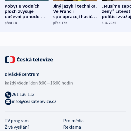
Pobyt u vodních
Jiný jazyk i technika.
„Musíme zapo
ploch zvyšuje
Ve Francii
ženy.“ Litevšt
duševní pohodu,
spolupracují hasiči z
politici zvažuj
ukázala
různých zemí
dohodu o
před 1
h
před 17
h
5. 8. 2026
mezinárodní studie
demografii
Divácké centrum
každý všední den:
8:00—16:00 hodin
261 136 113
info@ceskatelevize.cz
TV program
Pro média
Živé vysílání
Reklama