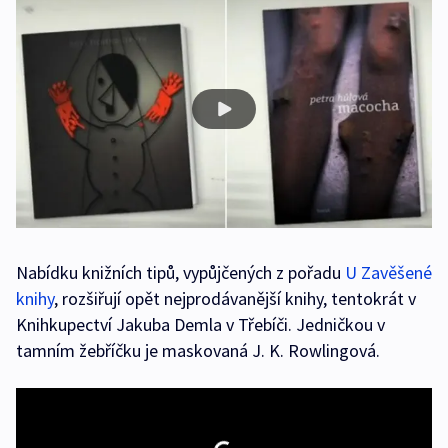
Nabídku knižních tipů, vypůjčených z pořadu
U Zavěšené
knihy
, rozšiřují opět nejprodávanější knihy, tentokrát v
Knihkupectví Jakuba Demla v Třebíči. Jedničkou v
tamním žebříčku je maskovaná J. K. Rowlingová.