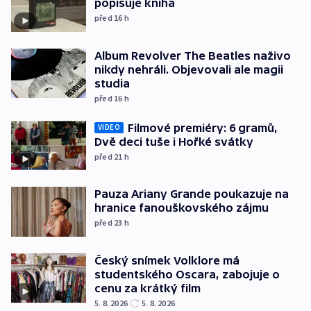
popisuje kniha
před 16
h
Album Revolver The Beatles naživo
nikdy nehráli. Objevovali ale magii
studia
před 16
h
Filmové premiéry: 6 gramů,
VIDEO
Dvě deci tuše i Hořké svátky
před 21
h
Pauza Ariany Grande poukazuje na
hranice fanouškovského zájmu
před 23
h
Český snímek Volklore má
studentského Oscara, zabojuje o
cenu za krátký film
5. 8. 2026
5. 8. 2026